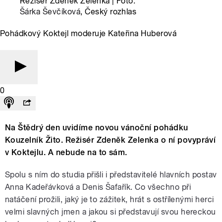
Režisér Zdeněk Zelenka | Foto:
Šárka Ševčíková
, Český rozhlas
Pohádkový Koktejl moderuje Kateřina Huberová
0
Na Štědrý den uvidíme novou vánoční pohádku
Kouzelník Žito. Režisér Zdeněk Zelenka o ní povypráví
v Koktejlu. A nebude na to sám.
Spolu s ním do studia přišli i představitelé hlavních postav
Anna Kadeřávková a Denis Šafařík. Co všechno při
natáčení prožili, jaký je to zážitek, hrát s ostřílenými herci
velmi slavných jmen a jakou si představují svou hereckou