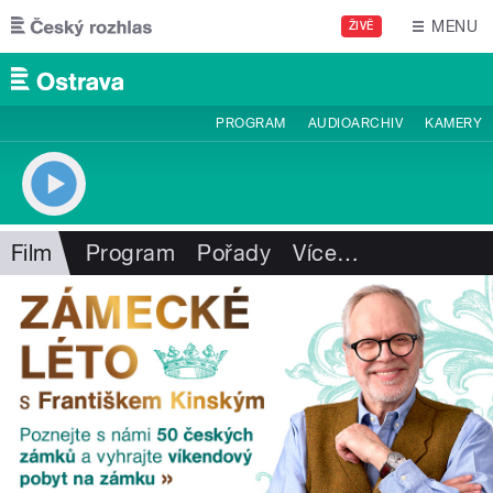
Přejít k hlavnímu obsahu
MENU
ŽIVĚ
PROGRAM
AUDIOARCHIV
KAMERY
Film
Program
Pořady
Více
…