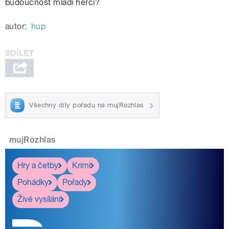
budoucnost mladí herci?
autor:
hup
Všechny díly pořadu na mujRozhlas
mujRozhlas
Hry a četby
Krimi
Pohádky
Pořady
Živé vysílání