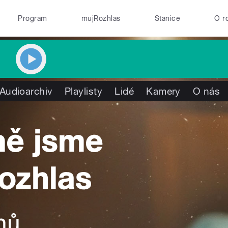
Program
mujRozhlas
Stanice
O r
Audioarchiv
Playlisty
Lidé
Kamery
O nás