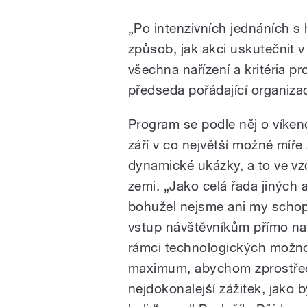
„Po intenzivních jednáních s
způsob, jak akci uskutečnit 
všechna nařízení a kritéria pr
předseda pořádající organiza
Program se podle něj o víken
září v co největší možné míře
dynamické ukázky, a to ve vz
zemi. „Jako celá řada jiných 
bohužel nejsme ani my scho
vstup návštěvníkům přímo na
rámci technologických možn
maximum, abychom zprostřed
nejdokonalejší zážitek, jako 