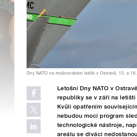
Dny NATO na mošnovském letišti v Ostravě, 15. a 16.
Letošní Dny NATO v Ostrav
republiky se v září na letiš
Kvůli opatřením související
nebudou moci program sledo
technologické nástroje, na
areálu se diváci nedostanou