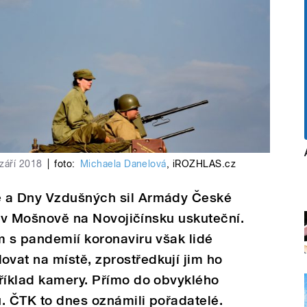
září 2018
|
foto:
Michaela Danelová
,
iROZHLAS.cz
ě a Dny Vzdušných sil Armády České
ti v Mošnově na Novojičínsku uskuteční.
m s pandemií koronaviru však lidé
vat na místě, zprostředkují jim ho
příklad kamery. Přímo do obvyklého
. ČTK to dnes oznámili pořadatelé.