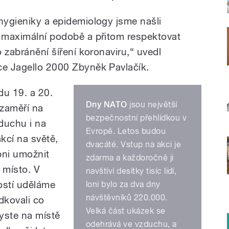
 hygieniky a epidemiology jsme našli
v maximální podobě a přitom respektovat
o zabránění šíření koronaviru,“ uvedl
ce Jagello 2000 Zbyněk Pavlačík.
du 19. a 20.
Dny NATO
jsou největší
 zaměří na
bezpečnostní přehlídkou v
duchu i na
Evropě. Letos budou
akcí na světě,
dvacáté. Vstup na akci je
pni umožnit
zdarma a každoročně ji
 místo. V
navštíví desítky tisíc lidí,
ostí uděláme
loni bylo za dva dny
návštěvníků 220.000.
kovali co
Velká část ukázek se
byste na místě
odehrává ve vzduchu, a