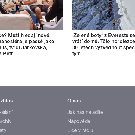
e? Muži hledají nové
‚Zelené boty‘ z Everestu 
manosféra je passé jako
vrátí domů. Tělo horolezc
mus, tvrdí Jarkovská,
30 letech vyzvednout speci
a Petr
tým
zhlas
O nás
ysílání
Jak nás naladíte
rchiv
Nápověda
sty
Lidé v rádiu