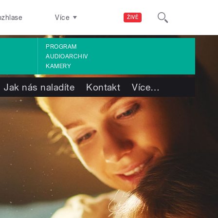
ozhlase
Více
ŽIVĚ
PROGRAM
AUDIOARCHIV
KAMERY
Jak nás naladíte
Kontakt
Více
…