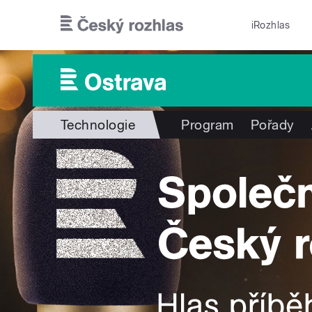
Přejít k hlavnímu obsahu
iRozhlas
Technologie
Program
Pořady