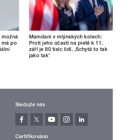
se možná
Mamdani v mlýnských kolech:
e má po
Proti jeho účasti na pietě k 11.
ální
září je 80 tisíc lidí. ‚Schytá to tak
jako tak'
Sledujte nás
Certifikováno