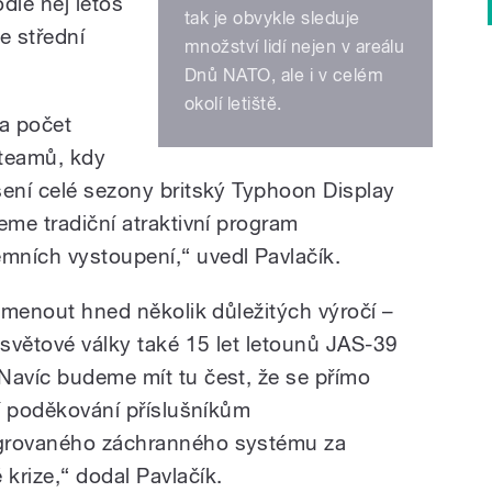
odle něj letos
tak je obvykle sleduje
e střední
množství lidí nejen v areálu
Dnů NATO, ale i v celém
okolí letiště.
na počet
 teamů, kdy
šení celé sezony britský Typhoon Display
eme tradiční atraktivní program
mních vystoupení,“ uvedl Pavlačík.
pomenout hned několik důležitých výročí –
světové války také 15 let letounů JAS-39
Navíc budeme mít tu čest, že se přímo
ní poděkování příslušníkům
egrovaného záchranného systému za
krize,“ dodal Pavlačík.