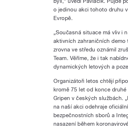
byli,“ uvedl Pavlačík. Půjde p
o jedinou akci tohoto druhu v
Evropě.
„Současná situace má vliv i 
aktivních zahraničních demo
zrovna ve středu oznámil zru
Team. Věříme, že i tak nabídn
dynamických letových a poze
Organizátoři letos chtějí při
kromě 75 let od konce druhé 
Gripen v českých službách. „
na naší akci odehraje oficiál
bezpečnostních sborů a Int
nasazení během koronavirové 