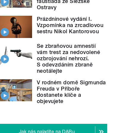
faustiáda ze Slezské
Ostravy
Prázdninové vydání I.
Vzpomínka na zrcadlovou
sestru Nikol Kantorovou
Se zbraňovou amnestií
vám trest za nedovolené
ozbrojování nehrozí.
S odevzdáním zbraně
neotálejte
V rodném domě Sigmunda
Freuda v Příboře
dostanete klíče a
objevujete
Jak nás naladíte na DABu