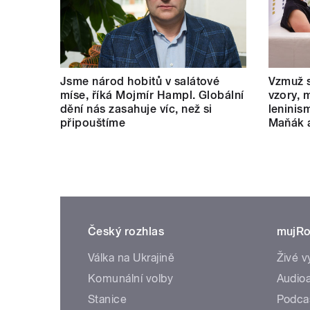
Jsme národ hobitů v salátové
Vzmuž s
míse, říká Mojmír Hampl. Globální
vzory, 
dění nás zasahuje víc, než si
leninis
připouštíme
Maňák 
Český rozhlas
mujRo
Válka na Ukrajině
Živé v
Komunální volby
Audioa
Stanice
Podca