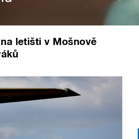
a letišti v Mošnově
váků