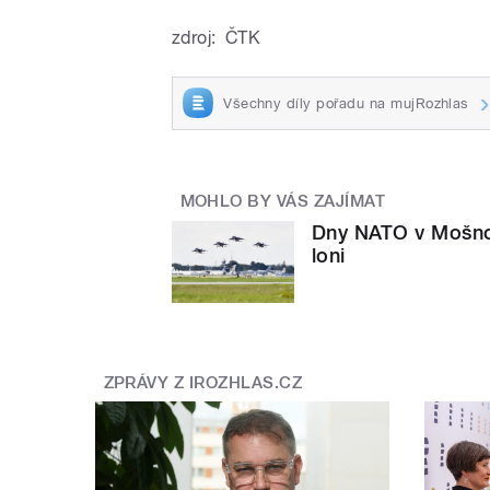
zdroj:
ČTK
Všechny díly pořadu na mujRozhlas
MOHLO BY VÁS ZAJÍMAT
Dny NATO v Mošnově
loni
ZPRÁVY Z IROZHLAS.CZ