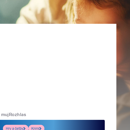
mujRozhlas
Hry a četby
Krimi