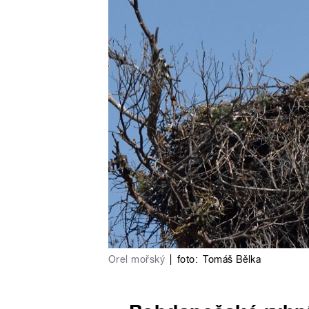
Orel mořský
|
foto:
Tomáš Bělka