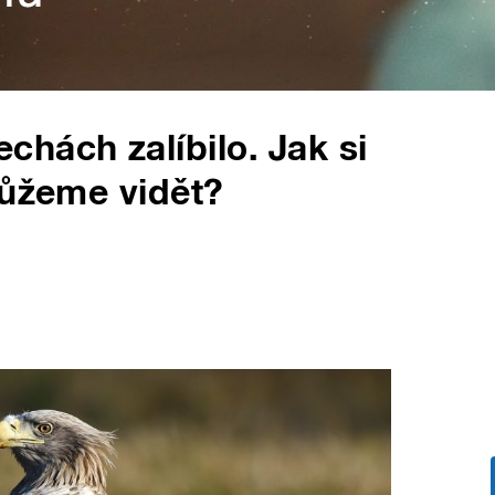
hách zalíbilo. Jak si
můžeme vidět?