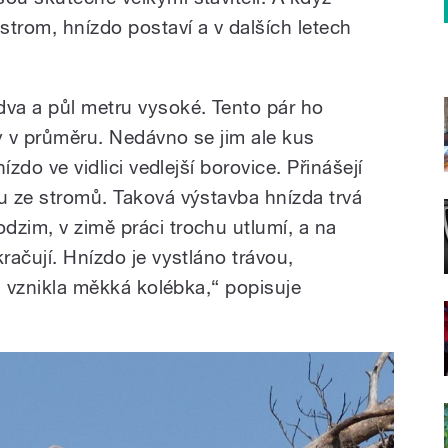
 strom, hnízdo postaví a v dalších letech
dva a půl metru vysoké. Tento pár ho
y v průměru. Nedávno se jim ale kus
nízdo ve vidlici vedlejší borovice. Přinášejí
ou ze stromů. Taková výstavba hnízda trvá
dzim, v zimě práci trochu utlumí, a na
račují. Hnízdo je vystláno trávou,
ka vznikla měkká kolébka,“ popisuje