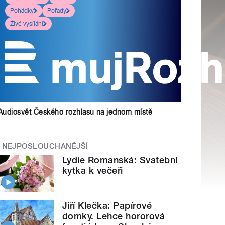
Pohádky
Pořady
Živé vysílání
Audiosvět Českého rozhlasu na jednom místě
NEJPOSLOUCHANĚJŠÍ
Lydie Romanská: Svatební
kytka k večeři
Jiří Klečka: Papírové
domky. Lehce hororová