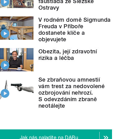
faustiáda ze Slezské
Ostravy
V rodném domě Sigmunda
Freuda v Příboře
dostanete klíče a
objevujete
Obezita, její zdravotní
rizika a léčba
Se zbraňovou amnestií
vám trest za nedovolené
ozbrojování nehrozí.
S odevzdáním zbraně
neotálejte
Jak nás naladíte na DABu