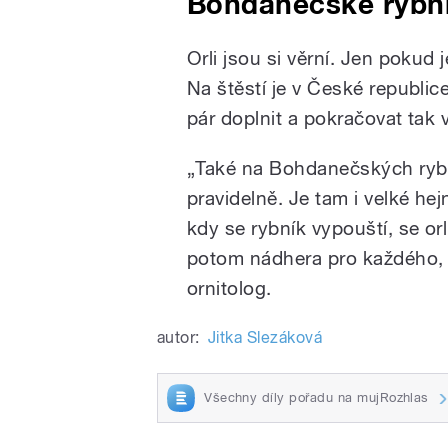
Bohdanečské rybník
Orli jsou si věrní. Jen pokud
Na štěstí je v České republi
pár doplnit a pokračovat tak 
„Také na Bohdanečských rybn
pravidelně. Je tam i velké he
kdy se rybník vypouští, se orl
potom nádhera pro každého, k
ornitolog.
autor:
Jitka Slezáková
Všechny díly pořadu na mujRozhlas