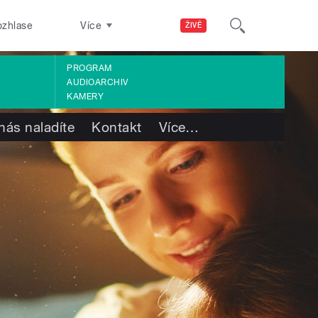
ozhlase
Více
ŽIVĚ
PROGRAM
AUDIOARCHIV
KAMERY
nás naladíte
Kontakt
Více
…