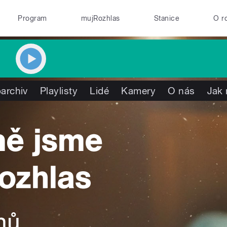
Program
mujRozhlas
Stanice
O r
archiv
Playlisty
Lidé
Kamery
O nás
Jak 