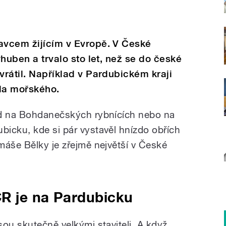
ravcem žijícím v Evropě. V České
vyhuben a trvalo sto let, než se do české
vrátil. Například v Pardubickém kraji
rla mořského.
ad na Bohdanečských rybnících nebo na
icku, kde si pár vystavěl hnízdo obřích
máše Bělky je zřejmě největší v České
ČR je na Pardubicku
ou skutečně velkými staviteli. A když