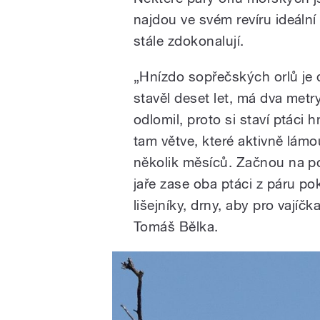
najdou ve svém revíru ideální
stále zdokonalují.
„Hnízdo sopřečských orlů je 
stavěl deset let, má dva metr
odlomil, proto si staví ptáci h
tam větve, které aktivně lám
několik měsíců. Začnou na po
jaře zase oba ptáci z páru pok
lišejníky, drny, aby pro vajíč
Tomáš Bělka.