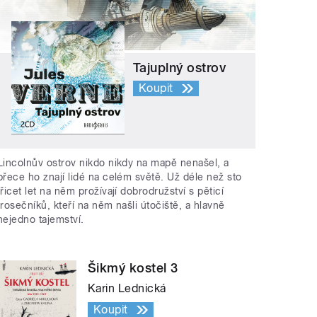
Tajuplný ostrov
Koupit
Lincolnův ostrov nikdo nikdy na mapě nenašel, a
přece ho znají lidé na celém světě. Už déle než sto
třicet let na něm prožívají dobrodružství s pěticí
trosečníků, kteří na něm našli útočiště, a hlavně
nejedno tajemství.
Šikmý kostel 3
Karin Lednická
Koupit