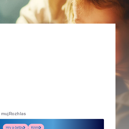
mujRozhlas
Hry a četby
Krimi