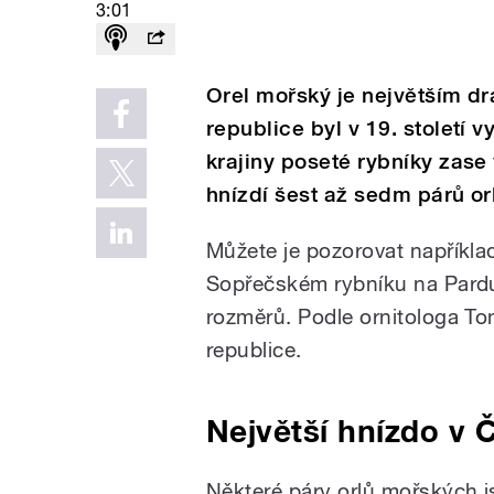
3:01
Orel mořský je největším d
republice byl v 19. století 
krajiny poseté rybníky zase 
hnízdí šest až sedm párů o
Můžete je pozorovat napříkl
Sopřečském rybníku na Pardub
rozměrů. Podle ornitologa To
republice.
Největší hnízdo v 
Některé páry orlů mořských js