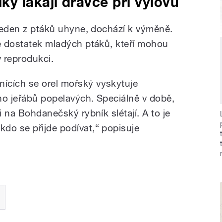
y lákají dravce při výlovu
 jeden z ptáků uhyne, dochází k výměně.
ce dostatek mladých ptáků, kteří mohou
v reprodukci.
ících se orel mořský vyskytuje
jno jeřábů popelavých. Speciálně v době,
i na Bohdanečský rybník slétají. A to je
do se přijde podívat,“ popisuje