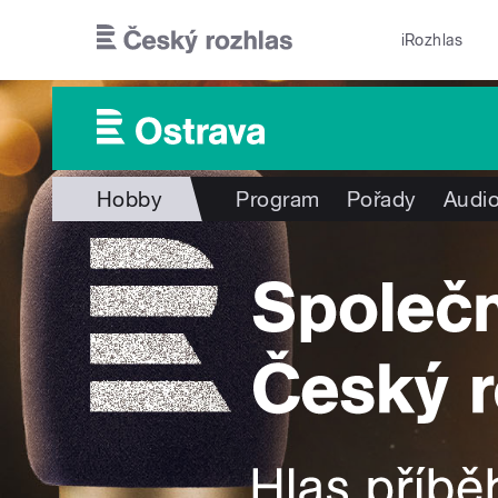
Přejít k hlavnímu obsahu
iRozhlas
Hobby
Program
Pořady
Audio