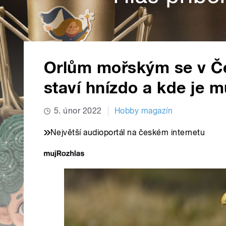
Orlům mořským se v Čec
staví hnízdo a kde je 
5. únor 2022
Hobby magazín
Největší audioportál na českém internetu