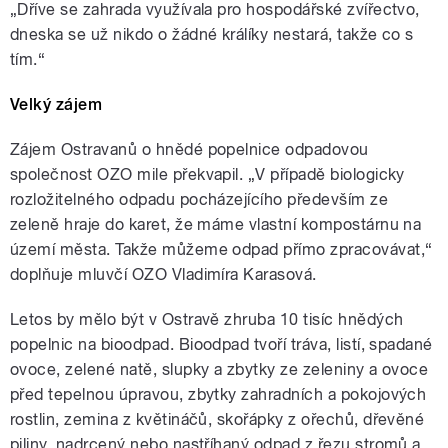
„Dříve se zahrada využívala pro hospodářské zvířectvo,
dneska se už nikdo o žádné králíky nestará, takže co s
tím.“
Velký zájem
Zájem Ostravanů o hnědé popelnice odpadovou
společnost OZO mile překvapil. „V případě biologicky
rozložitelného odpadu pocházejícího především ze
zeleně hraje do karet, že máme vlastní kompostárnu na
území města. Takže můžeme odpad přímo zpracovávat,“
doplňuje mluvčí OZO Vladimíra Karasová.
Letos by mělo být v Ostravě zhruba 10 tisíc hnědých
popelnic na bioodpad. Bioodpad tvoří tráva, listí, spadané
ovoce, zelené natě, slupky a zbytky ze zeleniny a ovoce
před tepelnou úpravou, zbytky zahradních a pokojových
rostlin, zemina z květináčů, skořápky z ořechů, dřevěné
piliny, nadrcený nebo nastříhaný odpad z řezu stromů a