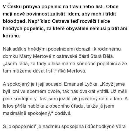
V Česku přibývá popelnic na trávu nebo listí. Obce
mají nově povinnost zajistit lidem, aby mohli třídit
bioodpad. Například Ostrava teď rozváží tisíce
hnědých popelnic, za které obyvatelé nemusí platit ani
korunu.
Náklaďák s hnědými popelnicemi dorazil i k rodinnému
domku Marty Mertové z ostravské části Stará Bělá.
„Jsem ráda, že tady u lesa máme konečně popelnici a že
tam můžeme dávat listí,“ říká Mertová.
A spokojený je i její soused, Emanuel Lyčka. „Když jsme
byli loni ve sběrném dvoře, tak nás dvakrát vrátili. Už měli
plné kontejnery. Tak jsem jezdil jak praštěný sem a tam. A
letos přišla nabídka z obecního úřadu, takže já jsem
maximálně spokojený,“ dodává.
S ‚biopopelnicí‘ je nadmíru spokojená i důchodkyně Věra: