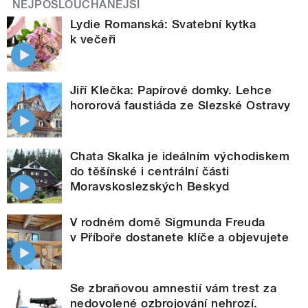
NEJPOSLOUCHANĚJŠÍ
Lydie Romanská: Svatební kytka
k večeři
Jiří Klečka: Papírové domky. Lehce
hororová faustiáda ze Slezské Ostravy
Chata Skalka je ideálním východiskem
do těšínské i centrální části
Moravskoslezských Beskyd
V rodném domě Sigmunda Freuda
v Příboře dostanete klíče a objevujete
Se zbraňovou amnestií vám trest za
nedovolené ozbrojování nehrozí.