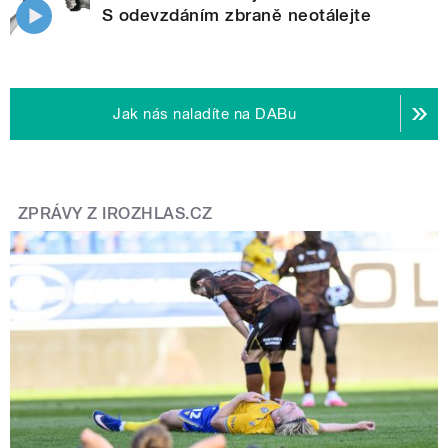
S odevzdáním zbraně neotálejte
Jak nás naladíte na DABu
ZPRÁVY Z IROZHLAS.CZ