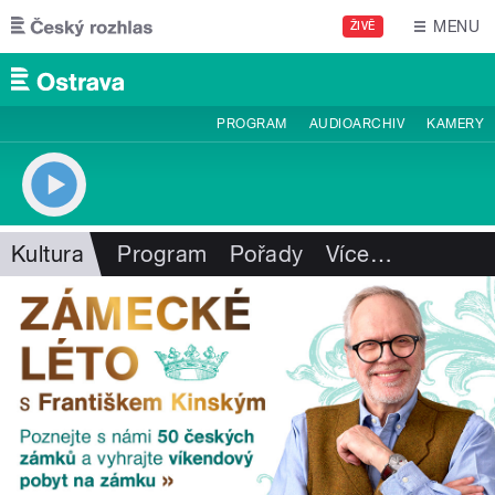
Přejít k hlavnímu obsahu
MENU
ŽIVĚ
PROGRAM
AUDIOARCHIV
KAMERY
Kultura
Program
Pořady
Více
…