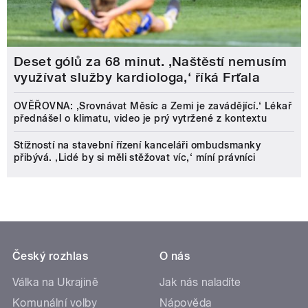
Deset gólů za 68 minut. ,Naštěstí nemusím
využívat služby kardiologa,‘ říká Frťala
OVĚŘOVNA: ‚Srovnávat Měsíc a Zemi je zavádějící.‘ Lékař
přednášel o klimatu, video je prý vytržené z kontextu
Stížností na stavební řízení kanceláři ombudsmanky
přibývá. ‚Lidé by si měli stěžovat víc,‘ míní právníci
Český rozhlas
O nás
Válka na Ukrajině
Jak nás naladíte
Komunální volby
Nápověda