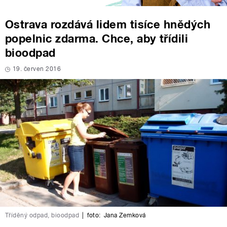
Ostrava rozdává lidem tisíce hnědých
popelnic zdarma. Chce, aby třídili
bioodpad
19. červen 2016
Tříděný odpad, bioodpad
|
foto:
Jana Zemková