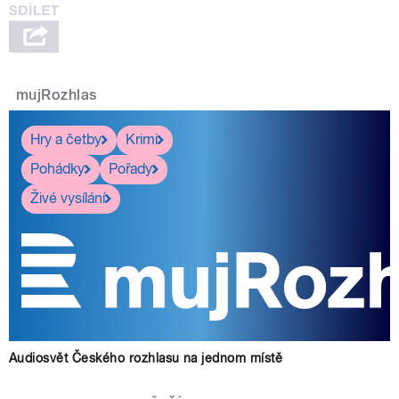
mujRozhlas
Hry a četby
Krimi
Pohádky
Pořady
Živé vysílání
Audiosvět Českého rozhlasu na jednom místě