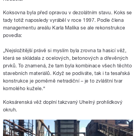
Koksovna byla před opravou v dezolátním stavu. Koks se
tady totiž naposledy vyráběl v roce 1997. Podle člena
managementu areálu Karla Malíka se ale rekonstrukce
povedla:
„Nejsložitější právě si myslím byla zrovna ta hasicí věž,
která se skládala z ocelových, betonových a dřevěných
prvků. To znamená, že tam byla kombinace všech těchto
stavebních materiálů. Když se podíváte, tak i ta tesařská
konstrukce je poměrně netradiční – je to zvláštní tvar
komolého kužele.“
Koksárenská věž doplní takzvaný Uhelný prohlídkový
okruh.