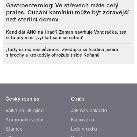
Gastroenterolog: Ve střevech máte celý
prales. Cucání kamínků může být zdravější
než sterilní domov
Kandidát ANO na Hrad? Zeman navrhuje Vondráčka, ten
si to prý musí ‚vyříkat sám se sebou‘
‚Tady už nic nezmůžeme.‘ Zvedající se hladina jezera
s hrochy a krokodýly ohrožuje tisíce Keňanů
Český rozhlas
O nás
Válka na Ukrajině
Jak nás naladíte
Komunální volby
Nápověda
Stanice
Lidé v rádiu