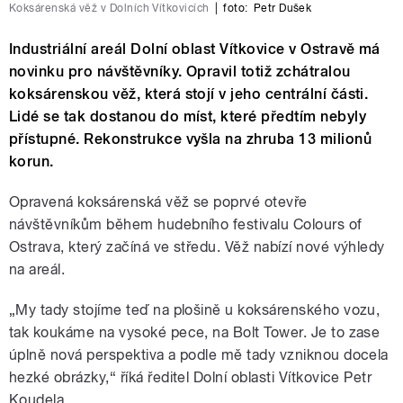
Koksárenská věž v Dolních Vítkovicích
|
foto:
Petr Dušek
Industriální areál Dolní oblast Vítkovice v Ostravě má
novinku pro návštěvníky. Opravil totiž zchátralou
koksárenskou věž, která stojí v jeho centrální části.
Lidé se tak dostanou do míst, které předtím nebyly
přístupné. Rekonstrukce vyšla na zhruba 13 milionů
korun.
Opravená koksárenská věž se poprvé otevře
návštěvníkům během hudebního festivalu Colours of
Ostrava, který začíná ve středu. Věž nabízí nové výhledy
na areál.
„My tady stojíme teď na plošině u koksárenského vozu,
tak koukáme na vysoké pece, na Bolt Tower. Je to zase
úplně nová perspektiva a podle mě tady vzniknou docela
hezké obrázky,“ říká ředitel Dolní oblasti Vítkovice Petr
Koudela.