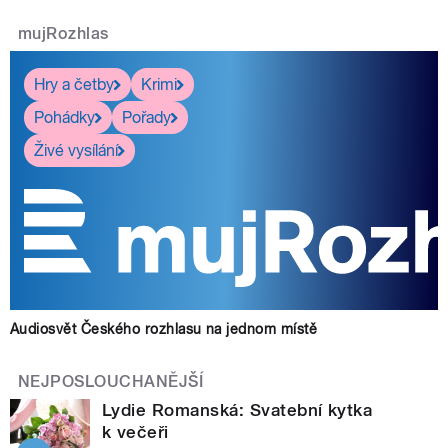
mujRozhlas
Hry a četby
Krimi
Pohádky
Pořady
Živé vysílání
Audiosvět Českého rozhlasu na jednom místě
NEJPOSLOUCHANĚJŠÍ
Lydie Romanská: Svatební kytka
k večeři