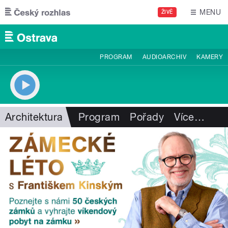
Přejít k hlavnímu obsahu
MENU
ŽIVĚ
PROGRAM
AUDIOARCHIV
KAMERY
Architektura
Program
Pořady
Více
…