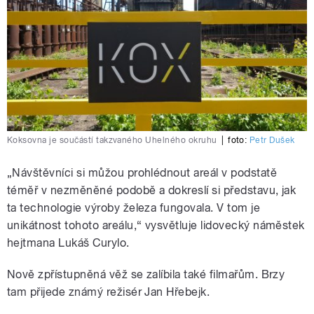
Koksovna je součástí takzvaného Uhelného okruhu
|
foto:
Petr Dušek
„Návštěvníci si můžou prohlédnout areál v podstatě
téměř v nezměněné podobě a dokreslí si představu, jak
ta technologie výroby železa fungovala. V tom je
unikátnost tohoto areálu,“ vysvětluje lidovecký náměstek
hejtmana Lukáš Curylo.
Nově zpřístupněná věž se zalíbila také filmařům. Brzy
tam přijede známý režisér Jan Hřebejk.