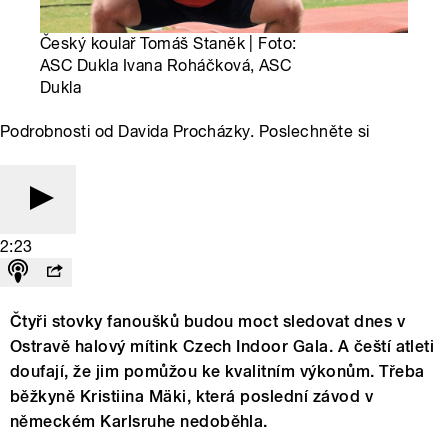
Český koulař Tomáš Staněk | Foto:
ASC Dukla Ivana Roháčková, ASC
Dukla
Podrobnosti od Davida Procházky. Poslechněte si
2:23
Čtyři stovky fanoušků budou moct sledovat dnes v
Ostravě halový mítink Czech Indoor Gala. A čeští atleti
doufají, že jim pomůžou ke kvalitním výkonům. Třeba
běžkyně Kristiina Mäki, která poslední závod v
německém Karlsruhe nedoběhla.