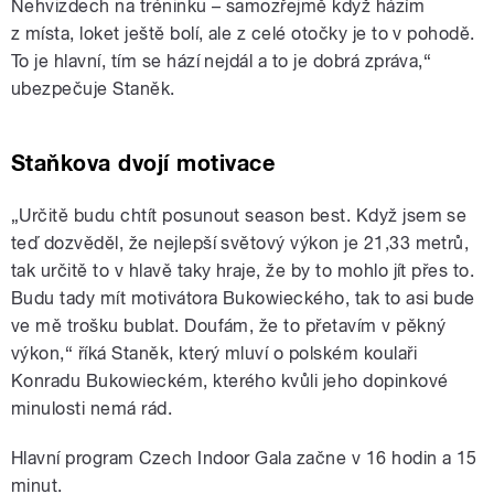
Nehvizdech na tréninku – samozřejmě když házím
z místa, loket ještě bolí, ale z celé otočky je to v pohodě.
To je hlavní, tím se hází nejdál a to je dobrá zpráva,“
ubezpečuje Staněk.
Staňkova dvojí motivace
„Určitě budu chtít posunout season best. Když jsem se
teď dozvěděl, že nejlepší světový výkon je 21,33 metrů,
tak určitě to v hlavě taky hraje, že by to mohlo jít přes to.
Budu tady mít motivátora Bukowieckého, tak to asi bude
ve mě trošku bublat. Doufám, že to přetavím v pěkný
výkon,“ říká Staněk, který mluví o polském koulaři
Konradu Bukowieckém, kterého kvůli jeho dopinkové
minulosti nemá rád.
Hlavní program Czech Indoor Gala začne v 16 hodin a 15
minut.