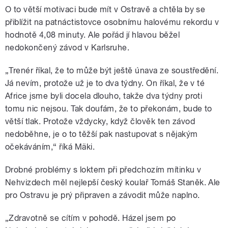
O to větší motivaci bude mít v Ostravě a chtěla by se
přiblížit na patnáctistovce osobnímu halovému rekordu v
hodnotě 4,08 minuty. Ale pořád jí hlavou běžel
nedokončený závod v Karlsruhe.
„Trenér říkal, že to může být ještě únava ze soustředění.
Já nevím, protože už je to dva týdny. On říkal, že v té
Africe jsme byli docela dlouho, takže dva týdny proti
tomu nic nejsou. Tak doufám, že to překonám, bude to
větší tlak. Protože vždycky, když člověk ten závod
nedoběhne, je o to těžší pak nastupovat s nějakým
očekáváním,“ říká Mäki.
Drobné problémy s loktem při předchozím mítinku v
Nehvizdech měl nejlepší český koulař Tomáš Staněk. Ale
pro Ostravu je prý připraven a závodit může naplno.
„Zdravotně se cítím v pohodě. Házel jsem po