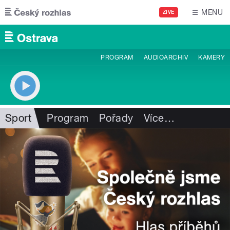
Přejít k hlavnímu obsahu
MENU
ŽIVĚ
PROGRAM
AUDIOARCHIV
KAMERY
Sport
Program
Pořady
Více
…