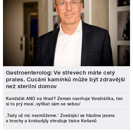
Gastroenterolog: Ve střevech máte celý
prales. Cucání kamínků může být zdravější
než sterilní domov
Kandidát ANO na Hrad? Zeman navrhuje Vondráčka, ten
si to prý musí ‚vyříkat sám se sebou‘
‚Tady už nic nezmůžeme.‘ Zvedající se hladina jezera
s hrochy a krokodýly ohrožuje tisíce Keňanů