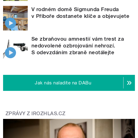
V rodném domě Sigmunda Freuda
v Příboře dostanete klíče a objevujete
Se zbraňovou amnestií vám trest za
nedovolené ozbrojování nehrozí.
S odevzdáním zbraně neotálejte
Jak nás naladíte na DABu
ZPRÁVY Z IROZHLAS.CZ