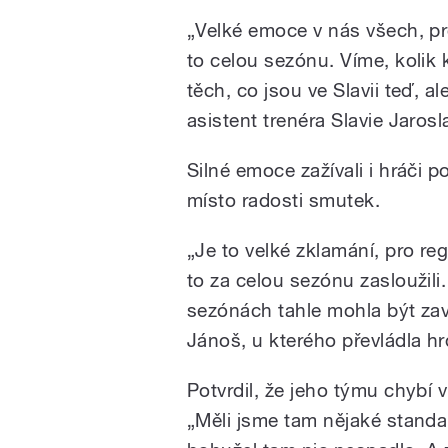
„Velké emoce v nás všech, pro
to celou sezónu. Víme, kolik k
těch, co jsou ve Slavii teď, a
asistent trenéra Slavie Jarosl
Silné emoce zažívali i hráči 
místo radosti smutek.
„Je to velké zklamání, pro re
to za celou sezónu zasloužili
sezónách tahle mohla být za
Jánoš, u kterého převládla hr
Potvrdil, že jeho týmu chybí 
„Měli jsme tam nějaké standa