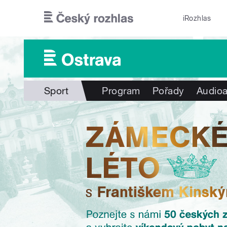
Přejít k hlavnímu obsahu
iRozhlas
Sport
Program
Pořady
Audioa