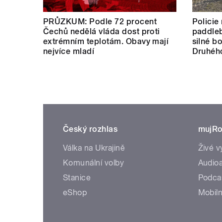
PRŮZKUM: Podle 72 procent
Policie 
Čechů nedělá vláda dost proti
paddleb
extrémním teplotám. Obavy mají
silné b
nejvíce mladí
Druhého
Český rozhlas
mujRo
Válka na Ukrajině
Živé v
Komunální volby
Audioa
Stanice
Podca
eShop
Mobiln