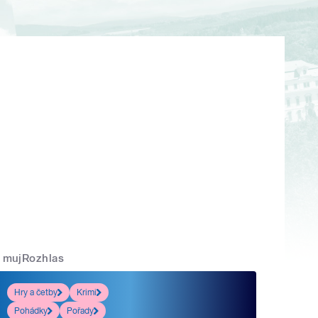
mujRozhlas
Hry a četby
Krimi
Pohádky
Pořady