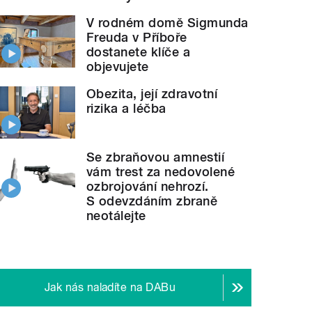
V rodném domě Sigmunda
Freuda v Příboře
dostanete klíče a
objevujete
Obezita, její zdravotní
rizika a léčba
Se zbraňovou amnestií
vám trest za nedovolené
ozbrojování nehrozí.
S odevzdáním zbraně
neotálejte
Jak nás naladíte na DABu