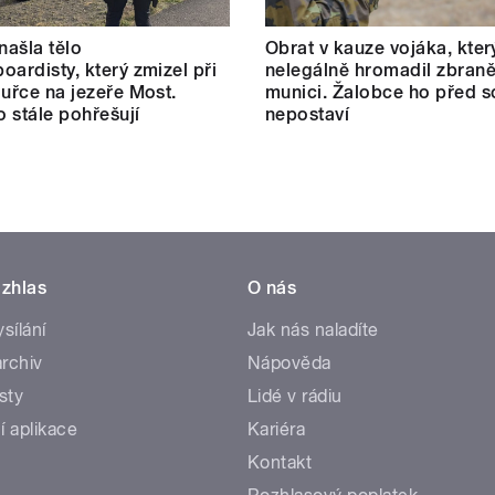
našla tělo
Obrat v kauze vojáka, kter
oardisty, který zmizel při
nelegálně hromadil zbraně
ouřce na jezeře Most.
munici. Žalobce ho před 
 stále pohřešují
nepostaví
zhlas
O nás
ysílání
Jak nás naladíte
rchiv
Nápověda
sty
Lidé v rádiu
í aplikace
Kariéra
Kontakt