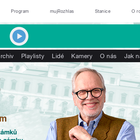
Program
mujRozhlas
Stanice
O r
rchiv
Playlisty
Lidé
Kamery
O nás
Jak n