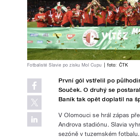
Fotbalisté Slavie po zisku Mol Cupu
|
foto:
ČTK
První gól vstřelil po půlho
Souček. O druhý se postara
Baník tak opět doplatil na 
V Olomouci se hrál zápas př
Androva stadiónu. Slavia vyhr
sezóně v tuzemském fotbalu.