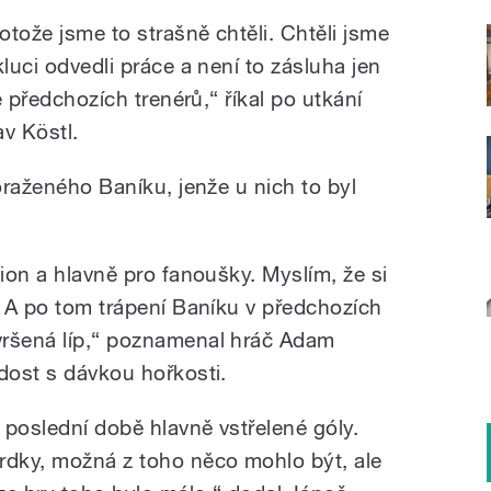
tože jsme to strašně chtěli. Chtěli jsme
luci odvedli práce a není to zásluha jen
le předchozích trenérů,“ říkal po utkání
av Köstl.
poraženého Baníku, jenže u nich to byl
gion a hlavně pro fanoušky. Myslím, že si
. A po tom trápení Baníku v předchozích
vršená líp,“ poznamenal hráč Adam
dost s dávkou hořkosti.
v poslední době hlavně vstřelené góly.
rdky, možná z toho něco mohlo být, ale