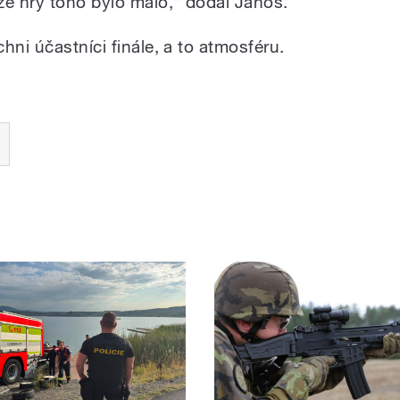
ze hry toho bylo málo,“ dodal Jánoš.
hni účastníci finále, a to atmosféru.