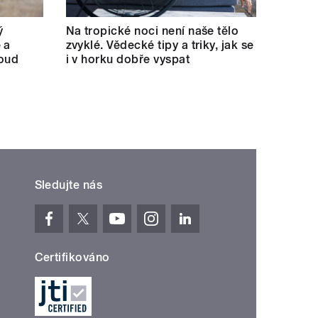
ý
Na tropické noci není naše tělo
 a
zvyklé. Vědecké tipy a triky, jak se
soud
i v horku dobře vyspat
Sledujte nás
Certifikováno