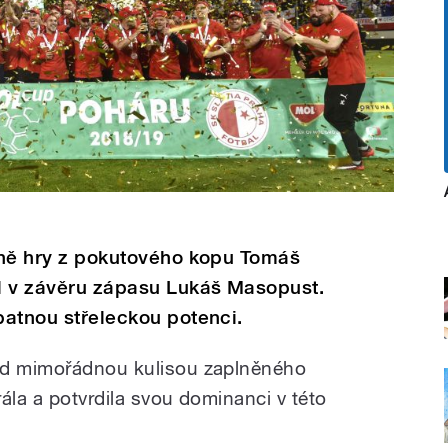
dině hry z pokutového kopu Tomáš
l v závěru zápasu Lukáš Masopust.
špatnou střeleckou potenci.
ed mimořádnou kulisou zaplněného
ála a potvrdila svou dominanci v této