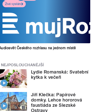
Živé vysílání
Audiosvět Českého rozhlasu na jednom místě
NEJPOSLOUCHANĚJŠÍ
Lydie Romanská: Svatební
kytka k večeři
Jiří Klečka: Papírové
domky. Lehce hororová
faustiáda ze Slezské
Ostravy