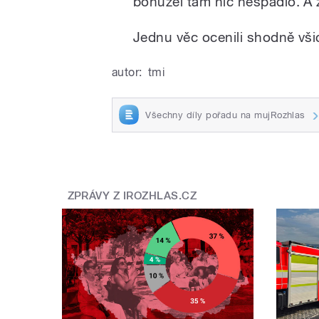
bohužel tam nic nespadlo. A 
Jednu věc ocenili shodně všic
autor:
tmi
Všechny díly pořadu na mujRozhlas
ZPRÁVY Z IROZHLAS.CZ