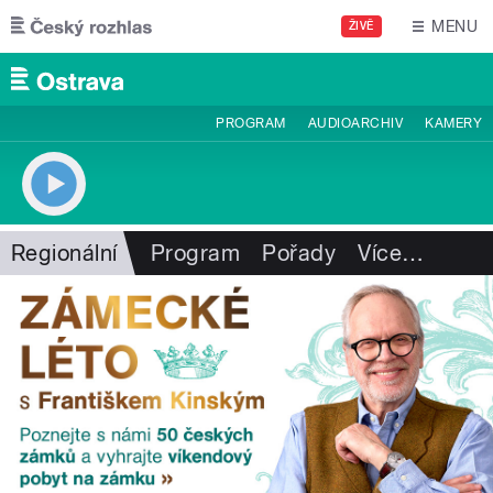
Přejít k hlavnímu obsahu
MENU
ŽIVĚ
PROGRAM
AUDIOARCHIV
KAMERY
Regionální
Program
Pořady
Více
…