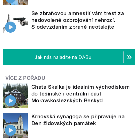
Se zbraňovou amnestií vám trest za
nedovolené ozbrojování nehrozí.
S odevzdáním zbraně neotálejte
Jak nás naladíte na DABu
VÍCE Z POŘADU
Chata Skalka je ideálním východiskem
do těšínské i centrální části
Moravskoslezských Beskyd
Krnovská synagoga se připravuje na
Den židovských památek