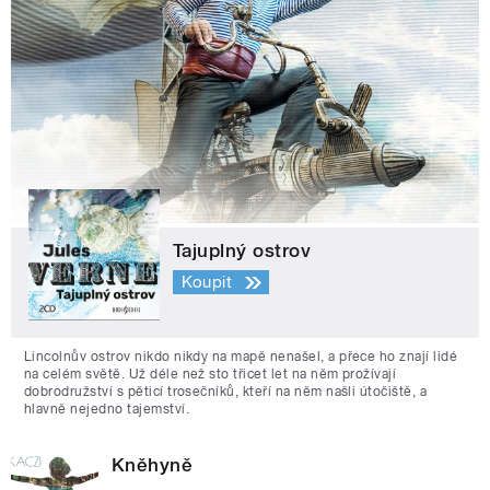
Tajuplný ostrov
Koupit
Lincolnův ostrov nikdo nikdy na mapě nenašel, a přece ho znají lidé
na celém světě. Už déle než sto třicet let na něm prožívají
dobrodružství s pěticí trosečníků, kteří na něm našli útočiště, a
hlavně nejedno tajemství.
Kněhyně