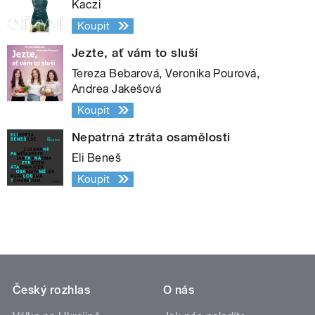
Kaczi
Koupit
Jezte, ať vám to sluší
Tereza Bebarová, Veronika Pourová,
Andrea Jakešová
Koupit
Nepatrná ztráta osamělosti
Eli Beneš
Koupit
Český rozhlas
O nás