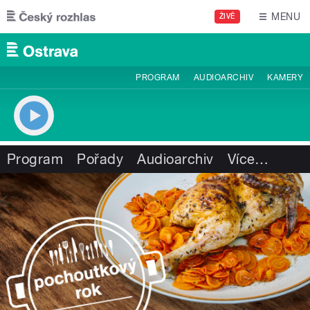
Přejít k hlavnímu obsahu
MENU
ŽIVĚ
PROGRAM
AUDIOARCHIV
KAMERY
Program
Pořady
Audioarchiv
Více
…