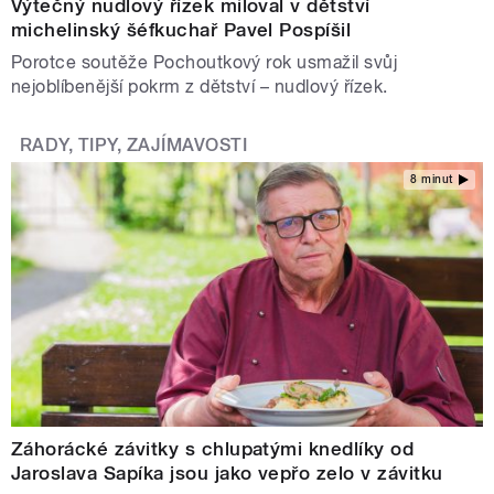
Výtečný nudlový řízek miloval v dětství
michelinský šéfkuchař Pavel Pospíšil
Porotce soutěže Pochoutkový rok usmažil svůj
nejoblíbenější pokrm z dětství – nudlový řízek.
RADY, TIPY, ZAJÍMAVOSTI
8 minut
Záhorácké závitky s chlupatými knedlíky od
Jaroslava Sapíka jsou jako vepřo zelo v závitku