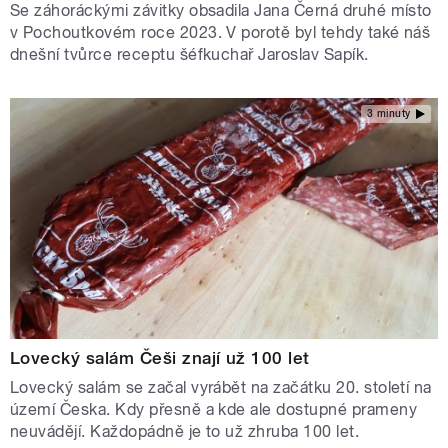
Se záhoráckými závitky obsadila Jana Černá druhé místo
v Pochoutkovém roce 2023. V porotě byl tehdy také náš
dnešní tvůrce receptu šéfkuchař Jaroslav Sapík.
3 minuty
Lovecký salám Češi znají už 100 let
Lovecký salám se začal vyrábět na začátku 20. století na
území Česka. Kdy přesně a kde ale dostupné prameny
neuvádějí. Každopádně je to už zhruba 100 let.