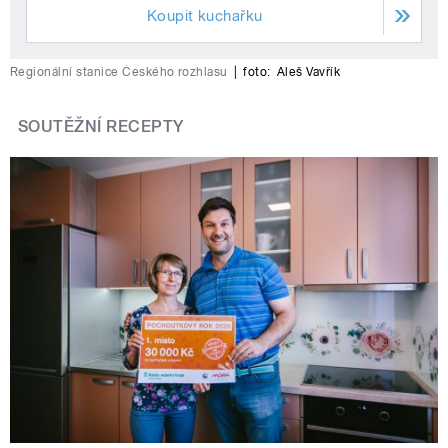
Koupit kuchařku
Regionální stanice Českého rozhlasu
|
foto:
Aleš Vavřík
SOUTĚŽNÍ RECEPTY