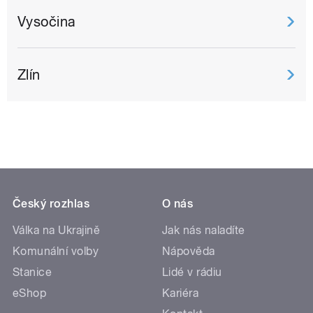
Vysočina
Zlín
Český rozhlas
O nás
Válka na Ukrajině
Jak nás naladíte
Komunální volby
Nápověda
Stanice
Lidé v rádiu
eShop
Kariéra