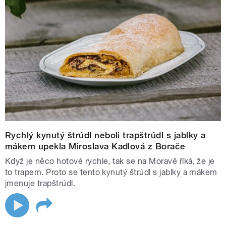
Rychlý kynutý štrúdl neboli trapštrúdl s jablky a
mákem upekla Miroslava Kadlová z Borače
Když je něco hotové rychle, tak se na Moravě říká, že je
to trapem. Proto se tento kynutý štrúdl s jablky a mákem
jmenuje trapštrúdl.