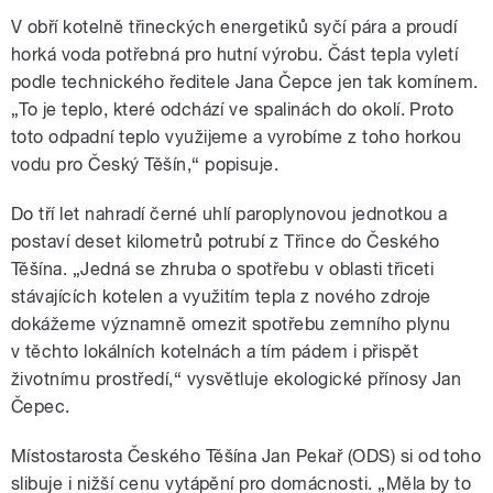
V obří kotelně třineckých energetiků syčí pára a proudí
horká voda potřebná pro hutní výrobu. Část tepla vyletí
podle technického ředitele Jana Čepce jen tak komínem.
„To je teplo, které odchází ve spalinách do okolí. Proto
toto odpadní teplo využijeme a vyrobíme z toho horkou
vodu pro Český Těšín,“ popisuje.
Do tří let nahradí černé uhlí paroplynovou jednotkou a
postaví deset kilometrů potrubí z Třince do Českého
Těšína. „Jedná se zhruba o spotřebu v oblasti třiceti
stávajících kotelen a využitím tepla z nového zdroje
dokážeme významně omezit spotřebu zemního plynu
v těchto lokálních kotelnách a tím pádem i přispět
životnímu prostředí,“ vysvětluje ekologické přínosy Jan
Čepec.
Místostarosta Českého Těšína Jan Pekař (ODS) si od toho
slibuje i nižší cenu vytápění pro domácnosti. „Měla by to