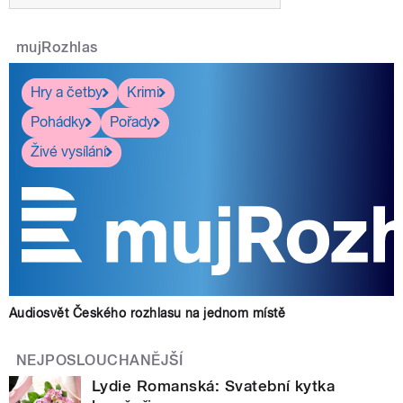
mujRozhlas
Hry a četby
Krimi
Pohádky
Pořady
Živé vysílání
Audiosvět Českého rozhlasu na jednom místě
NEJPOSLOUCHANĚJŠÍ
Lydie Romanská: Svatební kytka