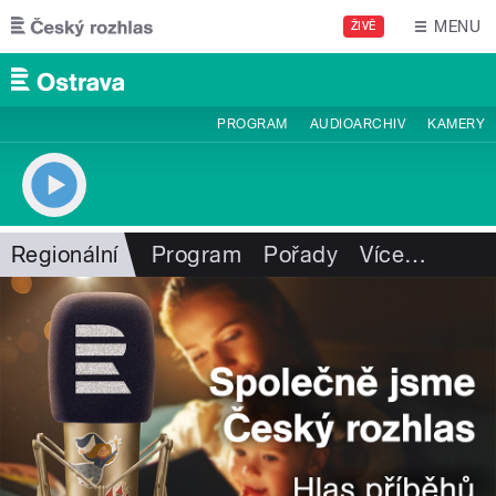
Přejít k hlavnímu obsahu
MENU
ŽIVĚ
PROGRAM
AUDIOARCHIV
KAMERY
Regionální
Program
Pořady
Více
…