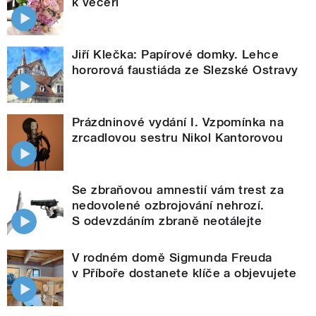
k večeři
Jiří Klečka: Papírové domky. Lehce
hororová faustiáda ze Slezské Ostravy
Prázdninové vydání I. Vzpomínka na
zrcadlovou sestru Nikol Kantorovou
Se zbraňovou amnestií vám trest za
nedovolené ozbrojování nehrozí.
S odevzdáním zbraně neotálejte
V rodném domě Sigmunda Freuda
v Příboře dostanete klíče a objevujete