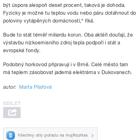
být úspora alespoň deset procent, taková je dohoda.
Fyzicky je možné tu teplou vodu nebo páru dotáhnout do
poloviny vytápěných domácností,“ říká.
Bude to stát téměř miliardu korun. Oba aktéři doufají, že
výstavbu nízkoemisního zdroj tepla podpoří i stát a
evropské fondy.
Podobný horkovod připravují i v Brně. Celé město tam
má teplem zásobovat jaderná elektrárna v Dukovanech.
autor:
Marta Pilařová
Všechny díly pořadu na mujRozhlas