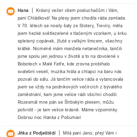
|
Hana
Krásný večer všem posluchačům i Vám,
paní Chládková! Na plesy jsem chodila ráda zamlada.
V 70. létech se nosily šaty ze Slotery, Trevíry, měla
jsem hezké světlezelené s tlačeným vzorkem, u krku
spletený copánek, žluté s velkým límcem, všechny
krátké. Nicméně mám manžela netanečníka, tančili
jsme spolu jen jednou v životě a to na dovolené v
Bobotech v Malé Fatře, kde zrovna probíhalo
svatební veselí, muzika hrála a chlapci na baru nás
pozvali do sálu. Já tančím velice ráda a vytancovala
jsem se vždy na podnikových večírcích z bývalého
zaměstnání, kam jsme velice rádi všichni chodili.
Rozesmál mne pán se Štrbským plesem, můžu
potvrdit - je tam velice krásně. Máme vzpomínky.
Dobrou noc Hanka z Pošumaví
|
Jitka z Podještědí
Milá paní Jano, přejí Vám i