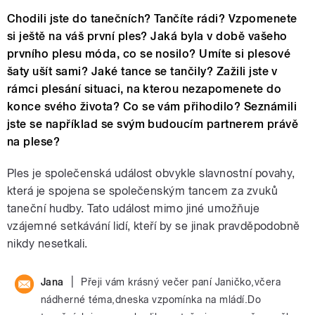
Chodili jste do tanečních? Tančíte rádi? Vzpomenete
si ještě na váš první ples? Jaká byla v době vašeho
prvního plesu móda, co se nosilo? Umíte si plesové
šaty ušít sami? Jaké tance se tančily? Zažili jste v
rámci plesání situaci, na kterou nezapomenete do
konce svého života? Co se vám přihodilo? Seznámili
jste se například se svým budoucím partnerem právě
na plese?
Ples je společenská událost obvykle slavnostní povahy,
která je spojena se společenským tancem za zvuků
taneční hudby. Tato událost mimo jiné umožňuje
vzájemné setkávání lidí, kteří by se jinak pravděpodobně
nikdy nesetkali.
|
Jana
Přeji vám krásný večer paní Janičko,včera
nádherné téma,dneska vzpomínka na mládí.Do