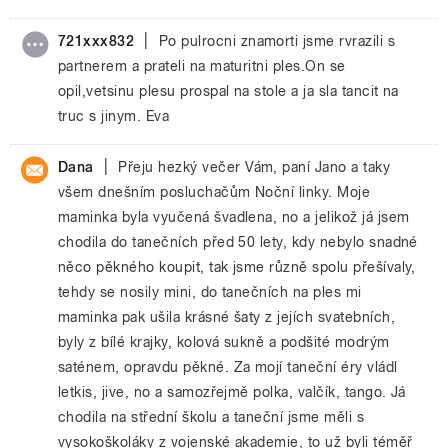
|
721xxx832
Po pulrocni znamorti jsme rvrazili s
partnerem a prateli na maturitni ples.On se
opil,vetsinu plesu prospal na stole a ja sla tancit na
truc s jinym. Eva
|
Dana
Přeju hezký večer Vám, paní Jano a taky
všem dnešním posluchačům Noční linky. Moje
maminka byla vyučená švadlena, no a jelikož já jsem
chodila do tanečních před 50 lety, kdy nebylo snadné
něco pěkného koupit, tak jsme různě spolu přešívaly,
tehdy se nosily mini, do tanečních na ples mi
maminka pak ušila krásné šaty z jejích svatebních,
byly z bílé krajky, kolová sukně a podšité modrým
saténem, opravdu pěkné. Za mojí taneční éry vládl
letkis, jive, no a samozřejmě polka, valčík, tango. Já
chodila na střední školu a taneční jsme měli s
vysokoškoláky z vojenské akademie, to už byli téměř