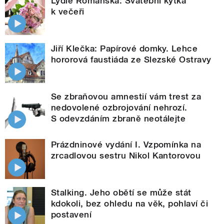
Lydie Romanská: Svatební kytka
k večeři
Jiří Klečka: Papírové domky. Lehce
hororová faustiáda ze Slezské Ostravy
Se zbraňovou amnestií vám trest za
nedovolené ozbrojování nehrozí.
S odevzdáním zbraně neotálejte
Prázdninové vydání I. Vzpomínka na
zrcadlovou sestru Nikol Kantorovou
Stalking. Jeho obětí se může stát
kdokoli, bez ohledu na věk, pohlaví či
postavení