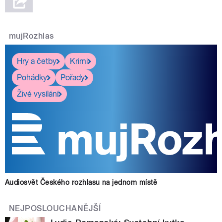
mujRozhlas
Hry a četby
Krimi
Pohádky
Pořady
Živé vysílání
Audiosvět Českého rozhlasu na jednom místě
NEJPOSLOUCHANĚJŠÍ