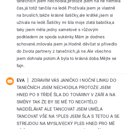
tanečních jsem nechodila,protože jsem na ně neměla
čas,já totiž tančila na ledě.Prožívala jsem je vlastně
na bruslích,takže krásné šatičky,ale krátké,jsem si
užívala na ledě.Šatičky mi šila moje zlatá babička,a
taky jsem měla jedny sametové s růžovým
podkladem ze spoda sukénky.Mám je dodnes
schované,milovala jsem je.Hodně děvčat si přivedlo
do života partnery z tanečních,já ne.Ale všechno
jsem dohnala potom.A byla to krásná doba.Mějte se
fajn.
|
EVA
ZDRAVÍM VÁS JANIČKO I NOČNÍ LINKU DO
TANEČNÍCH JSEM NECHODILA PROTOŽE JSEM
HNED PO 9 TŘÍDĚ ŠLA DO TOVÁRNY V ZÁŘÍ A NA
SMĚNY TAK ŽE BY SE MĚ TO NECHTĚLO
NADDĚLÁVAT ALE TANCOVAT JSEM UMĚLA
TANCOVAT VŠE NA 1PLES JSEM ŠLA S TETOU A SE
STREJDOU NA MYSLIVECKÝ PLES HNED PRO MĚ