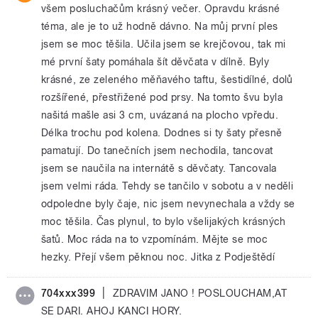
všem posluchačům krásný večer. Opravdu krásné
téma, ale je to už hodně dávno. Na můj první ples
jsem se moc těšila. Učila jsem se krejčovou, tak mi
mé první šaty pomáhala šít děvčata v dílně. Byly
krásné, ze zeleného měňavého taftu, šestidílné, dolů
rozšířené, přestřižené pod prsy. Na tomto švu byla
našitá mašle asi 3 cm, uvázaná na plocho vpředu.
Délka trochu pod kolena. Dodnes si ty šaty přesně
pamatují. Do tanečních jsem nechodila, tancovat
jsem se naučila na internátě s děvčaty. Tancovala
jsem velmi ráda. Tehdy se tančilo v sobotu a v neděli
odpoledne byly čaje, nic jsem nevynechala a vždy se
moc těšila. Čas plynul, to bylo všelijakých krásných
šatů. Moc ráda na to vzpomínám. Mějte se moc
hezky. Přejí všem pěknou noc. Jitka z Podještědí
|
704xxx399
ZDRAVIM JANO ! POSLOUCHAM,AT
SE DARI. AHOJ KANCI HORY.