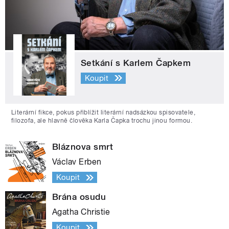
Setkání s Karlem Čapkem
Koupit
Literární fikce, pokus přiblížit literární nadsázkou spisovatele,
filozofa, ale hlavně člověka Karla Čapka trochu jinou formou.
Bláznova smrt
Václav Erben
Koupit
Brána osudu
Agatha Christie
Koupit