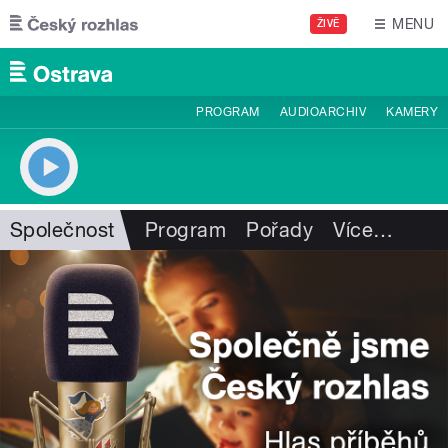
Přejít k hlavnímu obsahu
MENU
ŽIVĚ
PROGRAM
AUDIOARCHIV
KAMERY
Společnost
Program
Pořady
Více
…