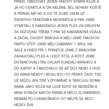
PŘIŠEL TANCOVAT JEDEN TAKOVÝ STARŠÍ KLUK A
JÁ HO ODMÍTLA A ON NELENIL ŠEL SEHNAT KOŠTĚ
A PŘINES MĚ HO A OD TÉ DOBY JSEM UŽ
ŽÁDNÝHO TANEČNÍKA NEODMÍTLA A PAK JSME
VYMETALI S KÁMOŠKOU JEDEN PLES ZA DRUHÝM
ZA SEZOONU TŘEBA 7 PAK SE KAMARÁDKA VDALA
A ZAČAL CHODIT BRÁCHA A MĚLI JSME TAKOVOU
PARTU VŽDY JSME MĚLI ZABRANÝ 1 SRUL NA
SÁLE A HNED PŘI 1 PÍSNIČCE JSME Z BRÁCHEM
ZAHAJOVALI PLES A I CELÝ STŮL A KDYŽ JSME
DOTANCOVALI TAK CHLAPI SUNDALI KRAVATU A
DO KAPSY A TANCOVALO SE AŽ DO3 NEBO 4 HOD
DO RÁNA NĚKDY I BOSU BYLI TO PĚKNÝ ČASY TED
UŽ MŮŽU JEN TIŠE VZPOMÍNAT A TANCUJU DOMA
SAMA JAKO KOZA NA LEDĚ KDYŽ SE NEDRŽÍM A
MÁM STRACH ABYCH NEMĚLA NĚCO ZLOMENÉHO
NEMÁM PO CHEMOŠKÁCH CIT MĚJTE SE MOC
HEZKY EVA