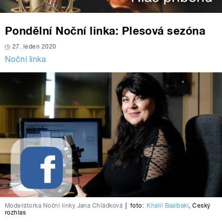
Pondělní Noční linka: Plesová sezóna
27. leden 2020
Noční linka
Moderátorka Noční linky Jana Chládková
|
foto:
Khalil Baalbaki
,
Český
rozhlas