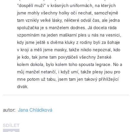
"dospělí muži" v krásných uniformách, na kterých
jsme mohly všechny holky oči nechat, samozřejmě
tam vznikly velké lásky, některé odvál čas, ale jedna
spolužačka je s manželem dodnes. Já docela ráda
vzpomínám na jeden maškarní ples u nás na vesnici,
kdy jsme ještě s dvěma kluky z rodiny byli za šohaje
v kroji a měli jsme masky, takže nikdo nepoznal, kdo
je kdo, tak jsme tam povytáčeli všechny ženské
kolem dokola, bylo kolem toho spousta legrace. No a
můj manžel netančí, i když umí, takže plesy jsou pro
mne potom už tabu, jsem tam jen takový přihlížející
divák.
autor:
Jana Chládková