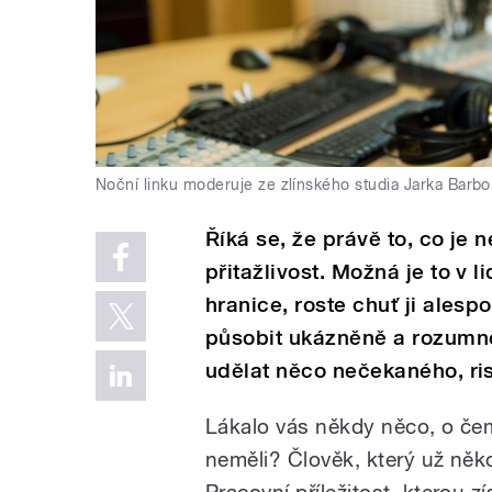
Noční linku moderuje ze zlínského studia Jarka Barbo
Říká se, že právě to, co je
přitažlivost. Možná je to v 
hranice, roste chuť ji ales
působit ukázněně a rozumně
udělat něco nečekaného, ris
Lákalo vás někdy něco, o čem 
neměli? Člověk, který už něk
Pracovní příležitost, kterou z