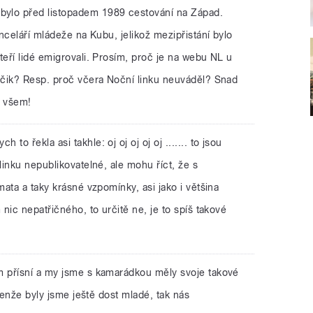
ylo před listopadem 1989 cestování na Západ.
nceláří mládeže na Kubu, jelikož mezipřistání bylo
eří lidé emigrovali. Prosím, proč je na webu NL u
čik? Resp. proč včera Noční linku neuváděl? Snad
y všem!
 to řekla asi takhle: oj oj oj oj oj ....... to jsou
inku nepublikovatelné, ale mohu říct, že s
ata a taky krásné vzpomínky, asi jako i většina
nic nepatřičného, to určitě ne, je to spíš takové
em přísní a my jsme s kamarádkou měly svoje takové
jenže byly jsme ještě dost mladé, tak nás