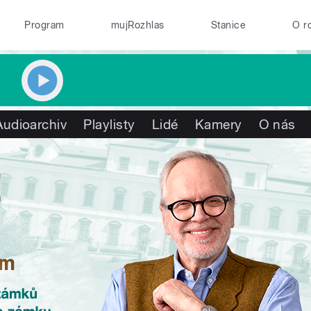
Program
mujRozhlas
Stanice
O r
Audioarchiv
Playlisty
Lidé
Kamery
O nás