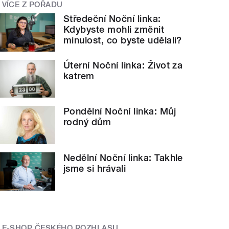
VÍCE Z POŘADU
Středeční Noční linka:
Kdybyste mohli změnit
minulost, co byste udělali?
Úterní Noční linka: Život za
katrem
Pondělní Noční linka: Můj
rodný dům
Nedělní Noční linka: Takhle
jsme si hrávali
E-SHOP ČESKÉHO ROZHLASU