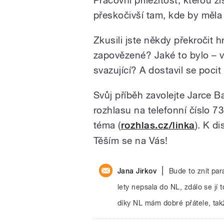
přeskočivší tam, kde by měla 
Zkusili jste někdy překročit 
zapovězené? Jaké to bylo – vz
svazující? A dostavil se poci
Svůj příběh zavolejte Jarce 
rozhlasu na telefonní číslo 
téma (
rozhlas.cz/linka
). K d
Těším se na Vás!
|
Jana Jirkov
Bude to znít pa
lety nepsala do NL, zdálo se jí
díky NL mám dobré přátele, takž