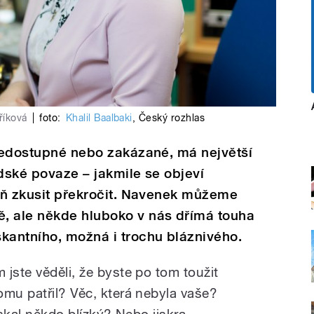
říková
|
foto:
Khalil Baalbaki
,
Český rozhlas
 nedostupné nebo zakázané, má největší
lidské povaze – jakmile se objeví
poň zkusit překročit. Navenek můžeme
, ale někde hluboko v nás dřímá touha
kantního, možná i trochu bláznivého.
jste věděli, že byste po tom toužit
omu patřil? Věc, která nebyla vaše?
ískal někdo blízký? Nebo jiskra