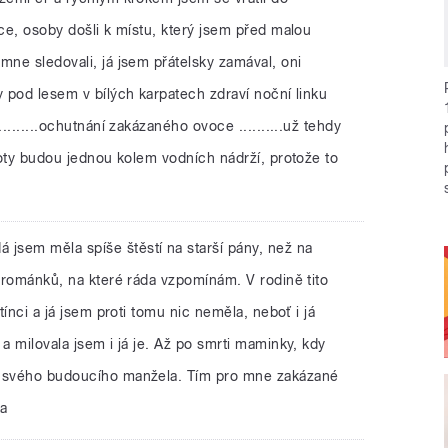
ice, osoby došli k místu, který jsem před malou
mne sledovali, já jsem přátelsky zamával, oni
y pod lesem v bílých karpatech zdraví noční linku
........ochutnání zakázaného ovoce ..........už tehdy
ploty budou jednou kolem vodních nádrží, protože to
á jsem měla spíše štěstí na starší pány, než na
k románků, na které ráda vzpomínám. V rodině tito
tínci a já jsem proti tomu nic neměla, neboť i já
a milovala jsem i já je. Až po smrti maminky, kdy
a svého budoucího manžela. Tím pro mne zakázané
ka