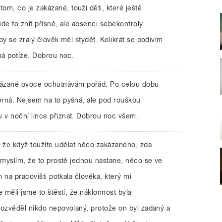
tom, co je zakázané, touží děti, které ještě
de to znít přísně, ale absenci sebekontroly
by se zralý člověk měl stydět. Kolikrát se podivím
má potíže. Dobrou noc.
kázané ovoce ochutnávám pořád. Po celou dobu
rná. Nejsem na to pyšná, ale pod rouškou
 v noční lince přiznat. Dobrou noc všem.
 že když toužíte udělat něco zakázaného, zda
 myslím, že to prostě jednou nastane, něco se ve
m na pracovišti potkala člověka, který mi
 měli jsme to štěstí, že náklonnost byla
dozvěděl nikdo nepovolaný, protože on byl zadaný a