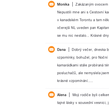
|
Monika
Zakázaným ovocem b
Nepustili mne ani s Cestovní ka
v kanadském Torontu a tam někt
včerejší NL uveden pan Kapitan
se mu nic nestalo... Krásné dn
|
Dana
Dobrý večer, dneska bych
vzpomínky, bohužel, pro Noční l
kamarádkami stále probíraná tém
posluchačů, ale nemyslela jsem 
krásné vzpomínání.....
|
Alena
Moji rodiče byli celk
tajné lásky v sousední vesnici, 