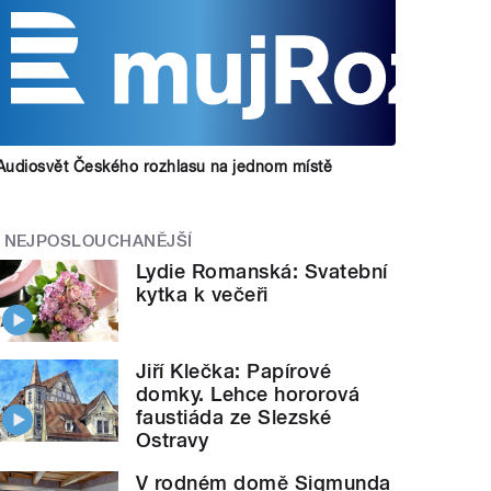
Audiosvět Českého rozhlasu na jednom místě
NEJPOSLOUCHANĚJŠÍ
Lydie Romanská: Svatební
kytka k večeři
Jiří Klečka: Papírové
domky. Lehce hororová
faustiáda ze Slezské
Ostravy
V rodném domě Sigmunda