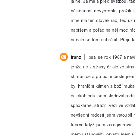
já ne. Já měla před svatbou, tak
náklonnost nevyprchla, prožili 
mne má ten člověk rád, teď už
napíšem a pořád na něj moc rád
nedalo se tomu ubránit. Přeju
|
franz
psal se rok 1987 a navš
jenže ne z strany čr ale ze st
st.hranice a po polní cestě jsem
byl hraniční kámen a boží muka
dalekohledu jsem sledoval rodn
špačkárně, strážní věži ve vzdá
nevšední radostí jsem vstoupil 
teprve když jsem zaregistroval,
mému stanovišti, opustil jsem ú