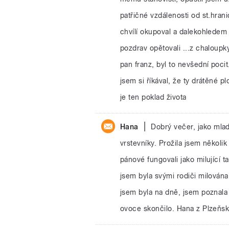
patřičné vzdálenosti od st.hran
chvílí okupoval a dalekohledem 
pozdrav opětovali ...z chaloupk
pan franz, byl to nevšední pocit.
jsem si říkával, že ty drátěné 
je ten poklad života
|
Hana
Dobrý večer, jako mlad
vrstevníky. Prožila jsem několi
pánové fungovali jako milující ta
jsem byla svými rodiči milována 
jsem byla na dně, jsem poznal
ovoce skončilo. Hana z Plzeňs