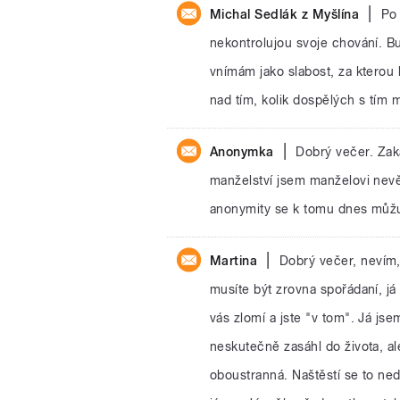
|
Michal Sedlák z Myšlína
Po 
nekontrolujou svoje chování. Bu
vnímám jako slabost, za kterou 
nad tím, kolik dospělých s tím 
|
Anonymka
Dobrý večer. Za
manželství jsem manželovi nevě
anonymity se k tomu dnes můžu
|
Martina
Dobrý večer, nevím,
musíte být zrovna spořádaní, já
vás zlomí a jste "v tom". Já jse
neskutečně zasáhl do života, ale
oboustranná. Naštěstí se to ne