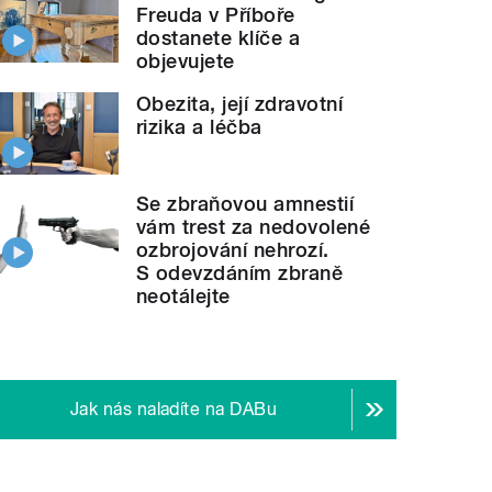
Freuda v Příboře
dostanete klíče a
objevujete
Obezita, její zdravotní
rizika a léčba
Se zbraňovou amnestií
vám trest za nedovolené
ozbrojování nehrozí.
S odevzdáním zbraně
neotálejte
Jak nás naladíte na DABu