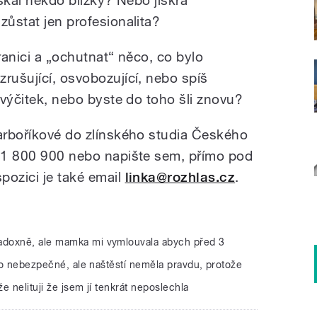
zůstat jen profesionalita?
hranici a „ochutnat“ něco, co bylo
rušující, osvobozující, nebo spíš
t výčitek, nebo byste do toho šli znovu?
Barboříkové do zlínského studia Českého
731 800 900 nebo napište sem, přímo pod
ispozici je také email
linka@rozhlas.cz
.
radoxně, ale mamka mi vymlouvala abych před 3
 to nebezpečné, ale naštěstí neměla pravdu, protože
e nelituji že jsem jí tenkrát neposlechla