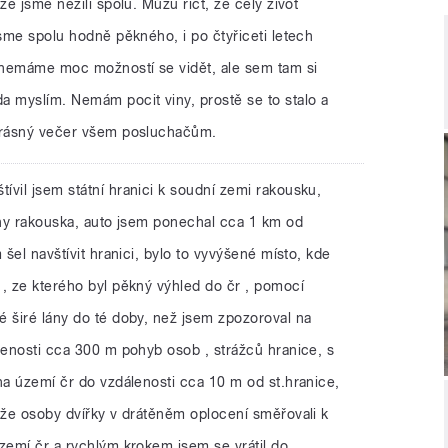
že jsme nežili spolu. Můžu říct, že celý život
jsme spolu hodně pěkného, i po čtyřiceti letech
 nemáme moc možností se vidět, ale sem tam si
a myslím. Nemám pocit viny, prostě se to stalo a
 krásný večer všem posluchačům.
tívil jsem státní hranici k soudní zemi rakousku,
rany rakouska, auto jsem ponechal cca 1 km od
 šel navštívit hranici, bylo to vyvýšené místo, kde
 , ze kterého byl pěkný výhled do čr , pomocí
é širé lány do té doby, než jsem zpozoroval na
lenosti cca 300 m pohyb osob , strážců hranice, s
na území čr do vzdálenosti cca 10 m od st.hranice,
 že osoby dvířky v drátěněm oplocení směřovali k
zemí čr a rychlým krokem jsem se vrátil do