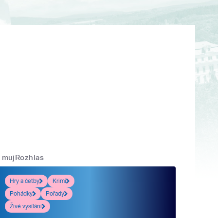
mujRozhlas
Hry a četby
Krimi
Pohádky
Pořady
Živé vysílání