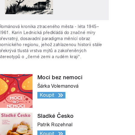
Románová kronika ztraceného města - léta 1945–
1961. Karin Lednická předkládá do značné míry
převratný, dosavadní paradigma měnící obraz
hornického regionu, jehož zahlazenou historii stále
překrývá tlustá vrstva mýtů a zakořeněných
stereotypů o „černé zemi a rudém kraji“.
Moci bez nemoci
Šárka Volemanová
Koupit
Sladké Česko
Patrik Rozehnal
Koupit