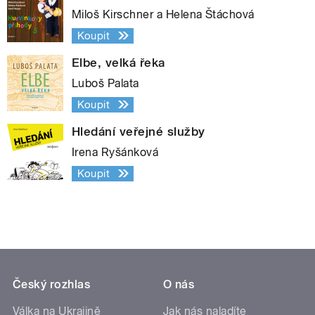
Miloš Kirschner a Helena Štáchová
Koupit
Elbe, velká řeka
Luboš Palata
Koupit
Hledání veřejné služby
Irena Ryšánková
Koupit
Český rozhlas
O nás
Válka na Ukrajině
Jak nás naladíte