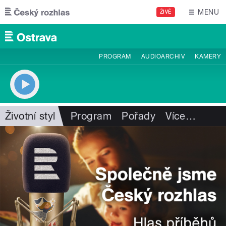
Přejít k hlavnímu obsahu
MENU
ŽIVĚ
PROGRAM
AUDIOARCHIV
KAMERY
Životní styl
Program
Pořady
Více
…