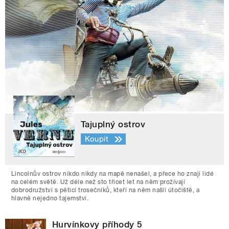
Tajuplný ostrov
Koupit
Lincolnův ostrov nikdo nikdy na mapě nenašel, a přece ho znají lidé
na celém světě. Už déle než sto třicet let na něm prožívají
dobrodružství s pěticí trosečníků, kteří na něm našli útočiště, a
hlavně nejedno tajemství.
Hurvínkovy příhody 5