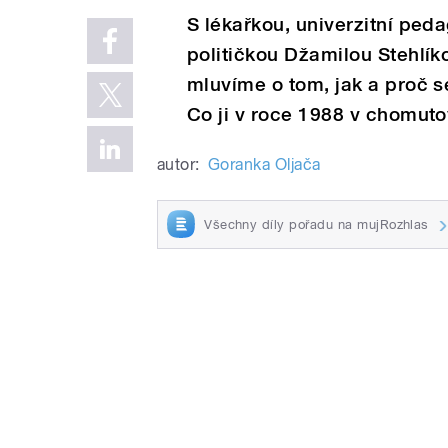
S lékařkou, univerzitní ped
političkou Džamilou Stehlík
mluvíme o tom, jak a proč s
Co ji v roce 1988 v chomuto
autor:
Goranka Oljača
Všechny díly pořadu na mujRozhlas