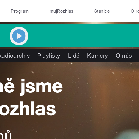
Program
mujRozhlas
Stanice
O r
Audioarchiv
Playlisty
Lidé
Kamery
O nás