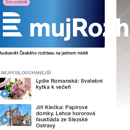
Živé vysílání
Audiosvět Českého rozhlasu na jednom místě
NEJPOSLOUCHANĚJŠÍ
Lydie Romanská: Svatební
kytka k večeři
Jiří Klečka: Papírové
domky. Lehce hororová
faustiáda ze Slezské
Ostravy