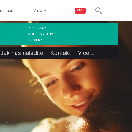
ozhlase
Více
ŽIVĚ
PROGRAM
AUDIOARCHIV
KAMERY
Jak nás naladíte
Kontakt
Více
…