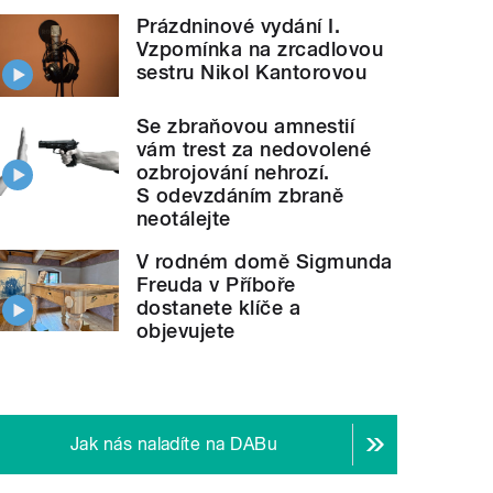
Prázdninové vydání I.
Vzpomínka na zrcadlovou
sestru Nikol Kantorovou
Se zbraňovou amnestií
vám trest za nedovolené
ozbrojování nehrozí.
S odevzdáním zbraně
neotálejte
V rodném domě Sigmunda
Freuda v Příboře
dostanete klíče a
objevujete
Jak nás naladíte na DABu