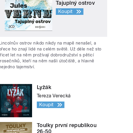
Tajuplný ostrov
Koupit
Lincolnův ostrov nikdo nikdy na mapě nenašel, a
přece ho znají lidé na celém světě. Už déle než sto
třicet let na něm prožívají dobrodružství s pěticí
trosečníků, kteří na něm našli útočiště, a hlavně
nejedno tajemství.
Lyžák
Tereza Verecká
Koupit
Toulky první republikou
26-50