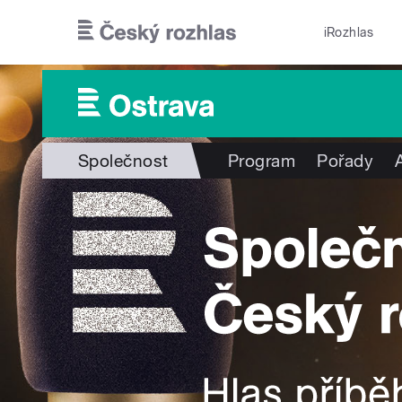
Přejít k hlavnímu obsahu
iRozhlas
Společnost
Program
Pořady