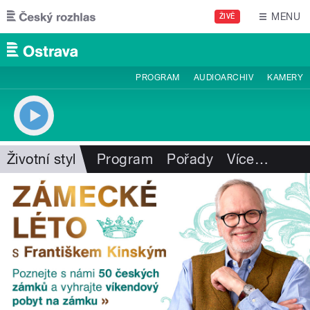
Přejít k hlavnímu obsahu
MENU
ŽIVĚ
PROGRAM
AUDIOARCHIV
KAMERY
Životní styl
Program
Pořady
Více
…