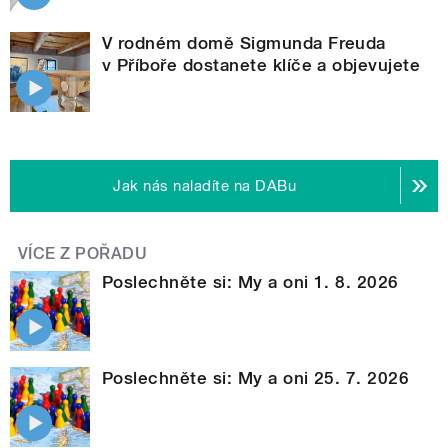
V rodném domě Sigmunda Freuda
v Příboře dostanete klíče a objevujete
Jak nás naladíte na DABu
VÍCE Z POŘADU
Poslechněte si: My a oni 1. 8. 2026
Poslechněte si: My a oni 25. 7. 2026