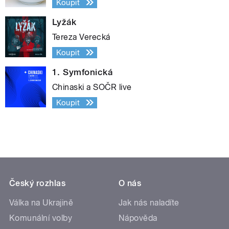
Koupit
Lyžák
Tereza Verecká
Koupit
1. Symfonická
Chinaski a SOČR live
Koupit
Český rozhlas
O nás
Válka na Ukrajině
Jak nás naladíte
Komunální volby
Nápověda