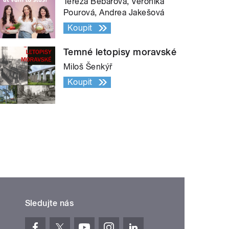
Tereza Bebarová, Veronika
Pourová, Andrea Jakešová
Koupit
Temné letopisy moravské
Miloš Šenkýř
Koupit
Sledujte nás