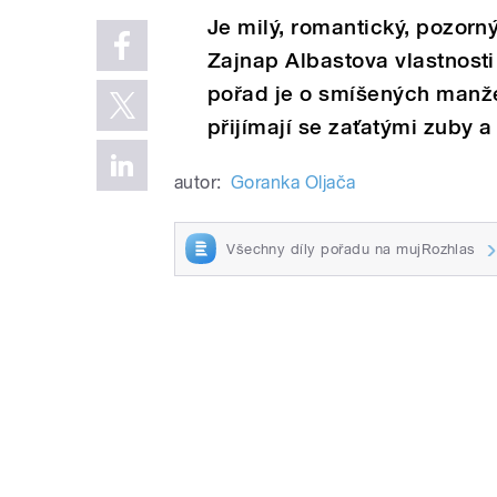
Je milý, romantický, pozorný
Zajnap Albastova vlastnost
pořad je o smíšených manžel
přijímají se zaťatými zuby a
autor:
Goranka Oljača
Všechny díly pořadu na mujRozhlas