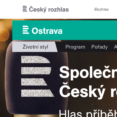
Přejít k hlavnímu obsahu
iRozhlas
Životní styl
Program
Pořady
A