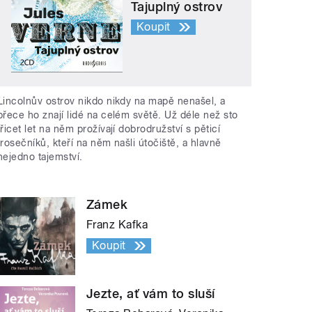
Tajuplný ostrov
Koupit
Lincolnův ostrov nikdo nikdy na mapě nenašel, a
přece ho znají lidé na celém světě. Už déle než sto
třicet let na něm prožívají dobrodružství s pěticí
trosečníků, kteří na něm našli útočiště, a hlavně
nejedno tajemství.
Zámek
Franz Kafka
Koupit
Jezte, ať vám to sluší