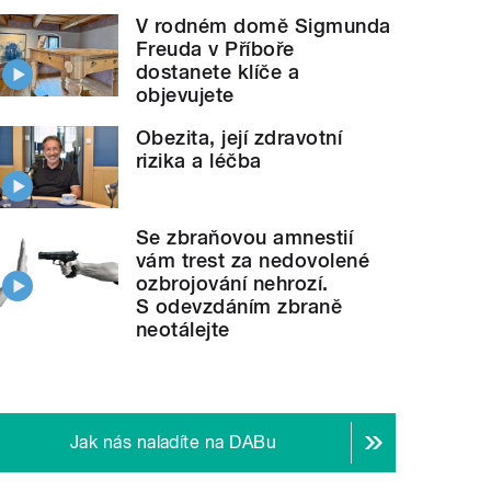
V rodném domě Sigmunda
Freuda v Příboře
dostanete klíče a
objevujete
Obezita, její zdravotní
rizika a léčba
Se zbraňovou amnestií
vám trest za nedovolené
ozbrojování nehrozí.
S odevzdáním zbraně
neotálejte
Jak nás naladíte na DABu