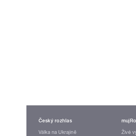
Český rozhlas
mujRo
Válka na Ukrajině
Živé v