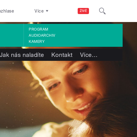
ozhlase
Více
ŽIVĚ
PROGRAM
AUDIOARCHIV
KAMERY
Jak nás naladíte
Kontakt
Více
…