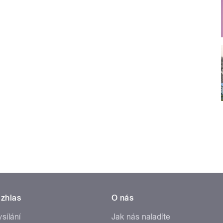
zhlas
O nás
ysílání
Jak nás naladíte