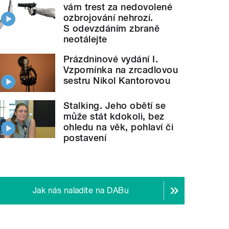
vám trest za nedovolené
ozbrojování nehrozí.
S odevzdáním zbraně
neotálejte
Prázdninové vydání I.
Vzpomínka na zrcadlovou
sestru Nikol Kantorovou
Stalking. Jeho obětí se
může stát kdokoli, bez
ohledu na věk, pohlaví či
postavení
Jak nás naladíte na DABu