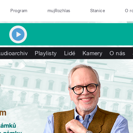
Program
mujRozhlas
Stanice
O r
udioarchiv
Playlisty
Lidé
Kamery
O nás