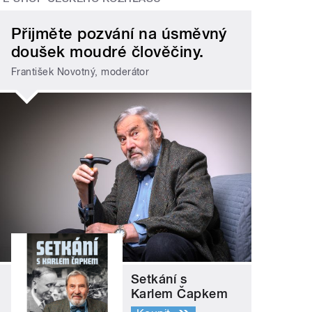
Přijměte pozvání na úsměvný
doušek moudré člověčiny.
František Novotný, moderátor
Setkání s
Karlem Čapkem