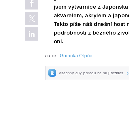
jsem výtvarnice z Japonska 
akvarelem, akrylem a japons
Takto píše náš dnešní host 
podrobnosti z běžného živo
oni.
autor:
Goranka Oljača
Všechny díly pořadu na mujRozhlas