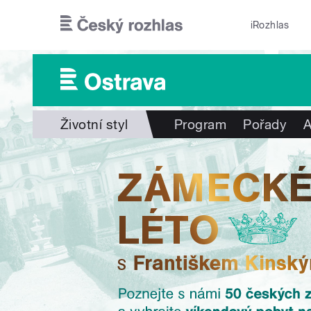
Přejít k hlavnímu obsahu
iRozhlas
Životní styl
Program
Pořady
A