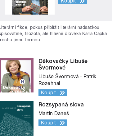
Koupit
Literární fikce, pokus přiblížit literární nadsázkou
spisovatele, filozofa, ale hlavně člověka Karla Čapka
trochu jinou formou.
Děkovačky Libuše
Švormové
Libuše Švormová - Patrik
Rozehnal
Koupit
Rozsypaná slova
Martin Daneš
Koupit