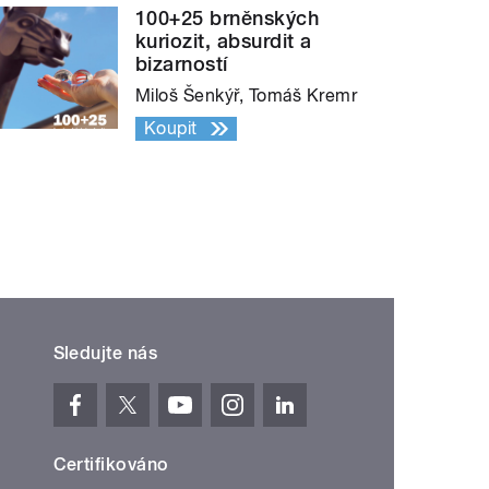
100+25 brněnských
kuriozit, absurdit a
bizarností
Miloš Šenkýř, Tomáš Kremr
Koupit
Sledujte nás
Certifikováno