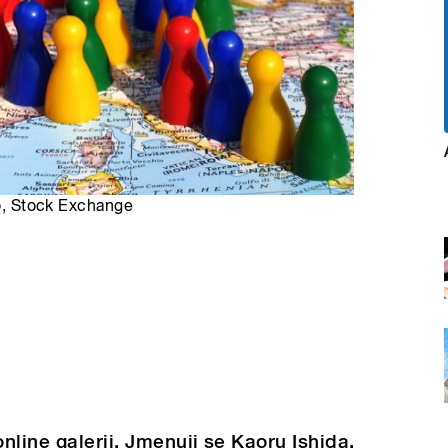
ro, Stock Exchange
nline galerii. Jmenuji se Kaoru Ishida,