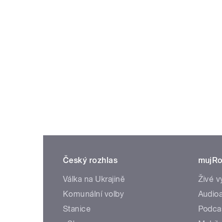
Český rozhlas
mujRo
Válka na Ukrajině
Živé v
Komunální volby
Audioa
Stanice
Podca