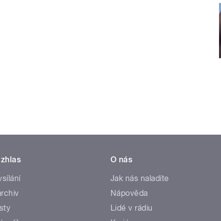
zhlas
O nás
ysílání
Jak nás naladíte
rchiv
Nápověda
sty
Lidé v rádiu