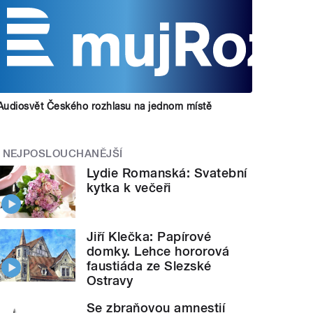
Audiosvět Českého rozhlasu na jednom místě
NEJPOSLOUCHANĚJŠÍ
Lydie Romanská: Svatební
kytka k večeři
Jiří Klečka: Papírové
domky. Lehce hororová
faustiáda ze Slezské
Ostravy
Se zbraňovou amnestií