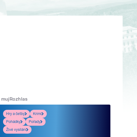
mujRozhlas
Hry a četby
Krimi
Pohádky
Pořady
Živé vysílání