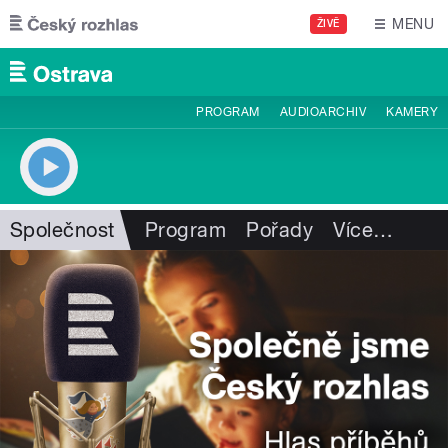
Přejít k hlavnímu obsahu
MENU
ŽIVĚ
PROGRAM
AUDIOARCHIV
KAMERY
Společnost
Program
Pořady
Více
…