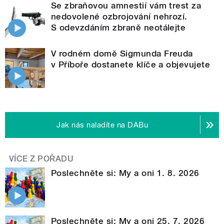
Se zbraňovou amnestií vám trest za
nedovolené ozbrojování nehrozí.
S odevzdáním zbraně neotálejte
V rodném domě Sigmunda Freuda
v Příboře dostanete klíče a objevujete
Jak nás naladíte na DABu
VÍCE Z POŘADU
Poslechněte si: My a oni 1. 8. 2026
Poslechněte si: My a oni 25. 7. 2026