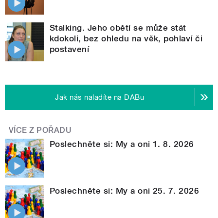
Stalking. Jeho obětí se může stát
kdokoli, bez ohledu na věk, pohlaví či
postavení
Jak nás naladíte na DABu
VÍCE Z POŘADU
Poslechněte si: My a oni 1. 8. 2026
Poslechněte si: My a oni 25. 7. 2026