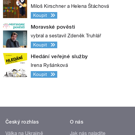
Miloš Kirschner a Helena Štáchová
Koupit
Moravské pověsti
vybral a sestavil Zdeněk Truhlář
Koupit
Hledání veřejné služby
Irena Ryšánková
Koupit
Český rozhlas
O nás
Válka na Ukrajině
Jak nás naladíte