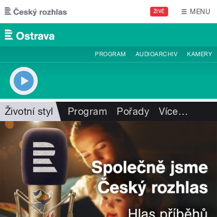
Přejít k hlavnímu obsahu
MENU
ŽIVĚ
PROGRAM
AUDIOARCHIV
KAMERY
Životní styl
Program
Pořady
Více
…