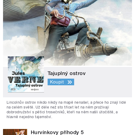
Tajuplný ostrov
Koupit
Lincolnův ostrov nikdo nikdy na mapě nenašel, a přece ho znají lidé
na celém světě. Už déle než sto třicet let na něm prožívají
dobrodružství s pěticí trosečníků, kteří na něm našli útočiště, a
hlavně nejedno tajemství.
Hurvínkovy příhody 5