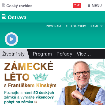
Přejít k hlavnímu obsahu
MENU
ŽIVĚ
PROGRAM
AUDIOARCHIV
KAMERY
Životní styl
Program
Pořady
Více
…