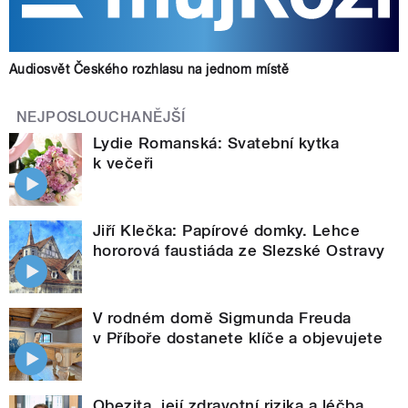
Audiosvět Českého rozhlasu na jednom místě
NEJPOSLOUCHANĚJŠÍ
Lydie Romanská: Svatební kytka
k večeři
Jiří Klečka: Papírové domky. Lehce
hororová faustiáda ze Slezské Ostravy
V rodném domě Sigmunda Freuda
v Příboře dostanete klíče a objevujete
Obezita, její zdravotní rizika a léčba