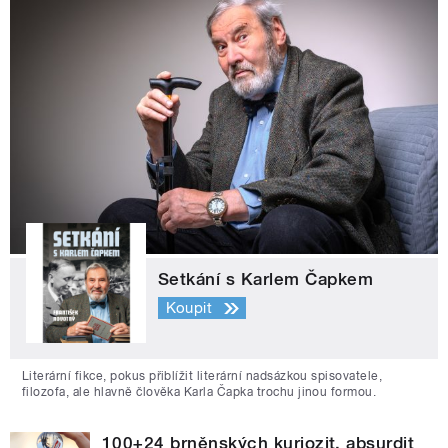
Setkání s Karlem Čapkem
Koupit
Literární fikce, pokus přiblížit literární nadsázkou spisovatele,
filozofa, ale hlavně člověka Karla Čapka trochu jinou formou.
100+24 brněnských kuriozit, absurdit