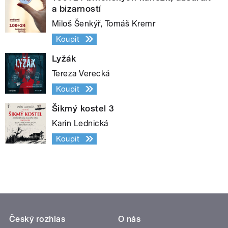
a bizarností
Miloš Šenkýř, Tomáš Kremr
Koupit
Lyžák
Tereza Verecká
Koupit
Šikmý kostel 3
Karin Lednická
Koupit
Český rozhlas
O nás