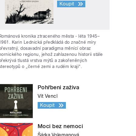
Koupit
Románová kronika ztraceného města - léta 1945–
1961. Karin Lednická předkládá do značné míry
převratný, dosavadní paradigma měnící obraz
hornického regionu, jehož zahlazenou historii stále
překrývá tlustá vrstva mýtů a zakořeněných
stereotypů o „černé zemi a rudém kraji“.
Pohřbeni zaživa
Vít Vencl
Koupit
Moci bez nemoci
Šárka Volemanová