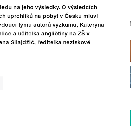
ledu na jeho výsledky. O výsledcích
ch uprchlíků na pobyt v Česku mluví
edoucí týmu autorů výzkumu, Kateryna
lice a učitelka angličtiny na ZŠ v
a Silajdžić, ředitelka neziskové