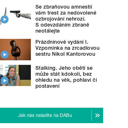
Se zbraňovou amnestií
vám trest za nedovolené
ozbrojování nehrozí.
S odevzdáním zbraně
neotálejte
Prázdninové vydání I.
Vzpomínka na zrcadlovou
sestru Nikol Kantorovou
Stalking. Jeho obětí se
může stát kdokoli, bez
ohledu na věk, pohlaví či
postavení
Jak nás naladíte na DABu