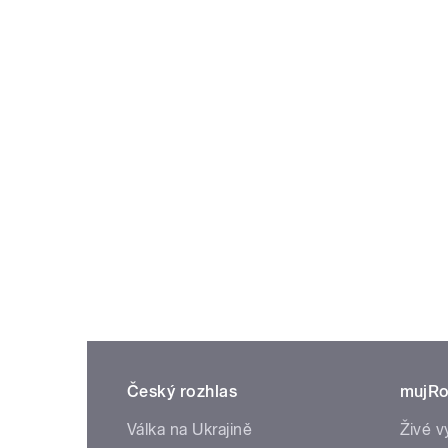
Český rozhlas
mujRo
Válka na Ukrajině
Živé v