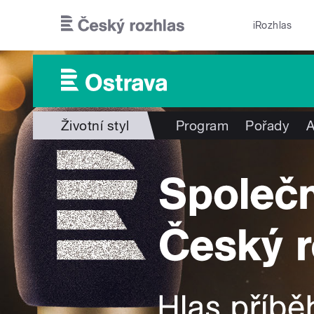
Přejít k hlavnímu obsahu
iRozhlas
Životní styl
Program
Pořady
A