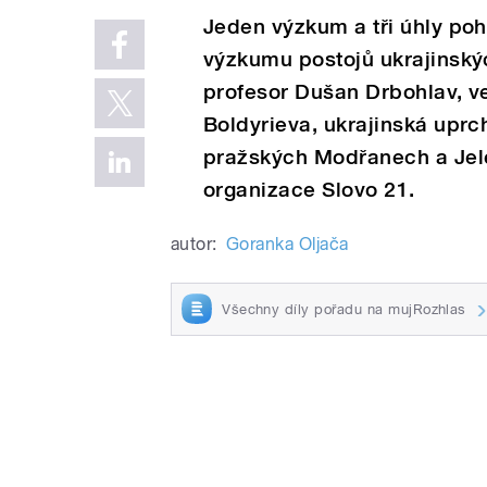
Jeden výzkum a tři úhly poh
výzkumu postojů ukrajinský
profesor Dušan Drbohlav, v
Boldyrieva, ukrajinská uprch
pražských Modřanech a Jelen
organizace Slovo 21.
autor:
Goranka Oljača
Všechny díly pořadu na mujRozhlas