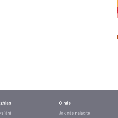
zhlas
O nás
ysílání
Jak nás naladíte