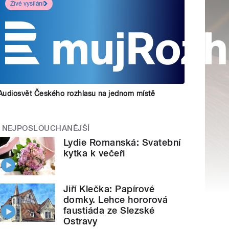
Živé vysílání
Audiosvět Českého rozhlasu na jednom místě
NEJPOSLOUCHANĚJŠÍ
Lydie Romanská: Svatební
kytka k večeři
Jiří Klečka: Papírové
domky. Lehce hororová
faustiáda ze Slezské
Ostravy