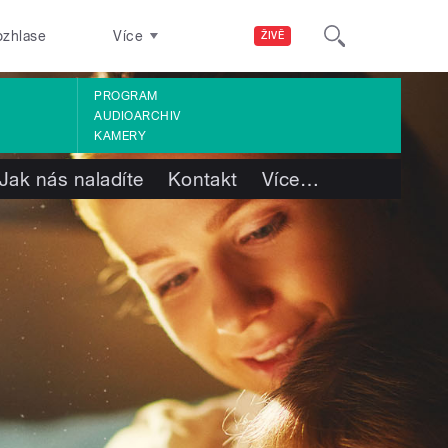
ozhlase
Více
ŽIVĚ
PROGRAM
AUDIOARCHIV
KAMERY
Jak nás naladíte
Kontakt
Více
…