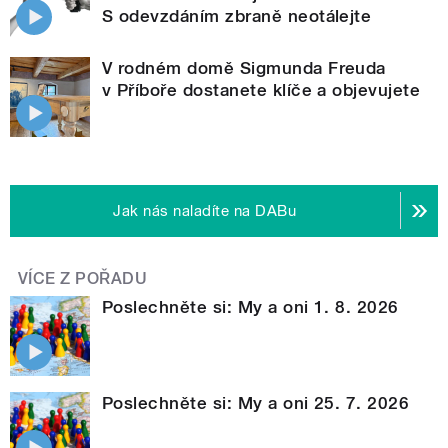
S odevzdáním zbraně neotálejte
V rodném domě Sigmunda Freuda
v Příboře dostanete klíče a objevujete
Jak nás naladíte na DABu
VÍCE Z POŘADU
Poslechněte si: My a oni 1. 8. 2026
Poslechněte si: My a oni 25. 7. 2026