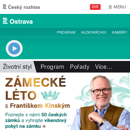
Přejít k hlavnímu obsahu
MENU
ŽIVĚ
PROGRAM
AUDIOARCHIV
KAMERY
Životní styl
Program
Pořady
Více
…