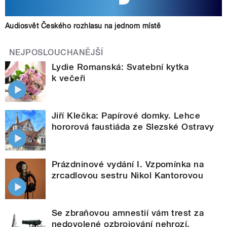
Audiosvět Českého rozhlasu na jednom místě
NEJPOSLOUCHANĚJŠÍ
Lydie Romanská: Svatební kytka
k večeři
Jiří Klečka: Papírové domky. Lehce
hororová faustiáda ze Slezské Ostravy
Prázdninové vydání I. Vzpomínka na
zrcadlovou sestru Nikol Kantorovou
Se zbraňovou amnestií vám trest za
nedovolené ozbrojování nehrozí.