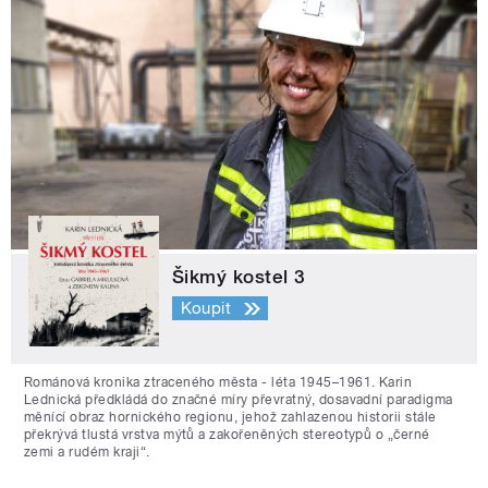
Šikmý kostel 3
Koupit
Románová kronika ztraceného města - léta 1945–1961. Karin
Lednická předkládá do značné míry převratný, dosavadní paradigma
měnící obraz hornického regionu, jehož zahlazenou historii stále
překrývá tlustá vrstva mýtů a zakořeněných stereotypů o „černé
zemi a rudém kraji“.