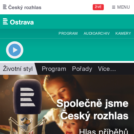
Přejít k hlavnímu obsahu
MENU
ŽIVĚ
PROGRAM
AUDIOARCHIV
KAMERY
Životní styl
Program
Pořady
Více
…