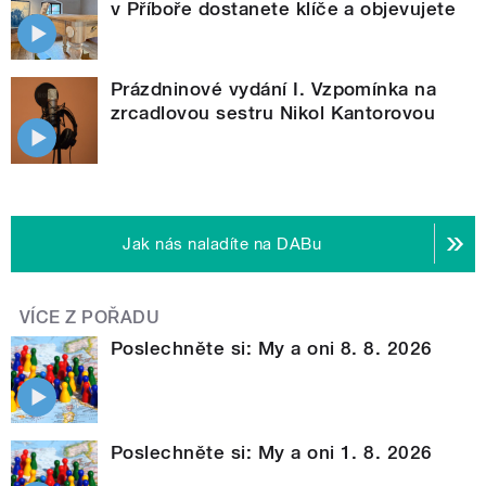
v Příboře dostanete klíče a objevujete
Prázdninové vydání I. Vzpomínka na
zrcadlovou sestru Nikol Kantorovou
Jak nás naladíte na DABu
VÍCE Z POŘADU
Poslechněte si: My a oni 8. 8. 2026
Poslechněte si: My a oni 1. 8. 2026