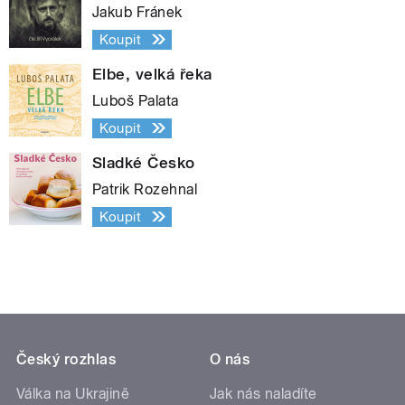
Jakub Fránek
Koupit
Elbe, velká řeka
Luboš Palata
Koupit
Sladké Česko
Patrik Rozehnal
Koupit
Český rozhlas
O nás
Válka na Ukrajině
Jak nás naladíte