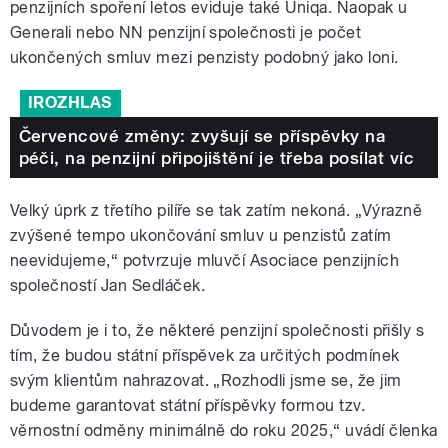
penzijních spoření letos eviduje také Uniqa. Naopak u
Generali nebo NN penzijní společnosti je počet
ukončených smluv mezi penzisty podobný jako loni.
IROZHLAS
Červencové změny: zvyšují se příspěvky na
péči, na penzijní připojištění je třeba posílat víc
Velký úprk z třetího pilíře se tak zatím nekoná. „Výrazně
zvýšené tempo ukončování smluv u penzistů zatím
neevidujeme,“ potvrzuje mluvčí Asociace penzijních
společností Jan Sedláček.
Důvodem je i to, že některé penzijní společnosti přišly s
tím, že budou státní příspěvek za určitých podmínek
svým klientům nahrazovat. „Rozhodli jsme se, že jim
budeme garantovat státní příspěvky formou tzv.
věrnostní odměny minimálně do roku 2025,“ uvádí členka