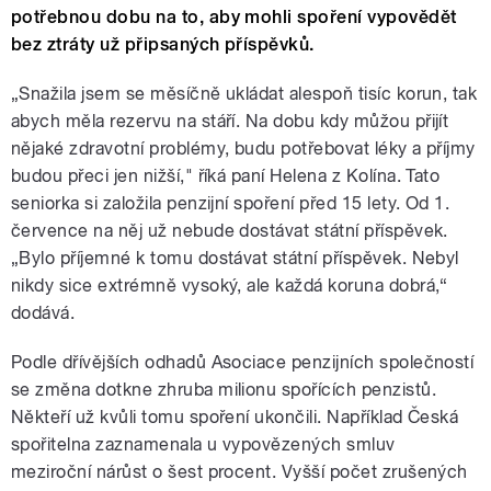
potřebnou dobu na to, aby mohli spoření vypovědět
bez ztráty už připsaných příspěvků.
„Snažila jsem se měsíčně ukládat alespoň tisíc korun, tak
abych měla rezervu na stáří. Na dobu kdy můžou přijít
nějaké zdravotní problémy, budu potřebovat léky a příjmy
budou přeci jen nižší," říká paní Helena z Kolína. Tato
seniorka si založila penzijní spoření před 15 lety. Od 1.
července na něj už nebude dostávat státní příspěvek.
„Bylo příjemné k tomu dostávat státní příspěvek. Nebyl
nikdy sice extrémně vysoký, ale každá koruna dobrá,“
dodává.
Podle dřívějších odhadů Asociace penzijních společností
se změna dotkne zhruba milionu spořících penzistů.
Někteří už kvůli tomu spoření ukončili. Například Česká
spořitelna zaznamenala u vypovězených smluv
meziroční nárůst o šest procent. Vyšší počet zrušených