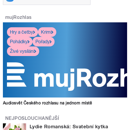
mujRozhlas
Hry a četby
Krimi
Pohádky
Pořady
Živé vysílání
Audiosvět Českého rozhlasu na jednom místě
NEJPOSLOUCHANĚJŠÍ
Lydie Romanská: Svatební kytka