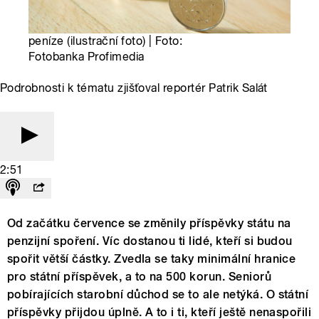
peníze (ilustrační foto) | Foto:
Fotobanka Profimedia
Podrobnosti k tématu zjišťoval reportér Patrik Salát
2:51
Od začátku července se změnily příspěvky státu na
penzijní spoření. Víc dostanou ti lidé, kteří si budou
spořit větší částky. Zvedla se taky minimální hranice
pro státní příspěvek, a to na 500 korun. Seniorů
pobírajících starobní důchod se to ale netýká. O státní
příspěvky přijdou úplně. A to i ti, kteří ještě nenaspořili