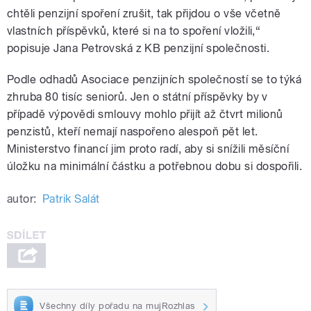
chtěli penzijní spoření zrušit, tak přijdou o vše včetně
vlastních příspěvků, které si na to spoření vložili,“
popisuje Jana Petrovská z KB penzijní společnosti.
Podle odhadů Asociace penzijních společností se to týká
zhruba 80 tisíc seniorů. Jen o státní příspěvky by v
případě výpovědi smlouvy mohlo přijít až čtvrt milionů
penzistů, kteří nemají naspořeno alespoň pět let.
Ministerstvo financí jim proto radí, aby si snížili měsíční
úložku na minimální částku a potřebnou dobu si dospořili.
autor:
Patrik Salát
Všechny díly pořadu na mujRozhlas