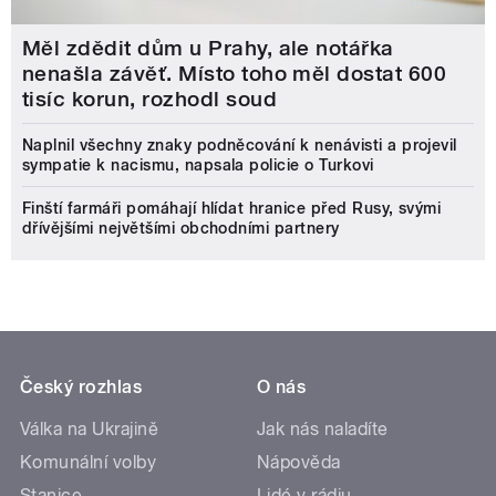
Měl zdědit dům u Prahy, ale notářka
nenašla závěť. Místo toho měl dostat 600
tisíc korun, rozhodl soud
Naplnil všechny znaky podněcování k nenávisti a projevil
sympatie k nacismu, napsala policie o Turkovi
Finští farmáři pomáhají hlídat hranice před Rusy, svými
dřívějšími největšími obchodními partnery
Český rozhlas
O nás
Válka na Ukrajině
Jak nás naladíte
Komunální volby
Nápověda
Stanice
Lidé v rádiu