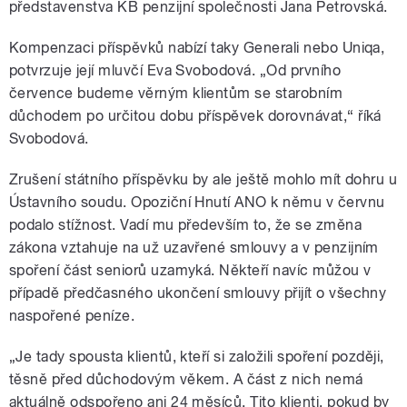
představenstva KB penzijní společnosti Jana Petrovská.
Kompenzaci příspěvků nabízí taky Generali nebo Uniqa,
potvrzuje její mluvčí Eva Svobodová. „Od prvního
července budeme věrným klientům se starobním
důchodem po určitou dobu příspěvek dorovnávat,“ říká
Svobodová.
Zrušení státního příspěvku by ale ještě mohlo mít dohru u
Ústavního soudu. Opoziční Hnutí ANO k němu v červnu
podalo stížnost. Vadí mu především to, že se změna
zákona vztahuje na už uzavřené smlouvy a v penzijním
spoření část seniorů uzamyká. Někteří navíc můžou v
případě předčasného ukončení smlouvy přijít o všechny
naspořené peníze.
„Je tady spousta klientů, kteří si založili spoření později,
těsně před důchodovým věkem. A část z nich nemá
aktuálně odspořeno ani 24 měsíců. Tito klienti, pokud by