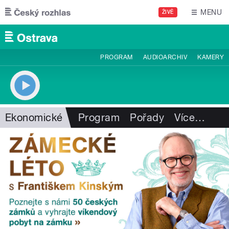
Přejít k hlavnímu obsahu
MENU
ŽIVĚ
PROGRAM
AUDIOARCHIV
KAMERY
Ekonomické
Program
Pořady
Více
…