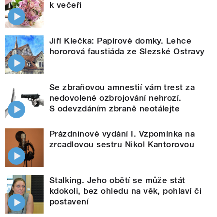
k večeři
Jiří Klečka: Papírové domky. Lehce
hororová faustiáda ze Slezské Ostravy
Se zbraňovou amnestií vám trest za
nedovolené ozbrojování nehrozí.
S odevzdáním zbraně neotálejte
Prázdninové vydání I. Vzpomínka na
zrcadlovou sestru Nikol Kantorovou
Stalking. Jeho obětí se může stát
kdokoli, bez ohledu na věk, pohlaví či
postavení