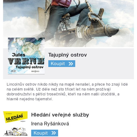
Tajuplný ostrov
Koupit
Lincolnův ostrov nikdo nikdy na mapě nenašel, a přece ho znají lidé
na celém světě. Už déle než sto třicet let na něm prožívají
dobrodružství s pěticí trosečníků, kteří na něm našli útočiště, a
hlavně nejedno tajemství.
Hledání veřejné služby
Irena Ryšánková
Koupit