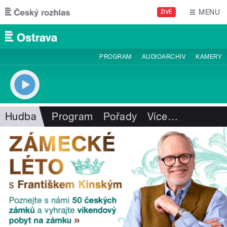
Přejít k hlavnímu obsahu
MENU
ŽIVĚ
PROGRAM
AUDIOARCHIV
KAMERY
Hudba
Program
Pořady
Více
…