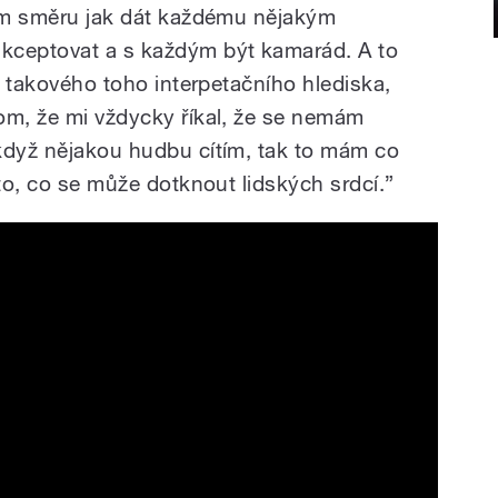
tom směru jak dát každému nějakým
kceptovat a s každým být kamarád. A to
ká takového toho interpetačního hlediska,
om, že mi vždycky říkal, že se nemám
když nějakou hudbu cítím, tak to mám co
 to, co se může dotknout lidských srdcí.”
ardáš Lizo Lizo