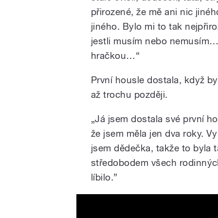
přirozené, že mě ani nic jiné
jiného. Bylo mi to tak nejpřiroz
jestli musím nebo nemusím… 
hračkou…“
První housle dostala, když byl
až trochu později.
„Já jsem dostala své první hou
že jsem měla jen dva roky. Vy
jsem dědečka, takže to byla 
středobodem všech rodinnýc
líbilo.”
Barbora Botošová & Frien