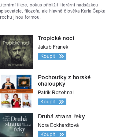
Literární fikce, pokus přiblížit literární nadsázkou
spisovatele, filozofa, ale hlavně člověka Karla Čapka
trochu jinou formou.
Tropické noci
Jakub Fránek
Koupit
Pochoutky z horské
chaloupky
Patrik Rozehnal
Koupit
Druhá strana řeky
Nora Eckhardtová
Koupit