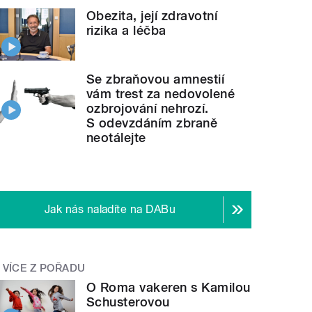
Obezita, její zdravotní
rizika a léčba
Se zbraňovou amnestií
vám trest za nedovolené
ozbrojování nehrozí.
S odevzdáním zbraně
neotálejte
Jak nás naladíte na DABu
VÍCE Z POŘADU
O Roma vakeren s Kamilou
Schusterovou