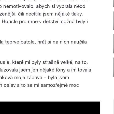
ho nemotivovalo, abych si vybrala něco
enější, čili necítila jsem nějaké tlaky,
Housle pro mne v dětství možná byly i
a teprve batole, hrát si na nich naučila
sle, které mi byly strašně velké, na to,
luzovala jsem jen nějaké tóny a imitovala
taková moje zábava – byla jsem
h oslav a to se mi samozřejmě moc
ds - Romano Bašavel