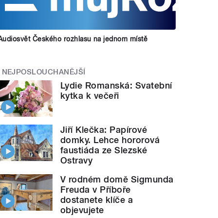
Audiosvět Českého rozhlasu na jednom místě
NEJPOSLOUCHANĚJŠÍ
Lydie Romanská: Svatební
kytka k večeři
Jiří Klečka: Papírové
domky. Lehce hororová
faustiáda ze Slezské
Ostravy
V rodném domě Sigmunda
Freuda v Příboře
dostanete klíče a
objevujete