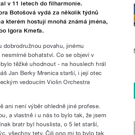
al v 11 letech do filharmonie.
ora Botošová vydá za několik týdnů
na kterém hostují mnohá známá jména,
bo Igora Kmeťa.
u dobrodružnou povahu, jinému
 nesmírné bohatství. Co se objeví v
bylo těžké uhodnout - na houslech hrál
áš Jan Berky Mrenica starší, i její otec
ěleckým vedoucím Violin Orchestra
 ani není výběr ohledně jiné profese.
u, a vlastně i u nás to bylo tak, že jsem
ak bratr byl houslista, o 5 let starší,
rýc, všechny tety. Čili ono mi to bylo tak