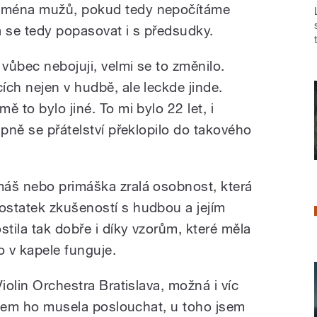
jména mužů, pokud tedy nepočítáme
 se tedy popasovat i s předsudky.
 vůbec nebojuji, velmi se to změnilo.
ch nejen v hudbě, ale leckde jinde.
 to bylo jiné. To mi bylo 22 let, i
upně se přátelství překlopilo do takového
máš nebo primáška zralá osobnost, která
ostatek zkušeností s hudbou a jejím
stila tak dobře i díky vzorům, které měla
to v kapele funguje.
iolin Orchestra Bratislava, možná i víc
 jsem ho musela poslouchat, u toho jsem