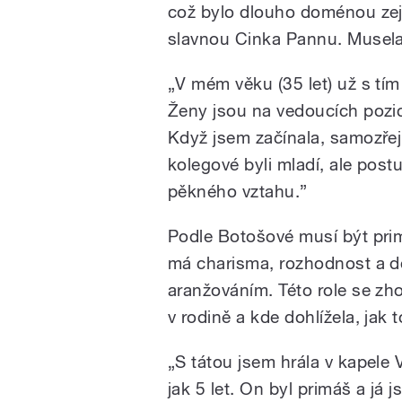
což bylo dlouho doménou ze
slavnou Cinka Pannu. Musela
„V mém věku (35 let) už s tím
Ženy jsou na vedoucích pozicí
Když jsem začínala, samozřejmě
kolegové byli mladí, ale post
pěkného vztahu.”
Podle Botošové musí být pri
má charisma, rozhodnost a d
aranžováním. Této role se zho
v rodině a kde dohlížela, jak 
„S tátou jsem hrála v kapele V
jak 5 let. On byl primáš a já