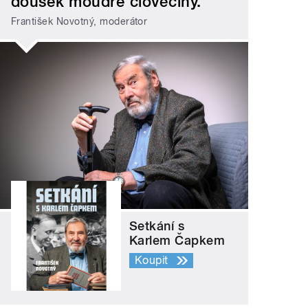
doušek moudré člověčiny.
František Novotný, moderátor
Setkání s
Karlem Čapkem
Koupit