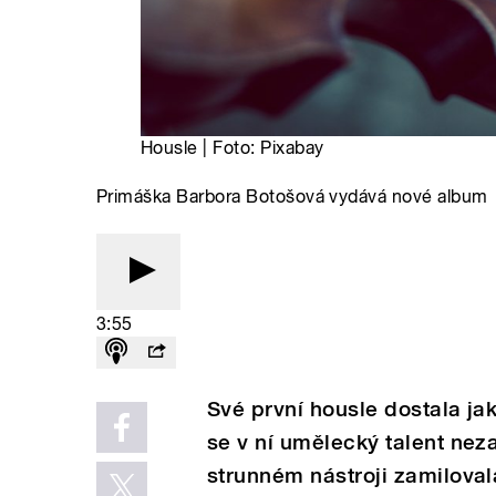
Housle | Foto: Pixabay
Primáška Barbora Botošová vydává nové album
3:55
Své první housle dostala jak
se v ní umělecký talent nez
strunném nástroji zamilovala