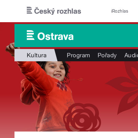
Přejít k hlavnímu obsahu
iRozhlas
Kultura
Program
Pořady
Audi