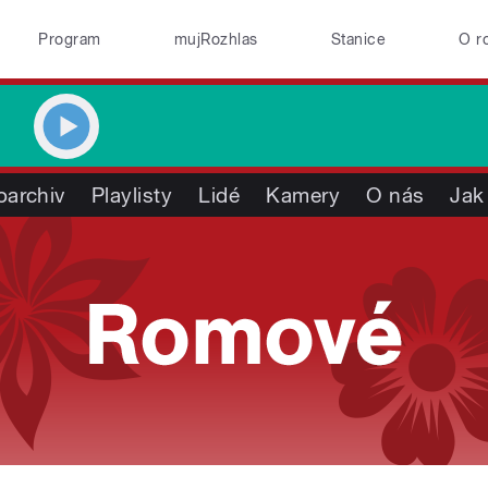
Program
mujRozhlas
Stanice
O r
oarchiv
Playlisty
Lidé
Kamery
O nás
Jak