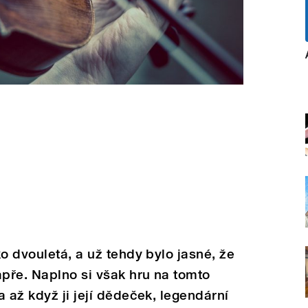
o dvouletá, a už tehdy bylo jasné, že
apře. Naplno si však hru na tomto
 až když ji její dědeček, legendární