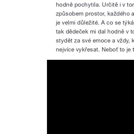
hodně pochytila. Určitě i v 
způsobem prostor, každého a
je velmi důležité. A co se tý
tak dědeček mi dal hodně v t
stydět za své emoce a vždy, 
nejvíce vykřesat. Neboť to je
Barbora Botošová Band - Č