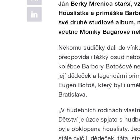
Ján Berky Mrenica starší, vz
Houslistka a primáška Barb
své druhé studiové album, 
včetně Moniky Bagárové ne
Někomu sudičky dali do vínk
předpovídali těžký osud nebo
kolébce Barbory Botošové ne
její dědeček a legendární prim
Eugen Botoš, který byl i um
Bratislava.
„V hudebních rodinách vlastně
Dětství je úzce spjato s hudbo
byla obklopena houslisty. Jedn
stále cvičil, dědeček, táta, st