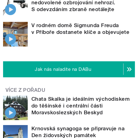
nedovolené ozbrojování nehrozí.
S odevzdáním zbraně neotálejte
V rodném domě Sigmunda Freuda
v Příboře dostanete klíče a objevujete
Jak nás naladíte na DABu
VÍCE Z POŘADU
Chata Skalka je ideálním východiskem
do těšínské i centrální části
Moravskoslezských Beskyd
Krnovská synagoga se připravuje na
Den židovských památek