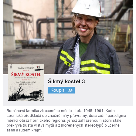
Šikmý kostel 3
Koupit
Románová kronika ztraceného města - léta 1945–1961. Karin
Lednická předkládá do značné míry převratný, dosavadní paradigma
měnící obraz hornického regionu, jehož zahlazenou historii stále
překrývá tlustá vrstva mýtů a zakořeněných stereotypů o „černé
zemi a rudém kraji“.