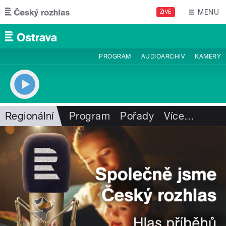
Přejít k hlavnímu obsahu
MENU
ŽIVĚ
PROGRAM
AUDIOARCHIV
KAMERY
Regionální
Program
Pořady
Více
…