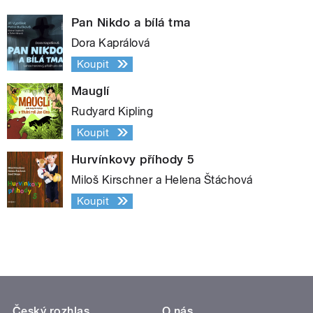
Pan Nikdo a bílá tma
Dora Kaprálová
Koupit
Mauglí
Rudyard Kipling
Koupit
Hurvínkovy příhody 5
Miloš Kirschner a Helena Štáchová
Koupit
Český rozhlas
O nás