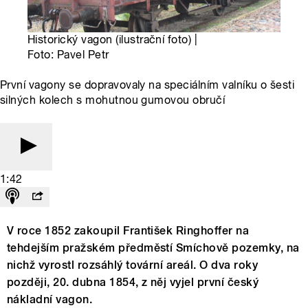
Historický vagon (ilustrační foto) |
Foto: Pavel Petr
První vagony se dopravovaly na speciálním valníku o šesti
silných kolech s mohutnou gumovou obručí
1:42
V roce 1852 zakoupil František Ringhoffer na
tehdejším pražském předměstí Smíchově pozemky, na
nichž vyrostl rozsáhlý tovární areál. O dva roky
později, 20. dubna 1854, z něj vyjel první český
nákladní vagon.