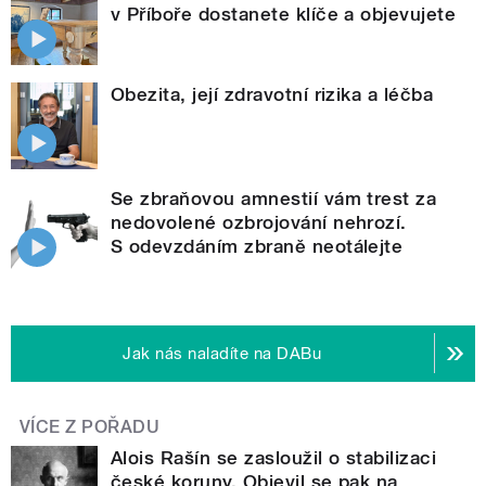
v Příboře dostanete klíče a objevujete
Obezita, její zdravotní rizika a léčba
Se zbraňovou amnestií vám trest za
nedovolené ozbrojování nehrozí.
S odevzdáním zbraně neotálejte
Jak nás naladíte na DABu
VÍCE Z POŘADU
Alois Rašín se zasloužil o stabilizaci
české koruny. Objevil se pak na