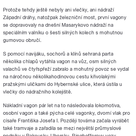
Protože tehdy ještě nebyly ani vlečky, ani nádraží
Západní dráhy, natožpak železniční most, první vagony
se dopravovaly na dnešní Masarykovo nádraží na
speciálním valníku o šesti silných kolech s mohutnou
gumovou obručí.
S pomocí navijáku, sochorů a klínů sehraná parta
několika chlapů vytáhla vagon na vůz, osm silných
valachů ve čtyřspřeží zabralo a mohutný povoz se vydal
na náročnou několikahodinovou cestu křivolakými
pražskými uličkami do Hybernské ulice, která ústila u
vlečky do nádražního kolejiště.
Nákladní vagon pár let na to následovala lokomotiva,
osobní vagon a také pýcha celé vagonky, dvorní vlak pro
císaře Františka Josefa I. Později továrna začala vyrábět
také tramvaje a zařadila se mezi největší průmyslové
podniky v Rakousku-Uhersku. Ringhofferovy vozy