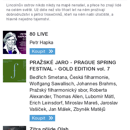
Lincolnův ostrov nikdo nikdy na mapě nenašel, a přece ho znají lidé
na celém světě. Už déle než sto třicet let na něm prožívají
dobrodružství s pěticí trosečníků, kteří na něm našli útočiště, a
hlavně nejedno tajemství.
80 LIVE
Petr Hapka
Koupit
PRAŽSKÉ JARO - PRAGUE SPRING
FESTIVAL - GOLD EDITION vol. 7
Bedřich Smetana, Česká filharmonie,
Wolfgang Sawallisch, Johannes Brahms,
Pražský filharmonický sbor, Roberta
Alexander, Thomas Allen, Lubomír Mátl,
Erich Leinsdorf, Miroslav Mareš, Jaroslav
Vašíček, Jan Málek, Zbyněk Matějů
Koupit
Zítra přijde Olah