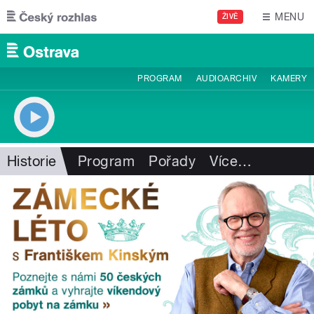
Přejít k hlavnímu obsahu
MENU
ŽIVĚ
PROGRAM
AUDIOARCHIV
KAMERY
Historie
Program
Pořady
Více
…