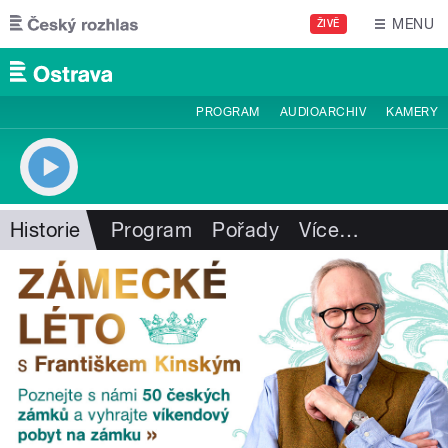
Přejít k hlavnímu obsahu
MENU
ŽIVĚ
PROGRAM
AUDIOARCHIV
KAMERY
Historie
Program
Pořady
Více
…