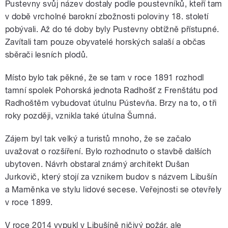
Pustevny svůj název dostaly podle poustevníků, kteří tam
v době vrcholné barokní zbožnosti poloviny 18. století
pobývali. Až do té doby byly Pustevny obtížně přístupné.
Zavítali tam pouze obyvatelé horských salaší a občas
sběrači lesních plodů.
Místo bylo tak pěkné, že se tam v roce 1891 rozhodl
tamní spolek Pohorská jednota Radhošť z Frenštátu pod
Radhoštěm vybudovat útulnu Pústevňa. Brzy na to, o tři
roky později, vznikla také útulna Šumná.
Zájem byl tak velký a turistů mnoho, že se začalo
uvažovat o rozšíření. Bylo rozhodnuto o stavbě dalších
ubytoven. Návrh obstaral známý architekt Dušan
Jurkovič, který stojí za vznikem budov s názvem Libušín
a Maměnka ve stylu lidové secese. Veřejnosti se otevřely
v roce 1899.
V roce 2014 vypukl v Libušíně ničivý požár, ale