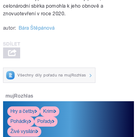
celonárodní sbírka pomohla k jeho obnově a
znovuotevření v roce 2020.
autor:
Bára Štěpánová
Všechny díly pořadu na mujRozhlas
mujRozhlas
Hry a četby
Krimi
Pohádky
Pořady
Živé vysílání