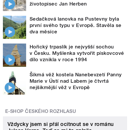
životopisec Jan Herben
Sedačková lanovka na Pustevny byla
první svého typu v Evropě. Stavěla se
dva měsíce
Hořický trpaslík je nejvyšší sochou
v Česku. Myšlenka vytvořit pískovcové
dílo vznikla v roce 1994
Šikmá věž kostela Nanebevzetí Panny
Marie v Ústí nad Labem je čtvrtá
nejšikmější věž v Evropě
E-SHOP ČESKÉHO ROZHLASU
Vždycky jsem si přál ocitnout se v románu