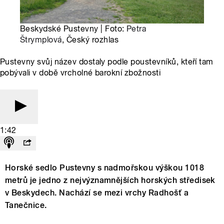
Beskydské Pustevny | Foto:
Petra
Štrymplová
, Český rozhlas
Pustevny svůj název dostaly podle poustevníků, kteří tam
pobývali v době vrcholné barokní zbožnosti
1:42
Horské sedlo Pustevny s nadmořskou výškou 1018
metrů je jedno z nejvýznamnějších horských středisek
v Beskydech. Nachází se mezi vrchy Radhošť a
Tanečnice.