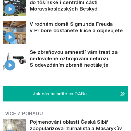
do těšínské i centrální části
Moravskoslezských Beskyd
V rodném domě Sigmunda Freuda
v Příboře dostanete klíče a objevujete
Se zbraňovou amnestií vám trest za
nedovolené ozbrojování nehrozí.
S odevzdáním zbraně neotálejte
Jak nás naladíte na DABu
VÍCE Z POŘADU
Pojmenování oblasti Česká Sibiř
zpopularizoval žurnalista a Masarykův