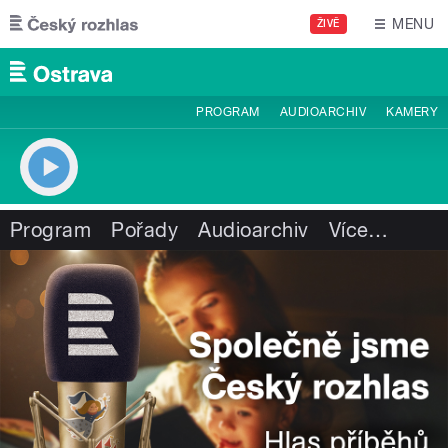
Přejít k hlavnímu obsahu
MENU
ŽIVĚ
PROGRAM
AUDIOARCHIV
KAMERY
Program
Pořady
Audioarchiv
Více
…