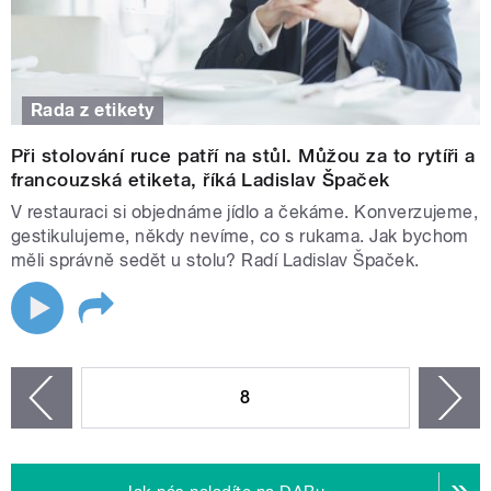
Rada z etikety
Při stolování ruce patří na stůl. Můžou za to rytíři a
francouzská etiketa, říká Ladislav Špaček
V restauraci si objednáme jídlo a čekáme. Konverzujeme,
gestikulujeme, někdy nevíme, co s rukama. Jak bychom
měli správně sedět u stolu? Radí Ladislav Špaček.
STRÁNKY
8
n
zí