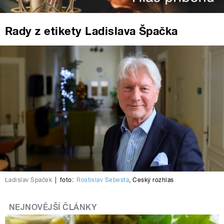
Rady z etikety Ladislava Špačka
Ladislav Špaček
|
foto:
Rostislav Šebesta
,
Český rozhlas
NEJNOVĚJŠÍ ČLÁNKY