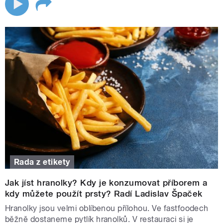
Rada z etikety
Jak jíst hranolky? Kdy je konzumovat příborem a
kdy můžete použít prsty? Radí Ladislav Špaček
Hranolky jsou velmi oblíbenou přílohou. Ve fastfoodech
běžně dostaneme pytlík hranolků. V restauraci si je