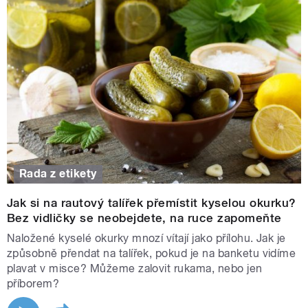
Rada z etikety
Jak si na rautový talířek přemístit kyselou okurku?
Bez vidličky se neobejdete, na ruce zapomeňte
Naložené kyselé okurky mnozí vítají jako přílohu. Jak je
způsobně přendat na talířek, pokud je na banketu vidíme
plavat v misce? Můžeme zalovit rukama, nebo jen
příborem?