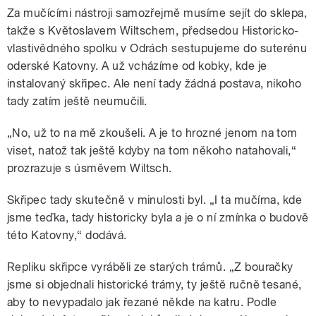
Za mučícími nástroji samozřejmě musíme sejít do sklepa,
takže s Květoslavem Wiltschem, předsedou Historicko-
vlastivědného spolku v Odrách sestupujeme do suterénu
oderské Katovny. A už vcházíme od kobky, kde je
instalovaný skřipec. Ale není tady žádná postava, nikoho
tady zatím ještě neumučili.
„No, už to na mě zkoušeli. A je to hrozné jenom na tom
viset, natož tak ještě kdyby na tom někoho natahovali,“
prozrazuje s úsměvem Wiltsch.
Skřipec tady skutečně v minulosti byl. „I ta mučírna, kde
jsme teďka, tady historicky byla a je o ní zmínka o budově
této Katovny,“ dodává.
Repliku skřipce vyráběli ze starých trámů. „Z bouračky
jsme si objednali historické trámy, ty ještě ručně tesané,
aby to nevypadalo jak řezané někde na katru. Podle