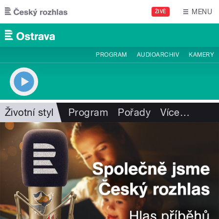
Přejít k hlavnímu obsahu
MENU
ŽIVĚ
PROGRAM
AUDIOARCHIV
KAMERY
Životní styl
Program
Pořady
Více
…