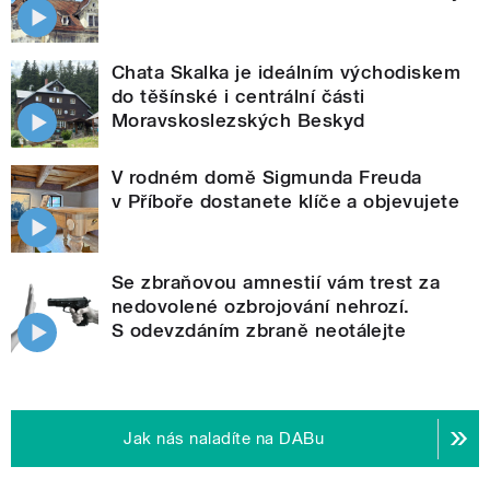
Chata Skalka je ideálním východiskem
do těšínské i centrální části
Moravskoslezských Beskyd
V rodném domě Sigmunda Freuda
v Příboře dostanete klíče a objevujete
Se zbraňovou amnestií vám trest za
nedovolené ozbrojování nehrozí.
S odevzdáním zbraně neotálejte
Jak nás naladíte na DABu