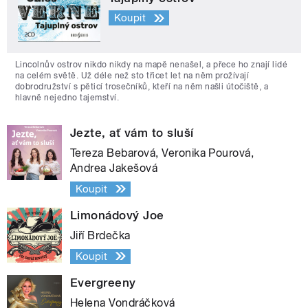
Koupit
Lincolnův ostrov nikdo nikdy na mapě nenašel, a přece ho znají lidé
na celém světě. Už déle než sto třicet let na něm prožívají
dobrodružství s pěticí trosečníků, kteří na něm našli útočiště, a
hlavně nejedno tajemství.
Jezte, ať vám to sluší
Tereza Bebarová, Veronika Pourová,
Andrea Jakešová
Koupit
Limonádový Joe
Jiří Brdečka
Koupit
Evergreeny
Helena Vondráčková