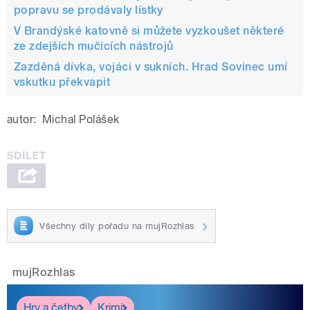
popravu se prodávaly lístky
V Brandýské katovně si můžete vyzkoušet některé
ze zdejších mučicích nástrojů
Zazděná dívka, vojáci v sukních. Hrad Sovinec umí
vskutku překvapit
autor:
Michal Polášek
Všechny díly pořadu na mujRozhlas
mujRozhlas
Hry a četby
Krimi