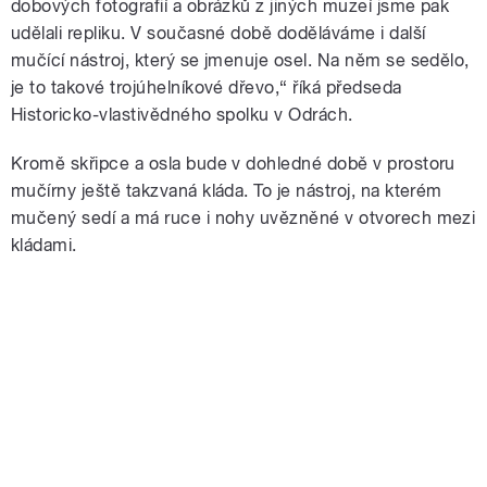
dobových fotografií a obrázků z jiných muzeí jsme pak
udělali repliku. V současné době doděláváme i další
mučící nástroj, který se jmenuje osel. Na něm se sedělo,
je to takové trojúhelníkové dřevo,“ říká předseda
Historicko-vlastivědného spolku v Odrách.
Kromě skřipce a osla bude v dohledné době v prostoru
mučírny ještě takzvaná kláda. To je nástroj, na kterém
mučený sedí a má ruce i nohy uvězněné v otvorech mezi
kládami.