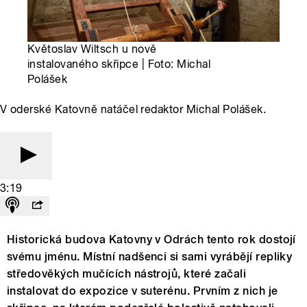
Květoslav Wiltsch u nově
instalovaného skřipce | Foto: Michal
Polášek
V oderské Katovně natáčel redaktor Michal Polášek.
3:19
Historická budova Katovny v Odrách tento rok dostojí
svému jménu. Místní nadšenci si sami vyrábějí repliky
středověkých mučících nástrojů, které začali
instalovat do expozice v suterénu. Prvním z nich je