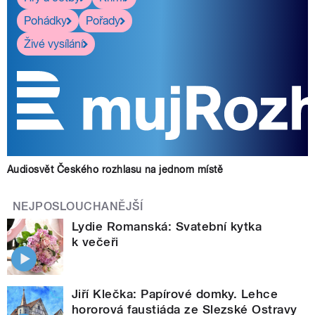
Pohádky
Pořady
Živé vysílání
Audiosvět Českého rozhlasu na jednom místě
NEJPOSLOUCHANĚJŠÍ
Lydie Romanská: Svatební kytka
k večeři
Jiří Klečka: Papírové domky. Lehce
hororová faustiáda ze Slezské Ostravy