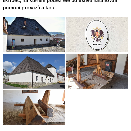
skřipec, na kterém podezřelé bolestivě natahovali
pomocí provazů a kola.