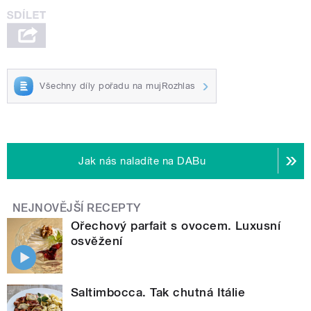
Všechny díly pořadu na mujRozhlas
Jak nás naladíte na DABu
NEJNOVĚJŠÍ RECEPTY
Ořechový parfait s ovocem. Luxusní
osvěžení
Saltimbocca. Tak chutná Itálie