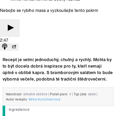
Nebojte se rybího masa a vyzkoušejte tento pokrm
2:47
Recept je velmi jednoduchý, chutný a rychlý. Mohla by
to být docela dobrá inspirace pro ty, kteří nemají
úplně v oblibě kapra. S bramborovým salátem to bude
výborná večeře, podobná té tradiční štědrovečerní.
Náročnost
středně obtížné
|
Počet porcí
4
|
Typ jídla
oběd
|
Autor receptu
Mirka Kuntzmannová
Ingredience