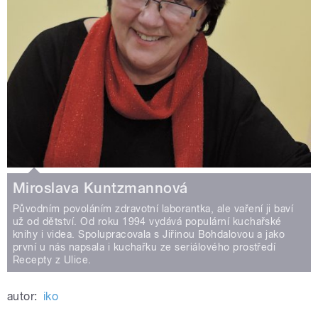
Miroslava Kuntzmannová
Původním povoláním zdravotní laborantka, ale vaření ji baví
už od dětství. Od roku 1994 vydává populární kuchařské
knihy i videa. Spolupracovala s Jiřinou Bohdalovou a jako
první u nás napsala i kuchařku ze seriálového prostředí
Recepty z Ulice.
autor:
iko