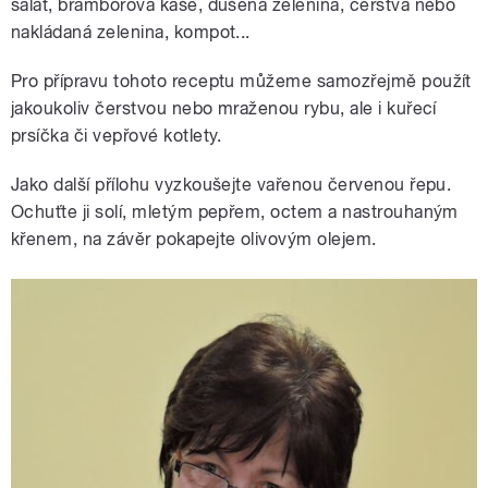
salát, bramborová kaše, dušená zelenina, čerstvá nebo
nakládaná zelenina, kompot...
Pro přípravu tohoto receptu můžeme samozřejmě použít
jakoukoliv čerstvou nebo mraženou rybu, ale i kuřecí
prsíčka či vepřové kotlety.
Jako další přílohu vyzkoušejte vařenou červenou řepu.
Ochuťte ji solí, mletým pepřem, octem a nastrouhaným
křenem, na závěr pokapejte olivovým olejem.