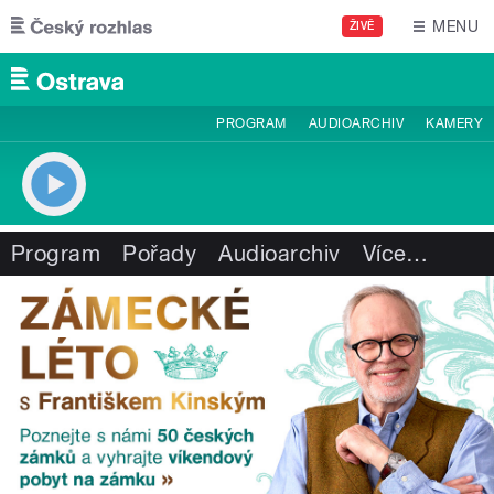
Přejít k hlavnímu obsahu
MENU
ŽIVĚ
PROGRAM
AUDIOARCHIV
KAMERY
Program
Pořady
Audioarchiv
Více
…