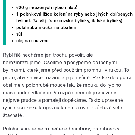
600 g mražených rybích filetů
1 polévková lžíce koření na ryby nebo jiných oblíbených
bylinek (šalvěj, franzouzské bylinky, italské bylinky)
polohrubá mouka na obalení
sůl
olej na smažení
Rybí filé necháme jen trochu povolit, ale
nerozmrazujeme. Osolíme a posypeme oblíbenými
bylinkami, které jsme před použitím promnuli v rukou. To
proto, aby se více rozvinula jejich vůně. Pak každou porci
obalíme v polohrubé mouce tak, že mouku do rybího
masa hodně vtlačíme. V rozpáleném oleji smažíme
nejprve prudce a pomaleji dopékáme. Takto upravené
rybí maso získá křupavou krustu a uvnitř zůstává velmi
šťavnaté.
Příloha: vařené nebo pečené brambory, bramborový