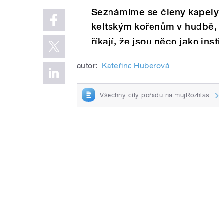
Seznámíme se členy kapely 
keltským kořenům v hudbě, a
říkají, že jsou něco jako ins
autor:
Kateřina Huberová
Všechny díly pořadu na mujRozhlas