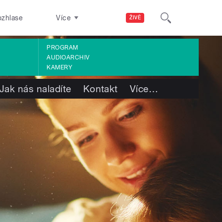
ozhlase
Více
ŽIVĚ
PROGRAM
AUDIOARCHIV
KAMERY
Jak nás naladíte
Kontakt
Více
…