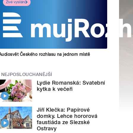
Živé vysílání
Audiosvět Českého rozhlasu na jednom místě
NEJPOSLOUCHANĚJŠÍ
Lydie Romanská: Svatební
kytka k večeři
Jiří Klečka: Papírové
domky. Lehce hororová
faustiáda ze Slezské
Ostravy