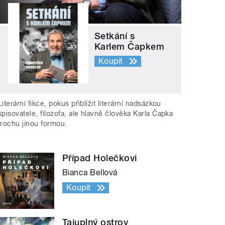
Setkání s
Karlem Čapkem
Koupit
Literární fikce, pokus přiblížit literární nadsázkou
spisovatele, filozofa, ale hlavně člověka Karla Čapka
trochu jinou formou.
Případ Holečkovi
Bianca Bellová
Koupit
Tajuplný ostrov