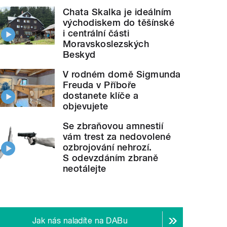
Chata Skalka je ideálním
východiskem do těšínské
i centrální části
Moravskoslezských
Beskyd
V rodném domě Sigmunda
Freuda v Příboře
dostanete klíče a
objevujete
Se zbraňovou amnestií
vám trest za nedovolené
ozbrojování nehrozí.
S odevzdáním zbraně
neotálejte
Jak nás naladíte na DABu