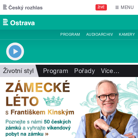
Přejít k hlavnímu obsahu
MENU
ŽIVĚ
PROGRAM
AUDIOARCHIV
KAMERY
Životní styl
Program
Pořady
Více
…