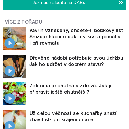
Jak nás naladíte na DABu
VÍCE Z POŘADU
Vavřín vznešený, chcete-li bobkový list.
Snižuje hladinu cukru v krvi a pomáhá
i při revmatu
Dřevěné nádobí potřebuje svou údržbu.
Jak ho udržet v dobrém stavu?
Zelenina je chutná a zdravá. Jak ji
připravit ještě chutnější?
Už celou věčnost se kuchařky snaží
zbavit slz při krájení cibule