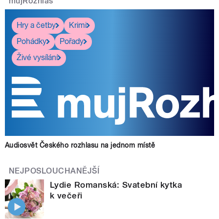
mujRozhlas
Hry a četby
Krimi
Pohádky
Pořady
Živé vysílání
Audiosvět Českého rozhlasu na jednom místě
NEJPOSLOUCHANĚJŠÍ
Lydie Romanská: Svatební kytka
k večeři