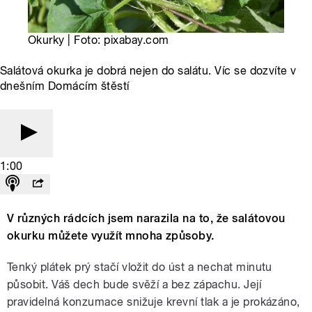
Okurky | Foto: pixabay.com
Salátová okurka je dobrá nejen do salátu. Víc se dozvíte v
dnešním Domácím štěstí
1:00
V různých rádcích jsem narazila na to, že salátovou
okurku můžete využít mnoha způsoby.
Tenký plátek prý stačí vložit do úst a nechat minutu
působit. Váš dech bude svěží a bez zápachu. Její
pravidelná konzumace snižuje krevní tlak a je prokázáno,