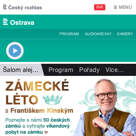
Přejít k hlavnímu obsahu
MENU
ŽIVĚ
PROGRAM
AUDIOARCHIV
KAMERY
Šalom alejchem
Program
Pořady
Více
…