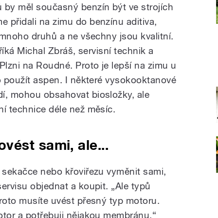
by měl současný benzín být ve strojích
 přidali na zimu do benzínu aditiva,
e mnoho druhů a ne všechny jsou kvalitní.
 říká Michal Zbráš, servisní technik a
Plzni na Roudné. Proto je lepší na zimu u
bo použít aspen. I některé vysokooktanové
í, mohou obsahovat biosložky, ale
ní technice déle než měsíc.
ést sami, ale...
v sekačce nebo křoviřezu vyměnit sami,
ervisu objednat a koupit. „Ale typů
proto musíte uvést přesný typ motoru.
otor a potřebuji nějakou membránu,“