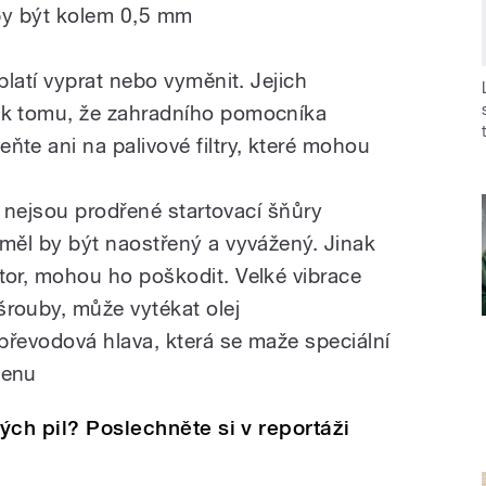
 by být kolem 0,5 mm
yplatí vyprat nebo vyměnit. Jejich
 k tomu, že zahradního pomocníka
ňte ani na palivové filtry, které mohou
li nejsou prodřené startovací šňůry
 měl by být naostřený a vyvážený. Jinak
tor, mohou ho poškodit. Velké vibrace
rouby, může vytékat olej
 převodová hlava, která se maže speciální
bdenu
ých pil? Poslechněte si v reportáži