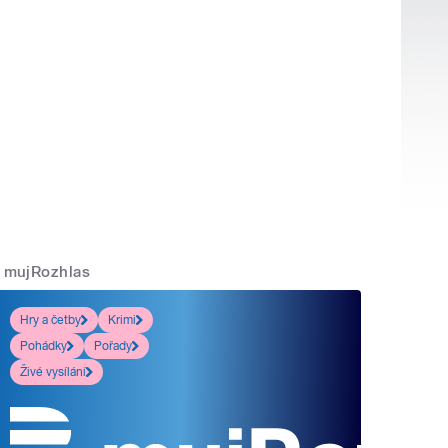
mujRozhlas
Hry a četby
Krimi
Pohádky
Pořady
Živé vysílání