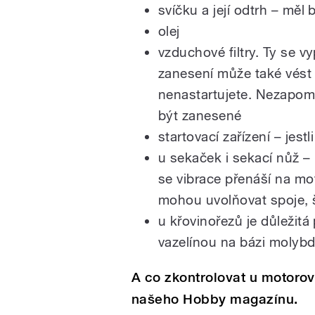
svíčku a její odtrh – měl
olej
vzduchové filtry. Ty se v
zanesení může také vést
nenastartujete. Nezapome
být zanesené
startovací zařízení – jest
u sekaček i sekací nůž –
se vibrace přenáší na mo
mohou uvolňovat spoje, š
u křovinořezů je důležitá
vazelínou na bázi moly
A co zkontrolovat u motorov
našeho Hobby magazínu.