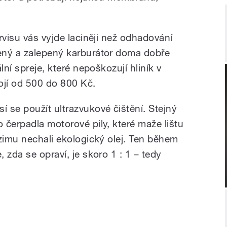
rvisu vás vyjde laciněji než odhadování
ený a zalepený karburátor doma dobře
lní spreje, které nepoškozují hliník v
tojí od 500 do 800 Kč.
 se použít ultrazvukové čištění. Stejný
 čerpadla motorové pily, které maže lištu
 zimu nechali ekologický olej. Ten během
 zda se opraví, je skoro 1 : 1 – tedy