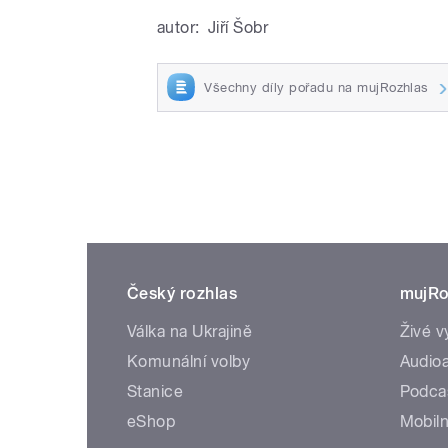
autor:
Jiří Šobr
Všechny díly pořadu na mujRozhlas
Český rozhlas
mujRo
Válka na Ukrajině
Živé v
Komunální volby
Audioa
Stanice
Podca
eShop
Mobiln