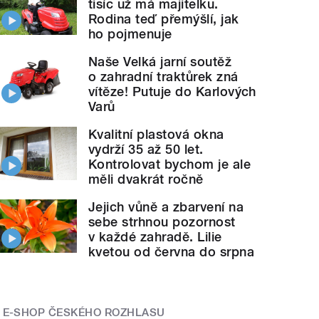
tisíc už má majitelku.
Rodina teď přemýšlí, jak
ho pojmenuje
Naše Velká jarní soutěž
o zahradní traktůrek zná
vítěze! Putuje do Karlových
Varů
Kvalitní plastová okna
vydrží 35 až 50 let.
Kontrolovat bychom je ale
měli dvakrát ročně
Jejich vůně a zbarvení na
sebe strhnou pozornost
v každé zahradě. Lilie
kvetou od června do srpna
E-SHOP ČESKÉHO ROZHLASU