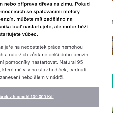
em nebo příprava dřeva na zimu. Pokud
pomocnících se spalovacími motory
benzín, můžete mít zaděláno na
íka buď nastartujete, ale motor běží
tartujete vůbec.
 na jaře na nedostatek práce nemohou
ch a nádržích zůstane delší dobu benzín
ní pomocníky nastartovat. Natural 95
která má vliv na stav hadiček, tvrdnutí
 zanesení nebo šlem v nádrži.
ktůrek v hodnotě 100 000 Kč!