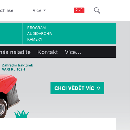
ozhlase
Více
ŽIVĚ
PROGRAM
AUDIOARCHIV
KAMERY
nás naladíte
Kontakt
Více
…