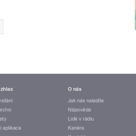
zhlas
O nás
ysílání
Jak nás naladíte
rchiv
Nápověda
sty
Lidé v rádiu
í aplikace
Kariéra