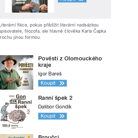
Literární fikce, pokus přiblížit literární nadsázkou
spisovatele, filozofa, ale hlavně člověka Karla Čapka
trochu jinou formou.
Pověsti z Olomouckého
kraje
Igor Bareš
Koupit
Ranní špek 2
Dalibor Gondík
Koupit
Broučci