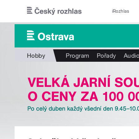
Přejít k hlavnímu obsahu
iRozhlas
Hobby
Program
Pořady
Audio