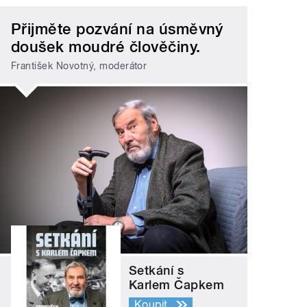
Přijměte pozvání na úsměvný
doušek moudré člověčiny.
František Novotný, moderátor
Setkání s
Karlem Čapkem
Koupit