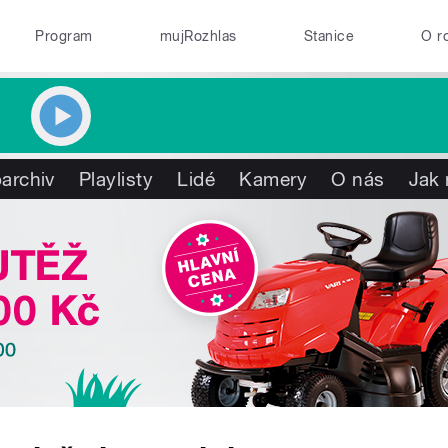
Program
mujRozhlas
Stanice
O r
archiv
Playlisty
Lidé
Kamery
O nás
Jak 