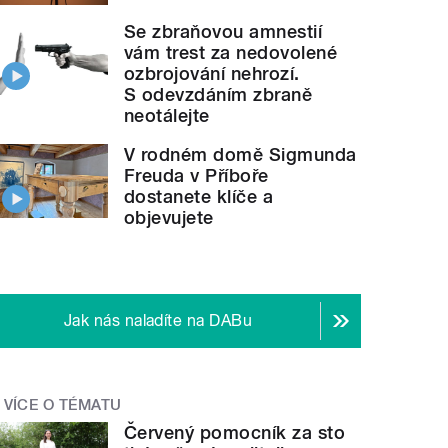
Se zbraňovou amnestií
vám trest za nedovolené
ozbrojování nehrozí.
S odevzdáním zbraně
neotálejte
V rodném domě Sigmunda
Freuda v Příboře
dostanete klíče a
objevujete
Jak nás naladíte na DABu
VÍCE O TÉMATU
Červený pomocník za sto