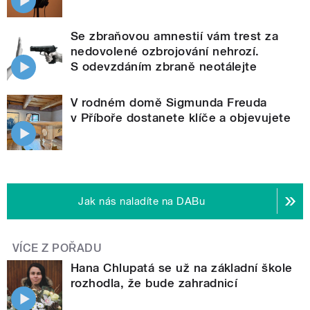
Se zbraňovou amnestií vám trest za
nedovolené ozbrojování nehrozí.
S odevzdáním zbraně neotálejte
V rodném domě Sigmunda Freuda
v Příboře dostanete klíče a objevujete
Jak nás naladíte na DABu
VÍCE Z POŘADU
Hana Chlupatá se už na základní škole
rozhodla, že bude zahradnicí