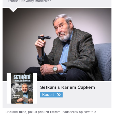
František Novotný, moderátor
Setkání s Karlem Čapkem
Koupit
Literární fikce, pokus přiblížit literární nadsázkou spisovatele,