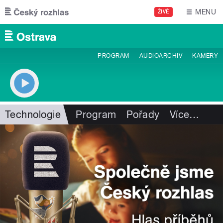
Přejít k hlavnímu obsahu
MENU
ŽIVĚ
PROGRAM
AUDIOARCHIV
KAMERY
Technologie
Program
Pořady
Více
…