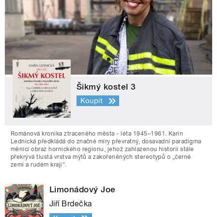
Šikmý kostel 3
Koupit
Románová kronika ztraceného města - léta 1945–1961. Karin
Lednická předkládá do značné míry převratný, dosavadní paradigma
měnící obraz hornického regionu, jehož zahlazenou historii stále
překrývá tlustá vrstva mýtů a zakořeněných stereotypů o „černé
zemi a rudém kraji“.
Limonádový Joe
Jiří Brdečka