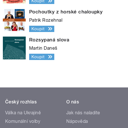
Koupit
Pochoutky z horské chaloupky
Patrik Rozehnal
Koupit
Rozsypaná slova
Martin Daneš
Koupit
Český rozhlas
O nás
Válka na Ukrajině
Jak nás naladíte
Komunální volby
Nápověda