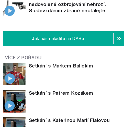
nedovolené ozbrojování nehrozí.
S odevzdáním zbraně neotálejte
Jak nás naladíte na DABu
VÍCE Z POŘADU
Setkání s Markem Balickim
Setkání s Petrem Kozákem
Setkání s Kateřinou Marií Fialovou