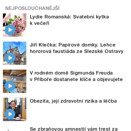
NEJPOSLOUCHANĚJŠÍ
Lydie Romanská: Svatební kytka
k večeři
Jiří Klečka: Papírové domky. Lehce
hororová faustiáda ze Slezské Ostravy
V rodném domě Sigmunda Freuda
v Příboře dostanete klíče a objevujete
Obezita, její zdravotní rizika a léčba
Se zbraňovou amnestií vám trest za