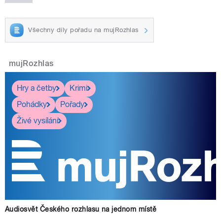
Všechny díly pořadu na mujRozhlas
mujRozhlas
Hry a četby
Krimi
Pohádky
Pořady
Živé vysílání
Audiosvět Českého rozhlasu na jednom místě