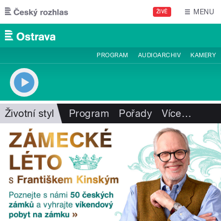
Přejít k hlavnímu obsahu
MENU
ŽIVĚ
PROGRAM
AUDIOARCHIV
KAMERY
Životní styl
Program
Pořady
Více
…