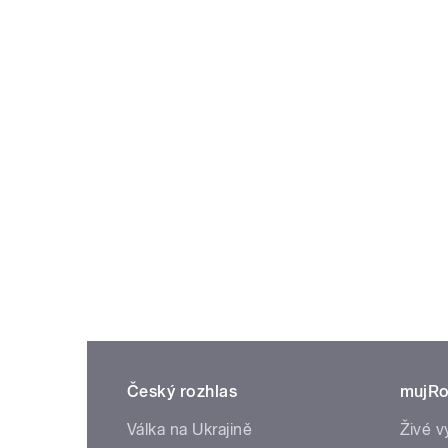
Český rozhlas
mujRo
Válka na Ukrajině
Živé v