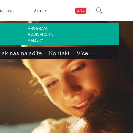
ozhlase
Více
ŽIVĚ
PROGRAM
AUDIOARCHIV
KAMERY
Jak nás naladíte
Kontakt
Více
…