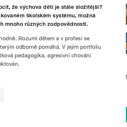
t, že výchova dětí je stále složitější?
likovaném školském systému, možná
h mnoho různých zodpovědností.
hodně. Rozumí dětem a v profesi se
terým odborně pomáhá. V jejím portfoliu
tková pedagogika, agresivní chování
ektován.