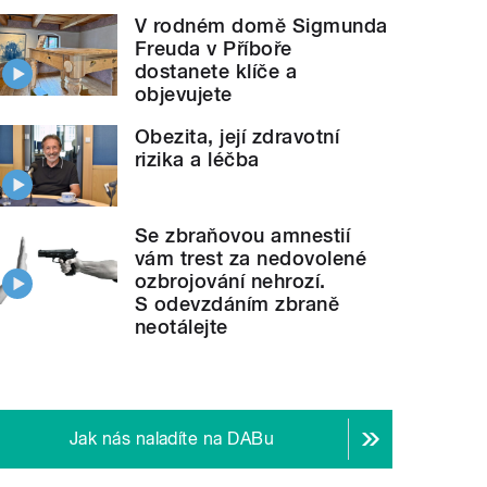
V rodném domě Sigmunda
Freuda v Příboře
dostanete klíče a
objevujete
Obezita, její zdravotní
rizika a léčba
Se zbraňovou amnestií
vám trest za nedovolené
ozbrojování nehrozí.
S odevzdáním zbraně
neotálejte
Jak nás naladíte na DABu