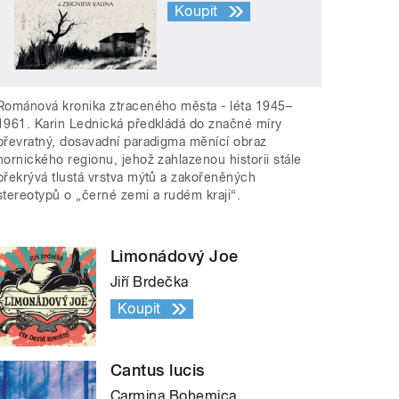
Koupit
Románová kronika ztraceného města - léta 1945–
1961. Karin Lednická předkládá do značné míry
převratný, dosavadní paradigma měnící obraz
hornického regionu, jehož zahlazenou historii stále
překrývá tlustá vrstva mýtů a zakořeněných
stereotypů o „černé zemi a rudém kraji“.
Limonádový Joe
Jiří Brdečka
Koupit
Cantus lucis
Carmina Bohemica