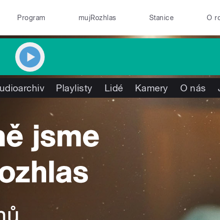
Program
mujRozhlas
Stanice
O r
udioarchiv
Playlisty
Lidé
Kamery
O nás