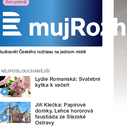
Živé vysílání
Audiosvět Českého rozhlasu na jednom místě
NEJPOSLOUCHANĚJŠÍ
Lydie Romanská: Svatební
kytka k večeři
Jiří Klečka: Papírové
domky. Lehce hororová
faustiáda ze Slezské
Ostravy