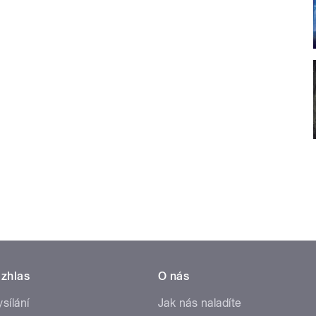
zhlas
O nás
ysílání
Jak nás naladíte