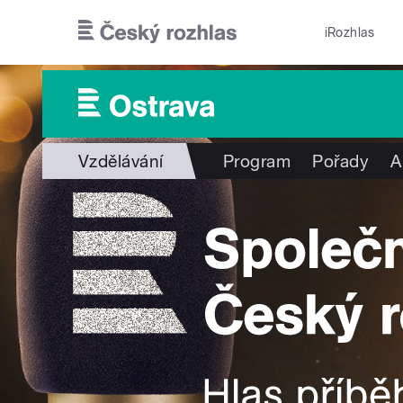
Přejít k hlavnímu obsahu
iRozhlas
Vzdělávání
Program
Pořady
A