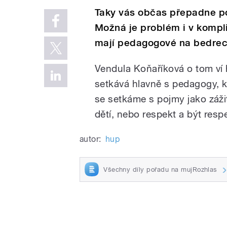
Taky vás občas přepadne poci
Možná je problém i v komp
mají pedagogové na bedrec
Vendula Koňaříková o tom ví 
setkává hlavně s pedagogy, k
se setkáme s pojmy jako záži
dětí, nebo respekt a být resp
autor:
hup
Všechny díly pořadu na mujRozhlas