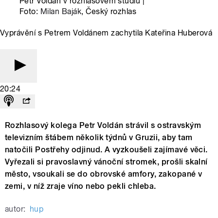
Petr Voldán v rozhlasovém studiu |
Foto:
Milan Baják
, Český rozhlas
Vyprávění s Petrem Voldánem zachytila Kateřina Huberová
20:24
Rozhlasový kolega Petr Voldán strávil s ostravským
televizním štábem několik týdnů v Gruzii, aby tam
natočili Postřehy odjinud. A vyzkoušeli zajímavé věci.
Vyřezali si pravoslavný vánoční stromek, prošli skalní
město, vsoukali se do obrovské amfory, zakopané v
zemi, v níž zraje víno nebo pekli chleba.
autor:
hup