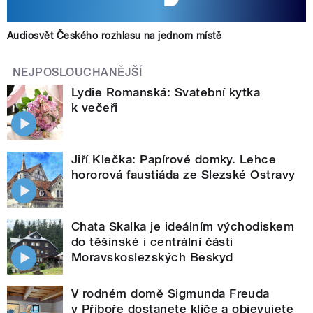
Audiosvět Českého rozhlasu na jednom místě
NEJPOSLOUCHANĚJŠÍ
Lydie Romanská: Svatební kytka
k večeři
Jiří Klečka: Papírové domky. Lehce
hororová faustiáda ze Slezské Ostravy
Chata Skalka je ideálním východiskem
do těšínské i centrální části
Moravskoslezských Beskyd
V rodném domě Sigmunda Freuda
v Příboře dostanete klíče a objevujete