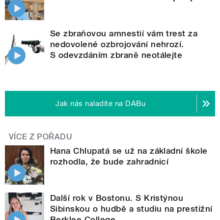
Se zbraňovou amnestií vám trest za
nedovolené ozbrojování nehrozí.
S odevzdáním zbraně neotálejte
Jak nás naladíte na DABu
VÍCE Z POŘADU
Hana Chlupatá se už na základní škole
rozhodla, že bude zahradnicí
Další rok v Bostonu. S Kristýnou
Sibinskou o hudbě a studiu na prestižní
Berklee College