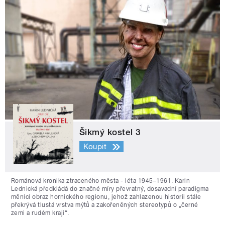
Šikmý kostel 3
Koupit
Románová kronika ztraceného města - léta 1945–1961. Karin
Lednická předkládá do značné míry převratný, dosavadní paradigma
měnící obraz hornického regionu, jehož zahlazenou historii stále
překrývá tlustá vrstva mýtů a zakořeněných stereotypů o „černé
zemi a rudém kraji“.