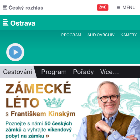
Přejít k hlavnímu obsahu
MENU
ŽIVĚ
PROGRAM
AUDIOARCHIV
KAMERY
Cestování
Program
Pořady
Více
…