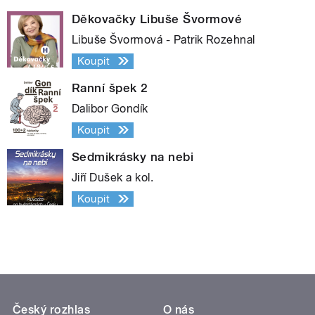
Děkovačky Libuše Švormové
Libuše Švormová - Patrik Rozehnal
Koupit
Ranní špek 2
Dalibor Gondík
Koupit
Sedmikrásky na nebi
Jiří Dušek a kol.
Koupit
Český rozhlas
O nás