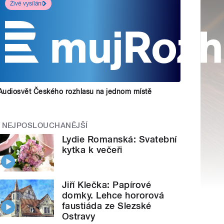
Živé vysílání
Audiosvět Českého rozhlasu na jednom místě
NEJPOSLOUCHANĚJŠÍ
Lydie Romanská: Svatební
kytka k večeři
Jiří Klečka: Papírové
domky. Lehce hororová
faustiáda ze Slezské
Ostravy