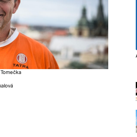
e Tomečka
kalová