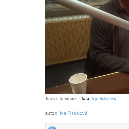
Tomáš Tomeček
|
foto:
Iva Piskalová
autor:
Iva Piskalová