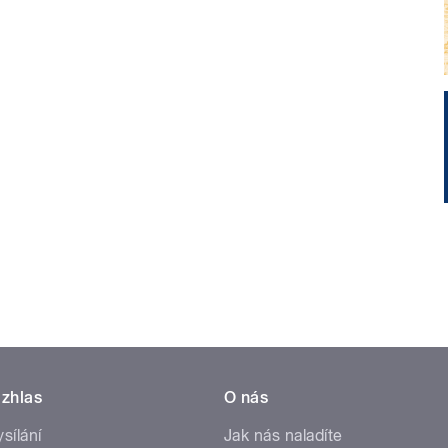
zhlas
O nás
ysílání
Jak nás naladíte