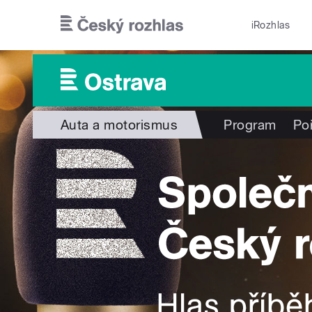
Přejít k hlavnímu obsahu
iRozhlas
Auta a motorismus
Program
Po