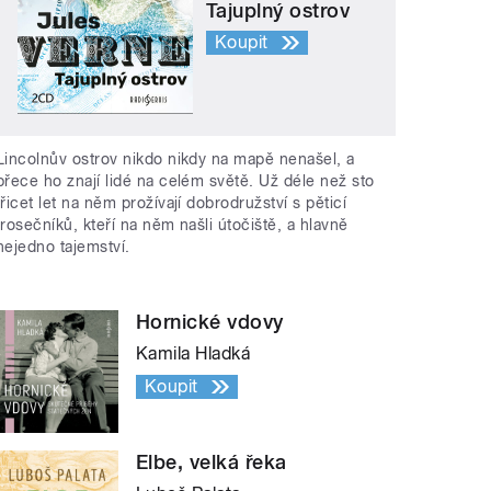
Tajuplný ostrov
Koupit
Lincolnův ostrov nikdo nikdy na mapě nenašel, a
přece ho znají lidé na celém světě. Už déle než sto
třicet let na něm prožívají dobrodružství s pěticí
trosečníků, kteří na něm našli útočiště, a hlavně
nejedno tajemství.
Hornické vdovy
Kamila Hladká
Koupit
Elbe, velká řeka