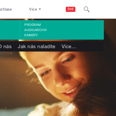
ozhlase
Více
ŽIVĚ
PROGRAM
AUDIOARCHIV
KAMERY
O nás
Jak nás naladíte
Více
…