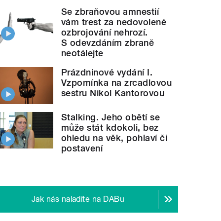
Se zbraňovou amnestií
vám trest za nedovolené
ozbrojování nehrozí.
S odevzdáním zbraně
neotálejte
Prázdninové vydání I.
Vzpomínka na zrcadlovou
sestru Nikol Kantorovou
Stalking. Jeho obětí se
může stát kdokoli, bez
ohledu na věk, pohlaví či
postavení
Jak nás naladíte na DABu