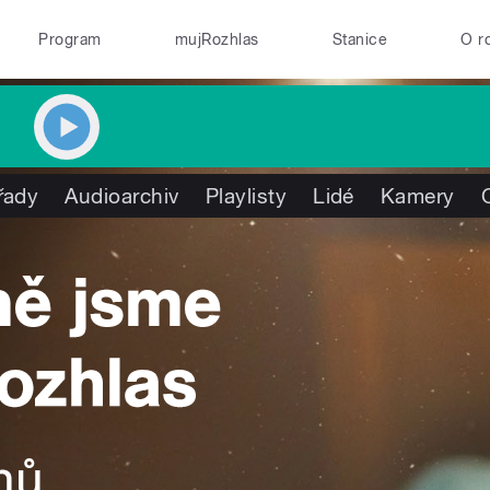
Program
mujRozhlas
Stanice
O r
řady
Audioarchiv
Playlisty
Lidé
Kamery