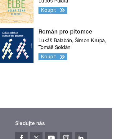
Luboš Palata
Koupit
Román pro pitomce
Lukáš Balabán, Šimon Krupa,
Tomáš Soldán
Koupit
Sledujte nás