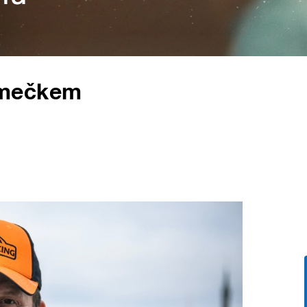
omečkem