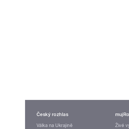
Český rozhlas
mujRo
Válka na Ukrajině
Živé v