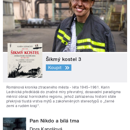
Šikmý kostel 3
Koupit
Románová kronika ztraceného města - léta 1945–1961. Karin
Lednická předkládá do značné míry převratný, dosavadní paradigma
měnící obraz hornického regionu, jehož zahlazenou historii stále
překrývá tlustá vrstva mýtů a zakořeněných stereotypů o „černé
zemi a rudém kraji“.
Pan Nikdo a bílá tma
Dora Kaprálová