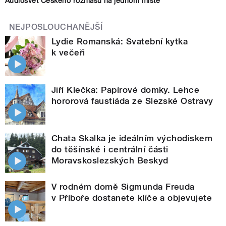
Audiosvět Českého rozhlasu na jednom místě
NEJPOSLOUCHANĚJŠÍ
Lydie Romanská: Svatební kytka
k večeři
Jiří Klečka: Papírové domky. Lehce
hororová faustiáda ze Slezské Ostravy
Chata Skalka je ideálním východiskem
do těšínské i centrální části
Moravskoslezských Beskyd
V rodném domě Sigmunda Freuda
v Příboře dostanete klíče a objevujete