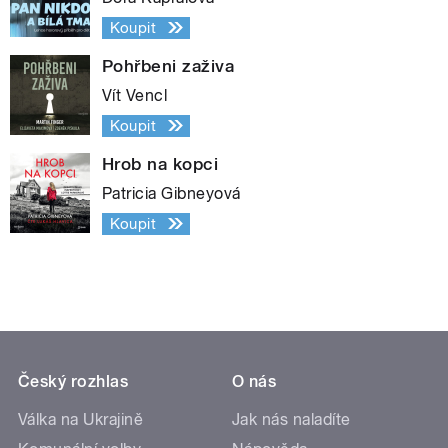
Koupit
Pohřbeni zaživa
Vít Vencl
Koupit
Hrob na kopci
Patricia Gibneyová
Koupit
Český rozhlas
O nás
Válka na Ukrajině
Jak nás naladíte