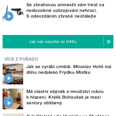
Se zbraňovou amnestií vám trest za
nedovolené ozbrojování nehrozí.
S odevzdáním zbraně neotálejte
Jak nás naladíte na DABu
VÍCE Z POŘADU
Jak se vyrábí cimbál. Miroslav Holiš má
dílnu nedaleko Frýdku-Místku
Má vlastní obývák a množství rukou
k hlazení. Králík Bohoušek je mezi
seniory oblíbený