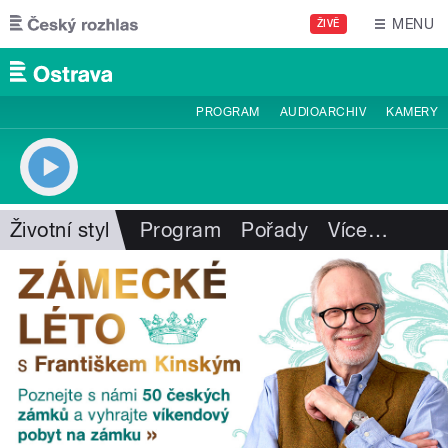
Přejít k hlavnímu obsahu
MENU
ŽIVĚ
PROGRAM
AUDIOARCHIV
KAMERY
Životní styl
Program
Pořady
Více
…