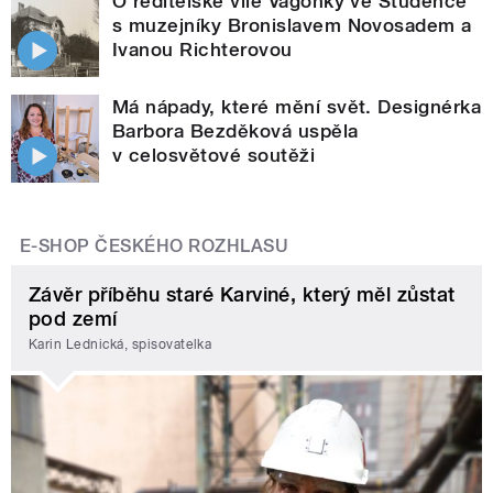
O ředitelské vile Vagónky ve Studénce
s muzejníky Bronislavem Novosadem a
Ivanou Richterovou
Má nápady, které mění svět. Designérka
Barbora Bezděková uspěla
v celosvětové soutěži
E-SHOP ČESKÉHO ROZHLASU
Závěr příběhu staré Karviné, který měl zůstat
pod zemí
Karin Lednická, spisovatelka