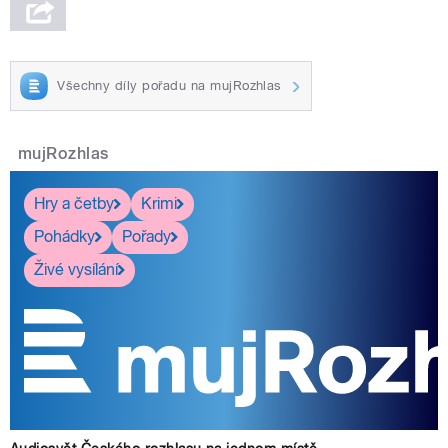
Všechny díly pořadu na mujRozhlas
mujRozhlas
Hry a četby
Krimi
Pohádky
Pořady
Živé vysílání