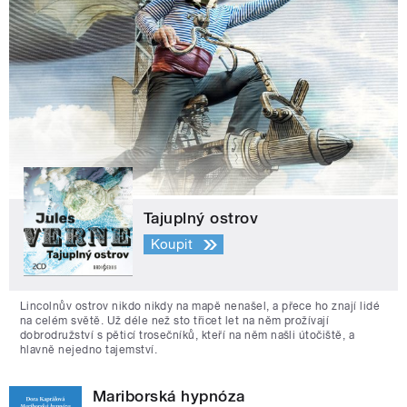
Tajuplný ostrov
Koupit
Lincolnův ostrov nikdo nikdy na mapě nenašel, a přece ho znají lidé
na celém světě. Už déle než sto třicet let na něm prožívají
dobrodružství s pěticí trosečníků, kteří na něm našli útočiště, a
hlavně nejedno tajemství.
Mariborská hypnóza