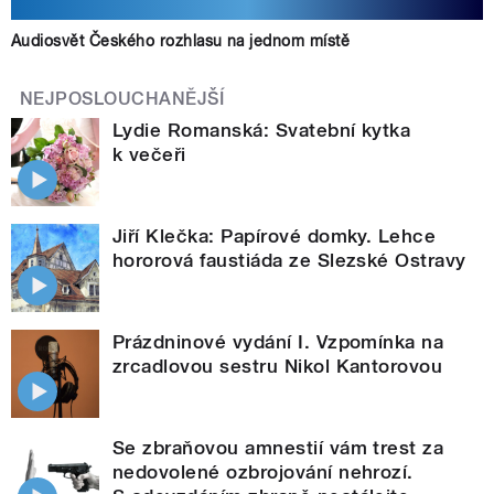
Audiosvět Českého rozhlasu na jednom místě
NEJPOSLOUCHANĚJŠÍ
Lydie Romanská: Svatební kytka
k večeři
Jiří Klečka: Papírové domky. Lehce
hororová faustiáda ze Slezské Ostravy
Prázdninové vydání I. Vzpomínka na
zrcadlovou sestru Nikol Kantorovou
Se zbraňovou amnestií vám trest za
nedovolené ozbrojování nehrozí.