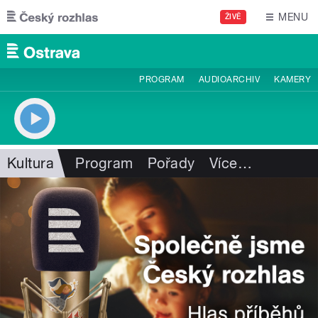
Přejít k hlavnímu obsahu
MENU
ŽIVĚ
PROGRAM
AUDIOARCHIV
KAMERY
Kultura
Program
Pořady
Více
…