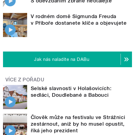
S odevzdáním zbraně neotálejte
V rodném domě Sigmunda Freuda
v Příboře dostanete klíče a objevujete
Jak nás naladíte na DABu
VÍCE Z POŘADU
Selské slavnosti v Holašovicích:
sedláci, Doudlebané a Babouci
Člověk může na festivalu ve Strážnici
zestárnout, aniž by ho musel opustit,
říká jeho prezident