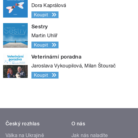
Dora Kaprálová
Koupit
Sestry
Martin Uhlíř
Koupit
Veterinární poradna
Jaroslava Vykoupilová, Milan Štourač
Koupit
Český rozhlas
O nás
Válka na Ukrajině
Jak nás naladíte