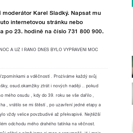
í moderátor Karel Sladký. Napsat mu
uto internetovou stránku nebo
ia po 23. hodině na číslo 731 800 900.
NOC A UZ I RANO DNES BYLO VYPRAVENI MOC
Vzpomínkami a vděčností . Prożíváme každý svůj
koušky, osud.okamžiky ztrát i nových naději .. pokud
ho mého osudu , kdy do 39. roku se vše dařilo ,
a , vrátilo se mi štěstí , po uzavření jedné etapy a
ž bylo vždy velice povzbudivé až překvapivé. Nejtěžší
áhlém odchodu mého drahého tatínka na věčnost.