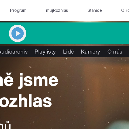
Program
mujRozhlas
Stanice
O r
Audioarchiv
Playlisty
Lidé
Kamery
O nás