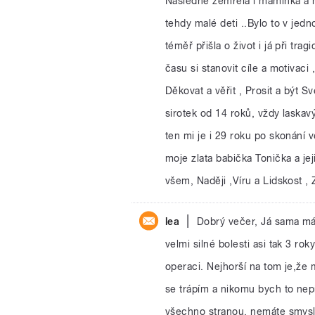
Následně zemřela i maminka a mů
tehdy malé deti ..Bylo to v jed
téměř přišla o život i já při tr
času si stanovit cíle a motivaci , 
Děkovat a věřit , Prosit a být Sv
sirotek od 14 roků, vždy laskavý
ten mi je i 29 roku po skonání v
moje zlata babička Tonička a jej
všem, Naději ,Víru a Lidskost ,
|
lea
Dobrý večer, Já sama m
velmi silné bolesti asi tak 3 rok
operaci. Nejhorší na tom je,že
se trápím a nikomu bych to nepř
všechno stranou, nemáte smysl p