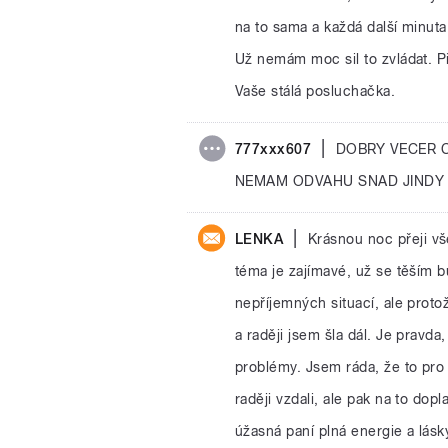
na to sama a každá další minuta
Už nemám moc sil to zvládat. Př
Vaše stálá posluchačka.
|
777xxx607
DOBRY VECER C
NEMAM ODVAHU SNAD JINDY
|
LENKA
Krásnou noc přeji v
téma je zajímavé, už se těším 
nepříjemných situací, ale proto
a raději jsem šla dál. Je pravda
problémy. Jsem ráda, že to pro
raději vzdali, ale pak na to dopl
úžasná paní plná energie a lásk