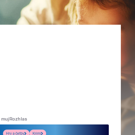
mujRozhlas
Hry a četby
Krimi