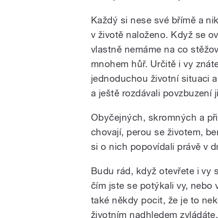
Každý si nese své břímě a ni
v životě naloženo. Když se o
vlastně nemáme na co stěžovat
mnohem hůř. Určitě i vy znáte
jednoduchou životní situaci a 
a ještě rozdávali povzbuzení 
Obyčejných, skromných a přit
chovají, perou se životem, 
si o nich popovídali právě v 
Budu rád, když otevřete i vy 
čím jste se potýkali vy, nebo 
také někdy pocit, že je to nek
životním nadhledem zvládáte