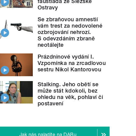
faustiáda ze Slezské
Ostravy
Se zbraňovou amnestií
vám trest za nedovolené
ozbrojování nehrozí.
S odevzdáním zbraně
neotálejte
Prázdninové vydání I.
Vzpomínka na zrcadlovou
sestru Nikol Kantorovou
Stalking. Jeho obětí se
může stát kdokoli, bez
ohledu na věk, pohlaví či
postavení
Jak nás naladíte na DABu