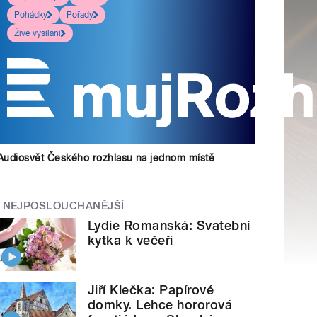
Pohádky
Pořady
Živé vysílání
Audiosvět Českého rozhlasu na jednom místě
NEJPOSLOUCHANĚJŠÍ
Lydie Romanská: Svatební
kytka k večeři
Jiří Klečka: Papírové
domky. Lehce hororová