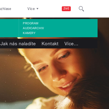
ozhlase
Více
ŽIVĚ
PROGRAM
AUDIOARCHIV
KAMERY
Jak nás naladíte
Kontakt
Více
…