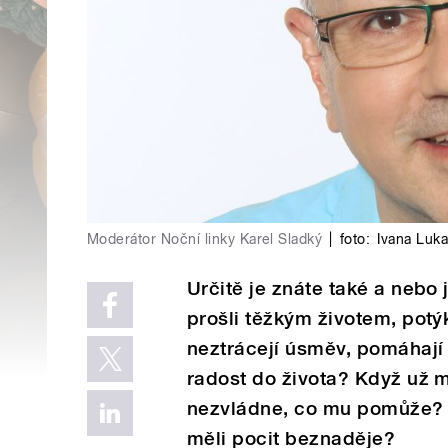
Moderátor Noční linky Karel Sladký
|
foto:
Ivana Luk
Určitě je znáte také a nebo j
prošli těžkým životem, potý
neztrácejí úsměv, pomáhají
radost do života? Když už m
nezvládne, co mu pomůže? C
měli pocit beznaděje?