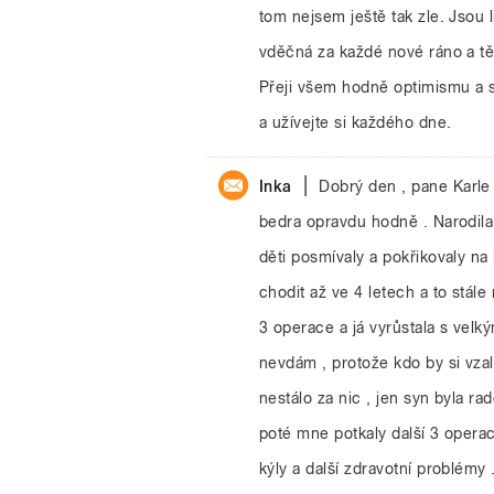
tom nejsem ještě tak zle. Jsou l
vděčná za každé nové ráno a t
Přeji všem hodně optimismu a s
a užívejte si každého dne.
|
Inka
Dobrý den , pane Karle ,
bedra opravdu hodně . Narodila
děti posmívaly a pokřikovaly na
chodit až ve 4 letech a to stál
3 operace a já vyrůstala s vel
nevdám , protože kdo by si vzal
nestálo za nic , jen syn byla ra
poté mne potkaly další 3 operac
kýly a další zdravotní problémy