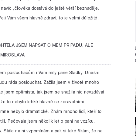
 navíc ,člověka dostává do ještě větší beznaděje.
eji Vám všem hlavně zdraví, to je velmi důležité,
HTELA JSEM NAPSAT O MEM PRIPADU, ALE
 MIROSLAVA
šem posluchačům i Vám milý pane Sladký. Dnešní
budu ráda poslouchat. Zažila jsem v životě mnoho
že jsem optimista, tak jsem se snažila nic nevzdávat
, že to nebylo lehké hlavně se zdravotními
 mne nebylo dramatické. Znám mnoho lidí, kteří to
atili. Pečovala jsem několik let o paní na vozíku,
y. Stále na ni vzpomínám a pak si také říkám, že na