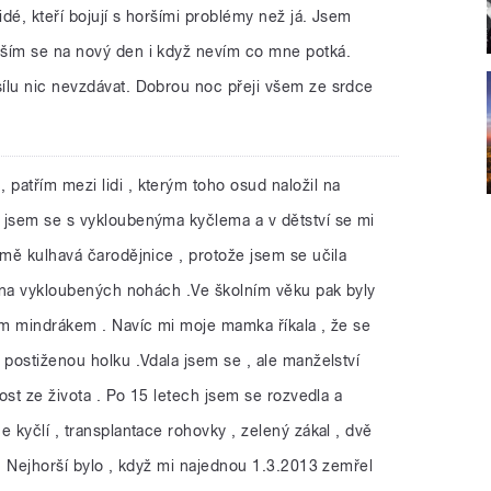
idé, kteří bojují s horšími problémy než já. Jsem
ěším se na nový den i když nevím co mne potká.
ílu nic nevzdávat. Dobrou noc přeji všem ze srdce
 patřím mezi lidi , kterým toho osud naložil na
 jsem se s vykloubenýma kyčlema a v dětství se mi
 mě kulhavá čarodějnice , protože jsem se učila
e na vykloubených nohách .Ve školním věku pak byly
kým mindrákem . Navíc mi moje mamka říkala , že se
 postiženou holku .Vdala jsem se , ale manželství
dost ze života . Po 15 letech jsem se rozvedla a
e kyčlí , transplantace rohovky , zelený zákal , dvě
 . Nejhorší bylo , když mi najednou 1.3.2013 zemřel