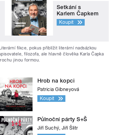
Setkání s
Karlem Čapkem
Koupit
Literární fikce, pokus přiblížit literární nadsázkou
spisovatele, filozofa, ale hlavně člověka Karla Čapka
trochu jinou formou.
Hrob na kopci
Patricia Gibneyová
Koupit
Půlnoční párty S+Š
Jiří Suchý, Jiří Šlitr