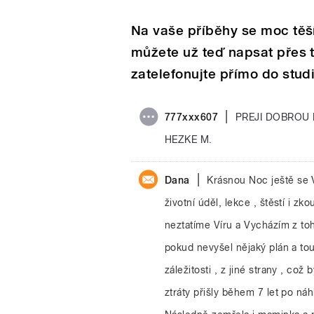
Na vaše příběhy se moc těš
můžete už teď napsat přes t
zatelefonujte přímo do stud
|
777xxx607
PREJI DOBROU 
HEZKE M.
|
Dana
Krásnou Noc ještě se 
životní úděl, lekce , štěstí i z
neztatíme Víru a Vycházím z to
pokud nevyšel nějaký plán a touh
záležitosti , z jiné strany , co
ztráty přišly během 7 let po n