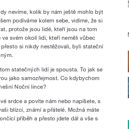
kdy nevíme, kolik by nám ještě mohlo být
všem podíváme kolem sebe, vidíme, že si
, protože jsou lidé, kteří jsou na tom
 ve svém okolí lidi, kteří neměli vůbec
přesto si nikdy nestěžovali, byli stateční
jiným.
om statečných lidí je spousta. To jak se
berou jako samozřejmost. Co kdybychom
dnešní Noční lince?
své srdce a povíte nám nebo napíšete, s
vaši blízcí, známí a přátelé. Možná máte
ončící příběh a přesto jdete dál a vše s
.