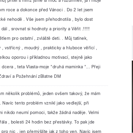
j přítel s nímž jsme si moc a rozumněli, já i moje
nom roce a dokonce před Vánoci . Do 2 let jsem
agické nehodě . Vše jsem přehodnotila , bylo dost
dál , srovnat si hodnoty a priority a Věřit .!!!!!
ětlem pro ostatní , zvláště deti. . Můj tatínek,
 , vstřícný , moudrý , prakticky a hluboce věřící ,
elkou oporou i příkladnou motivací, stejně jako
i dcera , teta Vlasta-moje "druhá maminka "... Přeji
 Zdraví a Požehnání zBlatne DM
ám několik problémů, jeden ovšem takový, že mám
y. Navíc tento problém vznikl jako vedlejší, při
 mi nikdo neumí pomoci, takže žádná naděje. Velmi
ála , bolesti 24 hodin bez přestávky. To pak jde
ro nic , jen přemýšlíte jak z toho ven. Navíc jsem