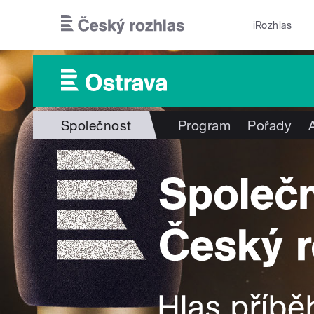
Přejít k hlavnímu obsahu
iRozhlas
Společnost
Program
Pořady