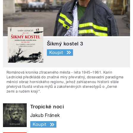
Šikmý kostel 3
Koupit
Románová kronika ztraceného města - léta 1945–1961. Karin
Lednická předkládá do značné míry převratný, dosavadní paradigma
měnící obraz hornického regionu, jehož zahlazenou historii stále
překrývá tlustá vrstva mýtů a zakořeněných stereotypů o „černé
zemi a rudém kraji“.
Tropické noci
Jakub Fránek
Koupit