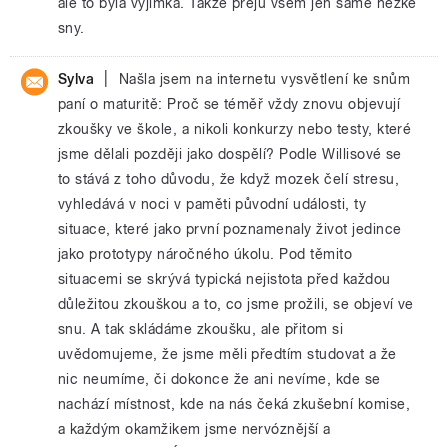
ale to byla výjimka. Takže přeju všem jen samé hezké
sny.
|
Sylva
Našla jsem na internetu vysvětlení ke snům
paní o maturitě: Proč se téměř vždy znovu objevují
zkoušky ve škole, a nikoli konkurzy nebo testy, které
jsme dělali později jako dospělí? Podle Willisové se
to stává z toho důvodu, že když mozek čelí stresu,
vyhledává v noci v paměti původní události, ty
situace, které jako první poznamenaly život jedince
jako prototypy náročného úkolu. Pod těmito
situacemi se skrývá typická nejistota před každou
důležitou zkouškou a to, co jsme prožili, se objeví ve
snu. A tak skládáme zkoušku, ale přitom si
uvědomujeme, že jsme měli předtím studovat a že
nic neumíme, či dokonce že ani nevíme, kde se
nachází místnost, kde na nás čeká zkušební komise,
a každým okamžikem jsme nervóznější a