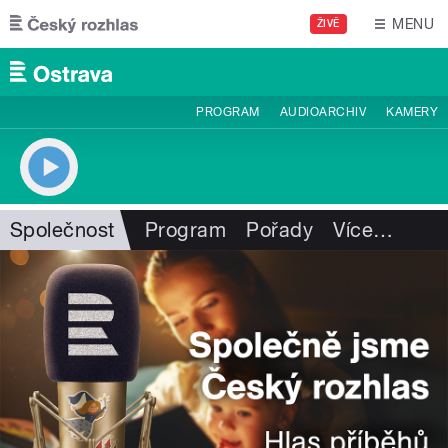
Přejít k hlavnímu obsahu
MENU
ŽIVĚ
PROGRAM
AUDIOARCHIV
KAMERY
Společnost
Program
Pořady
Více
…