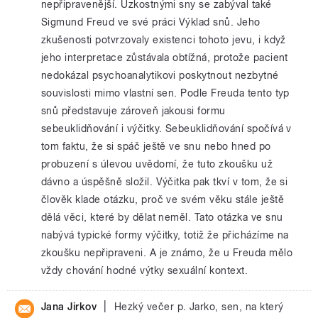
nepřipravenější. Úzkostnými sny se zabýval také
Sigmund Freud ve své práci Výklad snů. Jeho
zkušenosti potvrzovaly existenci tohoto jevu, i když
jeho interpretace zůstávala obtížná, protože pacient
nedokázal psychoanalytikovi poskytnout nezbytné
souvislosti mimo vlastní sen. Podle Freuda tento typ
snů představuje zároveň jakousi formu
sebeuklidňování i výčitky. Sebeuklidňování spočívá v
tom faktu, že si spáč ještě ve snu nebo hned po
probuzení s úlevou uvědomí, že tuto zkoušku už
dávno a úspěšně složil. Výčitka pak tkví v tom, že si
člověk klade otázku, proč ve svém věku stále ještě
dělá věci, které by dělat neměl. Tato otázka ve snu
nabývá typické formy výčitky, totiž že přicházíme na
zkoušku nepřipraveni. A je známo, že u Freuda mělo
vždy chování hodné výtky sexuální kontext.
|
Jana Jirkov
Hezký večer p. Jarko, sen, na který