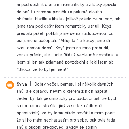
ní pod deštník a ona mi romanticky a z lásky zpívala
do snů tu známou písničku a pak mě dlouho
objímala, hladila a líbala - jelikož pršelo celou noc, tak
jsme tam pod deštníkem romanticky usnuli. Když
přestalo pršet, políbili jsme se na rozloučenou, do
uší jsme si pošeptali: "Miluji tě!" a každý jsme šli
svou cestou domů. Když jsem se ráno probudil,
venku pršelo, ale Lucie Bílá už vedle mě nestála a já
jsem si jen tak zklamaně povzdechl a řekl jsem si:
"Škoda, že to byl jen sen!"
|
Sylva
Dobrý večer, pamatuji si několik dávných
snů, ale opravdu nevím o kterém z nich napsat.
Jeden byl tak pesimistický pro budoucnost, že bych
s ním nerada strašila, jiný zase tak nádherně
optimistický, že by tomu nikdo nevěřil a mám pocit
že si ho mám nechat zatím pro sebe, pak byla řada
snů s osobní předpovědí a vždy se splnily.