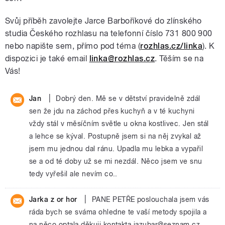
Svůj příběh zavolejte Jarce Barboříkové do zlínského
studia Českého rozhlasu na telefonní číslo 731 800 900
nebo napište sem, přímo pod téma (
rozhlas.cz/linka
). K
dispozici je také email
linka@rozhlas.cz
. Těším se na
Vás!
|
Jan
Dobrý den. Mě se v dětství pravidelně zdál
sen že jdu na záchod přes kuchyň a v té kuchyni
vždy stál v měsíčním světle u okna kostlivec. Jen stál
a lehce se kýval. Postupně jsem si na něj zvykal až
jsem mu jednou dal ránu. Upadla mu lebka a vypařil
se a od té doby už se mi nezdál. Něco jsem ve snu
tedy vyřešil ale nevím co..
|
Jarka z or hor
PANE PETŘE poslouchala jsem vás
ráda bych se sváma ohledne te vaší metody spojila a
na něco optala děkuji kontakta jazubar@seznam.cz