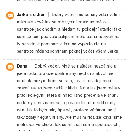
|
Jarka z or.hor
Dobrý večer mě se sny zdají velmi
málo ale když tak se mě vyplní zdálo se mě o
santropé jak chodím a hledam tu policejní stanici fakt
sem se tam podívala pakjsem měla pár smutných na
ty nerada vzpomínám a fakt se vyplnilo ale na
santropé ráda vzpomínám pěknej večer všem Jarka
|
Dana
Dobrý večer. Mně se naštěstí nezdá nic a
jsem ráda, protože špatné sny nechci a abych se
nechala někým honit ve snu, jak to povídají moji
známí, tak to jsem radši v klidu. No a jak jsem měla v
práci kolegyni, která si hned ráno přečetla ve snáři,
co který sen znamenal a pak podle toho řídila celý
den, tak to bylo taky špatné, protože většinou se jí
taky zdály negativní sny. Ale musím říct, že když jsme
měli sraz ve škole, tak se mi zdál sen o spolužácích,