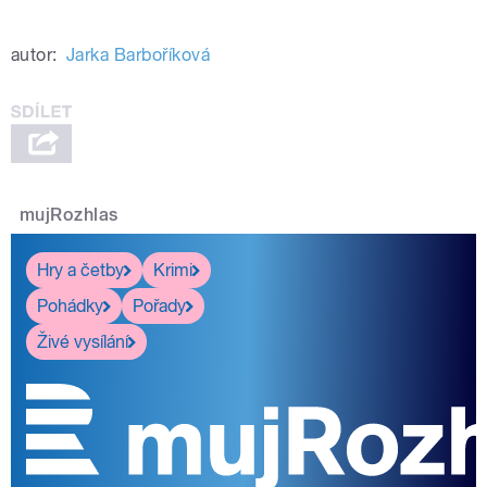
autor:
Jarka Barboříková
mujRozhlas
Hry a četby
Krimi
Pohádky
Pořady
Živé vysílání