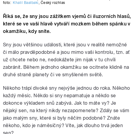
foto:
Khalil Baalbaki
,
Český rozhlas
Říká se, že sny jsou zážitkem vjemů či iluzorních hlasů,
které se ve vaší hlavě vytváří mozkem během spánku v
okamžiku, kdy sníte.
Sny jsou většinou události, které jsou v realitě nemožné
či málo pravděpodobné a jsou mimo vaši kontrolu, tzn. ať
už chcete nebo ne, nedokážete jim nijak v tu chvíli
zabránit. Během jednoho okamžiku se ocitnete klidně na
druhé straně planety či ve smyšleném světě.
Někoho trápí divoké sny nejvýše jednou do roka. Někoho
každý měsíc. Někdo si sny nepamatuje a někdo se
dokonce výkladem snů zabývá. Jak to máte vy? Je
nějaký sen, na který nikdy nezapomenete? Zdály se vám
jako malým sny, které si byly něčím podobné? Znáte
někoho, kdo je náměsíčný? Víte, jak dlouho trvá jeden
sen?