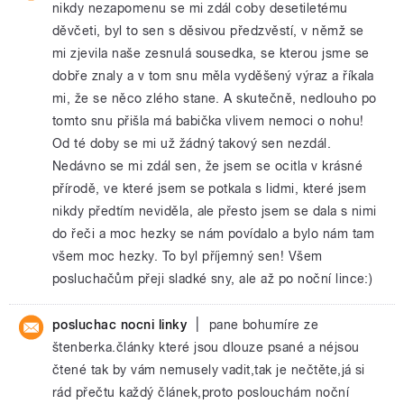
nikdy nezapomenu se mi zdál coby desetiletému
děvčeti, byl to sen s děsivou předzvěstí, v němž se
mi zjevila naše zesnulá sousedka, se kterou jsme se
dobře znaly a v tom snu měla vyděšený výraz a říkala
mi, že se něco zlého stane. A skutečně, nedlouho po
tomto snu přišla má babička vlivem nemoci o nohu!
Od té doby se mi už žádný takový sen nezdál.
Nedávno se mi zdál sen, že jsem se ocitla v krásné
přírodě, ve které jsem se potkala s lidmi, které jsem
nikdy předtím neviděla, ale přesto jsem se dala s nimi
do řeči a moc hezky se nám povídalo a bylo nám tam
všem moc hezky. To byl příjemný sen! Všem
posluchačům přeji sladké sny, ale až po noční lince:)
|
posluchac nocni linky
pane bohumíre ze
štenberka.články které jsou dlouze psané a néjsou
čtené tak by vám nemusely vadit,tak je nečtěte,já si
rád přečtu každý článek,proto poslouchám noční