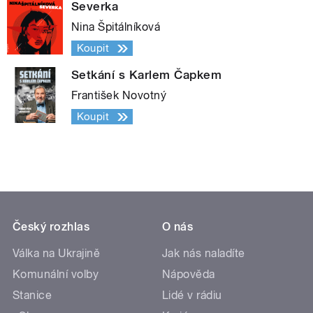
Severka
Nina Špitálníková
Koupit
Setkání s Karlem Čapkem
František Novotný
Koupit
Český rozhlas
O nás
Válka na Ukrajině
Jak nás naladíte
Komunální volby
Nápověda
Stanice
Lidé v rádiu