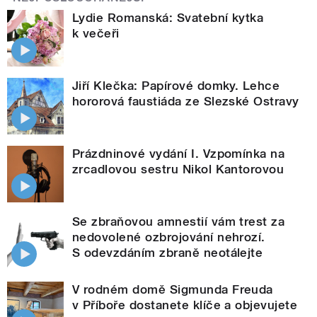
Lydie Romanská: Svatební kytka
k večeři
Jiří Klečka: Papírové domky. Lehce
hororová faustiáda ze Slezské Ostravy
Prázdninové vydání I. Vzpomínka na
zrcadlovou sestru Nikol Kantorovou
Se zbraňovou amnestií vám trest za
nedovolené ozbrojování nehrozí.
S odevzdáním zbraně neotálejte
V rodném domě Sigmunda Freuda
v Příboře dostanete klíče a objevujete