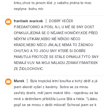
linku,chce to jenom klid ,z vašeho jména to moc
neplyne -bohu mír.
|
frantisek svaricek
DOBRÝ VEČER
P.REDAKTORKO A POSL N.L.U MĚ SE SNY DOST
OPAKUJÍ,JEDNÁ SE O NĚJAKÉ HONIČKY,KDE PŘED
NĚKÝM UTIKÁM,NEBO MĚ NĚKDO NĚCO
KRADE,NEBO NĚCO JÍM,ALE NEMÁ TO ŽÁDNOU
CHUT,NO A TO JSOU SNY KTERÉ SI DOBŘE
PAMUTUJI PROTOŽE SE STÁLE OPAKUJÍ.TYTO SNY
NEMAJÍ VLIV NA MOJI NÁLADU.ZDRAVÍ FRANTISEK
ZE ŽIDLOCHOVIC.
|
Marek
Byla tropická letní bouřka a tichý déšť a já
jsem akorát vyšel z kavárny. Sotva se za mnou
zavřely dveře, měl jsem mokré tělo - najednou se ke
mně s deštníkem přiblížila Lucie Bílá a řekla: "Lásko,
pojď se se mnou v dešti milovat! Schoval jsem se k