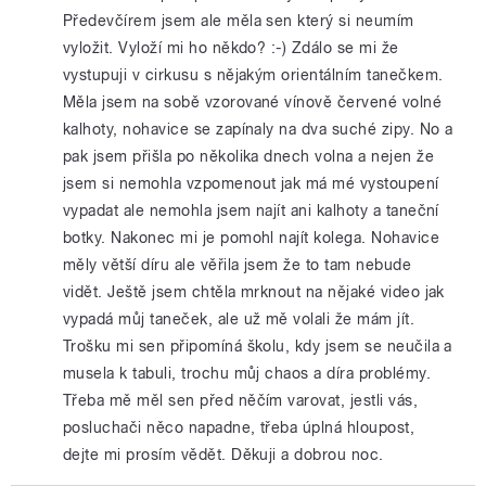
Předevčírem jsem ale měla sen který si neumím
vyložit. Vyloží mi ho někdo? :-) Zdálo se mi že
vystupuji v cirkusu s nějakým orientálním tanečkem.
Měla jsem na sobě vzorované vínově červené volné
kalhoty, nohavice se zapínaly na dva suché zipy. No a
pak jsem přišla po několika dnech volna a nejen že
jsem si nemohla vzpomenout jak má mé vystoupení
vypadat ale nemohla jsem najít ani kalhoty a taneční
botky. Nakonec mi je pomohl najít kolega. Nohavice
měly větší díru ale věřila jsem že to tam nebude
vidět. Ještě jsem chtěla mrknout na nějaké video jak
vypadá můj taneček, ale už mě volali že mám jít.
Trošku mi sen připomíná školu, kdy jsem se neučila a
musela k tabuli, trochu můj chaos a díra problémy.
Třeba mě měl sen před něčím varovat, jestli vás,
posluchači něco napadne, třeba úplná hloupost,
dejte mi prosím vědět. Děkuji a dobrou noc.