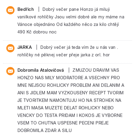
|
Bedřich
Dobrý večer pane Honzo já miluji
vanilkové rohlíčky Jsou velmi dobré ale my máme na
Vánoce objednáno Od každého něco za kilo chtějí
490 Kč dobrou noc
|
JARKA
Dobrý večer já teda vím že u nás van .
rohlíčky né pěknej večer přeje jarka z orl. hor
|
Dobromila Atalovičová
ZMUZOU DRAVIM VAS
HONZO NAS MILY MODRATORE A VSECHNY PRO
MNE NEJSOU ROHLICKY PROBLEM ANI DELANIM A
ANI S JIDLEM MAM VYZKOUSENY RECEPT TVORIM
JE TVORITKEM NAMONTUJU HO NA STROHEK NA
MLETI MASA MUZETE DELAT ROHLICKY NEBO
VENCKY DO TESTA PRIDAM I KOKOS JE VYBORNE
VSEM TO CHUTNA USPESNE PECENI PREJE
DOBROMILA ZDAR A SILU