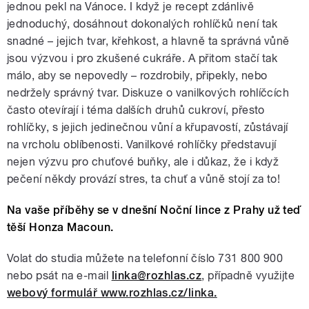
jednou pekl na Vánoce. I když je recept zdánlivě
jednoduchý, dosáhnout dokonalých rohlíčků není tak
snadné – jejich tvar, křehkost, a hlavně ta správná vůně
jsou výzvou i pro zkušené cukráře. A přitom stačí tak
málo, aby se nepovedly – rozdrobily, připekly, nebo
nedržely správný tvar. Diskuze o vanilkových rohlíčcích
často otevírají i téma dalších druhů cukroví, přesto
rohlíčky, s jejich jedinečnou vůní a křupavostí, zůstávají
na vrcholu oblíbenosti. Vanilkové rohlíčky představují
nejen výzvu pro chuťové buňky, ale i důkaz, že i když
pečení někdy provází stres, ta chuť a vůně stojí za to!
Na vaše příběhy se v dnešní Noční lince z Prahy už teď
těší Honza Macoun.
Volat do studia můžete na telefonní číslo 731 800 900
nebo psát na e-mail
linka@rozhlas.cz
, případně využijte
webový formulář www.rozhlas.cz/linka.