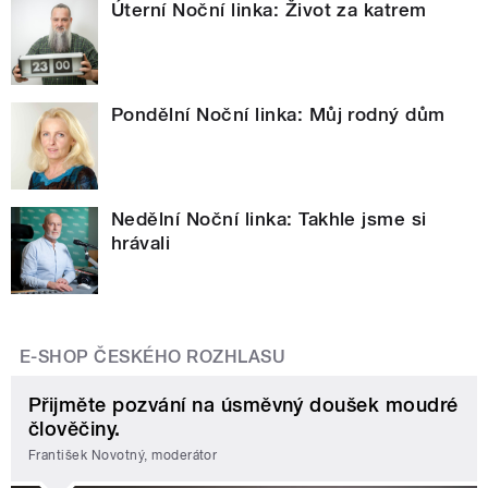
Úterní Noční linka: Život za katrem
Pondělní Noční linka: Můj rodný dům
Nedělní Noční linka: Takhle jsme si
hrávali
E-SHOP ČESKÉHO ROZHLASU
Přijměte pozvání na úsměvný doušek moudré
člověčiny.
František Novotný, moderátor