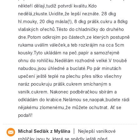
někteří dělají,tudíž potvrdí kvalitu.Kdo
nedělá,zkuste.Uvidíte,že lepší neznáte. 28 dkg
hl.mouky, 20 dkg másla(!), 8 dkg prášk.cukru a 8dkg
vlašských ořechů.Těsto do chladničky do druhého
dne.Potom odkrojím po částech,ze kterých postupně
rukama uválím váleček,a teb rozkrájím na cca 5cm
kousky.Tyto ukládám na peč.papír a samozřejmě
ohnu do rohlíčku.Nedělám rozhodně velké.V troubě
nabudou,jsou úhledné a buclaté.Po pár minutách
upečení ještě teplé na plechu přes sítko všechny
naráz pocukruju prášk.cukrem smíchaným s
vanilk.cukrem. Nakonec podběračkou sbírám a
odkládám do krabice.Nelámou se,naopak,budete rádi
nějakému zlomenému,že můžete ochutnat. Ať se
podaří!
|
Michal Sedlák z Myšlína
Nejlepší vanilkové
rohlíčky jsou ty, které se snědly ještě před