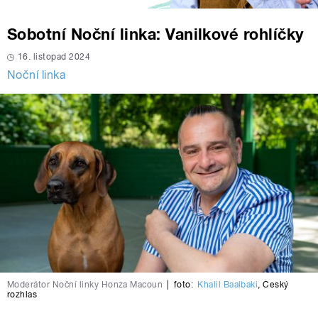
Sobotní Noční linka: Vanilkové rohlíčky
16. listopad 2024
Noční linka
Moderátor Noční linky Honza Macoun
|
foto:
Khalil Baalbaki
,
Český
rozhlas