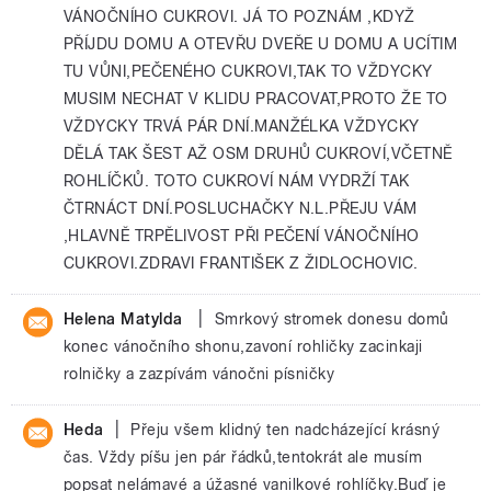
VÁNOČNÍHO CUKROVI. JÁ TO POZNÁM ,KDYŽ
PŘÍJDU DOMU A OTEVŘU DVEŘE U DOMU A UCÍTIM
TU VŮNI,PEČENÉHO CUKROVI,TAK TO VŽDYCKY
MUSIM NECHAT V KLIDU PRACOVAT,PROTO ŽE TO
VŽDYCKY TRVÁ PÁR DNÍ.MANŽÉLKA VŽDYCKY
DĚLÁ TAK ŠEST AŽ OSM DRUHŮ CUKROVÍ,VČETNĚ
ROHLÍČKŮ. TOTO CUKROVÍ NÁM VYDRŽÍ TAK
ČTRNÁCT DNÍ.POSLUCHAČKY N.L.PŘEJU VÁM
,HLAVNĚ TRPĚLIVOST PŘI PEČENÍ VÁNOČNÍHO
CUKROVI.ZDRAVI FRANTIŠEK Z ŽIDLOCHOVIC.
|
Helena Matylda
Smrkový stromek donesu domů
konec vánočního shonu,zavoní rohličky zacinkaji
rolničky a zazpívám vánočni písničky
|
Heda
Přeju všem klidný ten nadcházející krásný
čas. Vždy píšu jen pár řádků,tentokrát ale musím
popsat nelámavé a úžasné vanilkové rohlíčky.Buď je