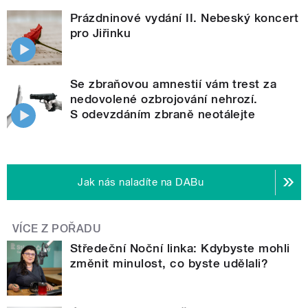
Prázdninové vydání II. Nebeský koncert
pro Jiřinku
Se zbraňovou amnestií vám trest za
nedovolené ozbrojování nehrozí.
S odevzdáním zbraně neotálejte
Jak nás naladíte na DABu
VÍCE Z POŘADU
Středeční Noční linka: Kdybyste mohli
změnit minulost, co byste udělali?