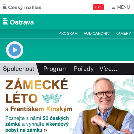
Přejít k hlavnímu obsahu
MENU
ŽIVĚ
PROGRAM
AUDIOARCHIV
KAMERY
Společnost
Program
Pořady
Více
…