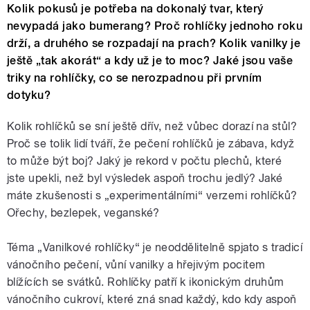
Kolik pokusů je potřeba na dokonalý tvar, který
nevypadá jako bumerang? Proč rohlíčky jednoho roku
drží, a druhého se rozpadají na prach? Kolik vanilky je
ještě „tak akorát“ a kdy už je to moc? Jaké jsou vaše
triky na rohlíčky, co se nerozpadnou při prvním
dotyku?
Kolik rohlíčků se sní ještě dřív, než vůbec dorazí na stůl?
Proč se tolik lidí tváří, že pečení rohlíčků je zábava, když
to může být boj? Jaký je rekord v počtu plechů, které
jste upekli, než byl výsledek aspoň trochu jedlý? Jaké
máte zkušenosti s „experimentálními“ verzemi rohlíčků?
Ořechy, bezlepek, veganské?
Téma „Vanilkové rohlíčky“ je neoddělitelně spjato s tradicí
vánočního pečení, vůní vanilky a hřejivým pocitem
blížících se svátků. Rohlíčky patří k ikonickým druhům
vánočního cukroví, které zná snad každý, kdo kdy aspoň