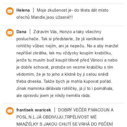
|
Helena
Moje zkušenost je- do těsta dát místo
ořechů Mandle,jsou úžasné!!!
|
Dana
Zdravím Vás, Honzo a taky všechny
posluchače. Tak si představte, že já vanilkové
rohlíčky vůbec nejím, ani je nepeču. No a aby manžel
nepřišel zkrátka, tak mu vždycky koupím krabičku,
jenže tu musím buď koupit těsně před Vánoci a nebo
je dobře schovat, protože on vezme krabičku s tím
vědomím, že je to jeho a klidně by ji celou snědl
třeba dneska. Takže bych je mohla kupovat pořád.
Jinak maminka dělávala rohlíčky, já jí to i pomáhala,
ale opravdu jsem je nikdy neměla ráda.
|
frantisek svaricek
DOBRÝ VEČÉR P.MACOUN A
POSL.N.L.JÁ OBDIVUJU,TRPĚLIVOST MÉ
MANŽÉLKY S JAKOU CHUTÍ SE VRHÁ DO PEČENÍ