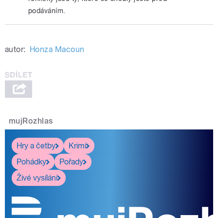
podáváním.
autor:
Honza Macoun
mujRozhlas
Hry a četby
Krimi
Pohádky
Pořady
Živé vysílání