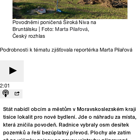
Povodněmi poničená Široká Niva na
Bruntálsku | Foto:
Marta Pilařová
,
Český rozhlas
Podrobnosti k tématu zjišťovala reportérka Marta Pilařová
2:01
Stát nabídl obcím a městům v Moravskoslezském kraji
tisíce lokalit pro nové bydlení. Jde o náhradu za místa,
která zničila povodeň. Radnice vybraly osm desítek
pozemků a řeší bezúplatný převod. Plochy ale zatím