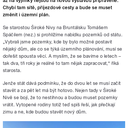
až na výjimky nejsou na novou výstavbu připravené.
Chybí tam sítě, příjezdové cesty a bude se muset
změnit i územní plán.
Se starostou Široké Nivy na Bruntálsku Tomášem
Spáčilem (nez.) si prohlížíme nabídku pozemků od státu.
„Vybrali jsme pozemky, kde by bylo možné postavit
nějaký dům, ale co se týká územního plánování, musí se
dořešit spousta věcí. A myslím, že se bavíme o letech –
tak dva, tři roky je reálné to tam nějak zapracovat,“ říká
starosta.
Jenže stát dává podmínku, že do dvou let se musí začít
stavět a za pět let má být hotovo. Nejen tady v Široké
Nivě se bojí, že to nestihnou a budou muset pozemky
vrátit. Vytopené rodiny totiž teď spíš řeší, jak přečkají
zimu a ne, kde budou stavět nový dům.