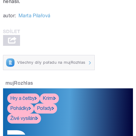
nenašli.
autor:
Marta Pilařová
Všechny díly pořadu na mujRozhlas
mujRozhlas
Hry a četby
Krimi
Pohádky
Pořady
Živé vysílání