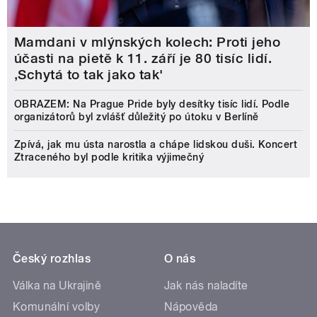
Mamdani v mlýnských kolech: Proti jeho
účasti na pietě k 11. září je 80 tisíc lidí.
‚Schytá to tak jako tak'
OBRAZEM: Na Prague Pride byly desítky tisíc lidí. Podle
organizátorů byl zvlášť důležitý po útoku v Berlíně
Zpívá, jak mu ústa narostla a chápe lidskou duši. Koncert
Ztraceného byl podle kritika výjimečný
Český rozhlas
O nás
Válka na Ukrajině
Jak nás naladíte
Komunální volby
Nápověda