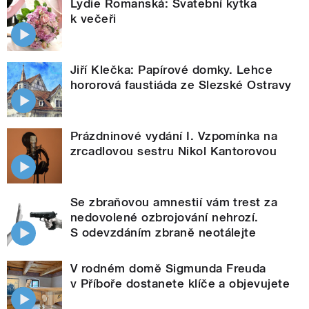
Lydie Romanská: Svatební kytka
k večeři
Jiří Klečka: Papírové domky. Lehce
hororová faustiáda ze Slezské Ostravy
Prázdninové vydání I. Vzpomínka na
zrcadlovou sestru Nikol Kantorovou
Se zbraňovou amnestií vám trest za
nedovolené ozbrojování nehrozí.
S odevzdáním zbraně neotálejte
V rodném domě Sigmunda Freuda
v Příboře dostanete klíče a objevujete