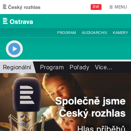
Přejít k hlavnímu obsahu
MENU
ŽIVĚ
PROGRAM
AUDIOARCHIV
KAMERY
Regionální
Program
Pořady
Více
…