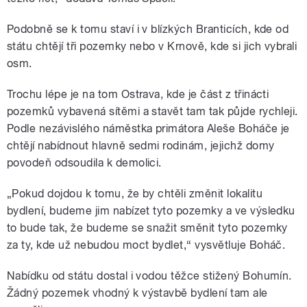
Podobně se k tomu staví i v blízkých Branticích, kde od
státu chtějí tři pozemky nebo v Krnově, kde si jich vybrali
osm.
Trochu lépe je na tom Ostrava, kde je část z třinácti
pozemků vybavená sítěmi a stavět tam tak půjde rychleji.
Podle nezávislého náměstka primátora Aleše Boháče je
chtějí nabídnout hlavně sedmi rodinám, jejichž domy
povodeň odsoudila k demolici.
„Pokud dojdou k tomu, že by chtěli změnit lokalitu
bydlení, budeme jim nabízet tyto pozemky a ve výsledku
to bude tak, že budeme se snažit směnit tyto pozemky
za ty, kde už nebudou moct bydlet,“ vysvětluje Boháč.
Nabídku od státu dostal i vodou těžce stižený Bohumín.
Žádný pozemek vhodný k výstavbě bydlení tam ale