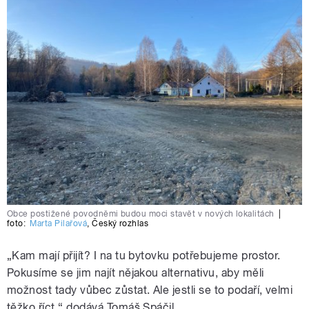
Obce postižené povodněmi budou moci stavět v nových lokalitách
|
foto:
Marta Pilařová
,
Český rozhlas
„Kam mají přijít? I na tu bytovku potřebujeme prostor.
Pokusíme se jim najít nějakou alternativu, aby měli
možnost tady vůbec zůstat. Ale jestli se to podaří, velmi
těžko říct,“ dodává Tomáš Spáčil.