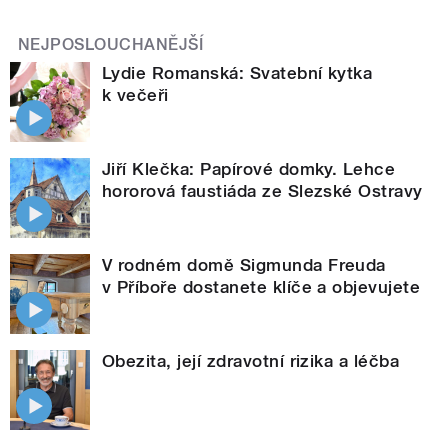
NEJPOSLOUCHANĚJŠÍ
Lydie Romanská: Svatební kytka
k večeři
Jiří Klečka: Papírové domky. Lehce
hororová faustiáda ze Slezské Ostravy
V rodném domě Sigmunda Freuda
v Příboře dostanete klíče a objevujete
Obezita, její zdravotní rizika a léčba