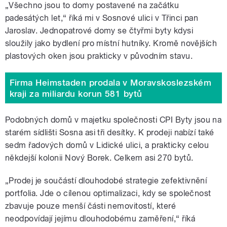
„Všechno jsou to domy postavené na začátku
padesátých let,“ říká mi v Sosnové ulici v Třinci pan
Jaroslav. Jednopatrové domy se čtyřmi byty kdysi
sloužily jako bydlení pro místní hutníky. Kromě novějších
plastových oken jsou prakticky v původním stavu.
Firma Heimstaden prodala v Moravskoslezském
kraji za miliardu korun 581 bytů
Podobných domů v majetku společnosti CPI Byty jsou na
starém sídlišti Sosna asi tři desítky. K prodeji nabízí také
sedm řadových domů v Lidické ulici, a prakticky celou
někdejší kolonii Nový Borek. Celkem asi 270 bytů.
„Prodej je součástí dlouhodobé strategie zefektivnění
portfolia. Jde o cílenou optimalizaci, kdy se společnost
zbavuje pouze menší části nemovitostí, které
neodpovídají jejímu dlouhodobému zaměření,“ říká