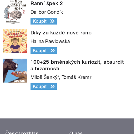
Ranní špek 2
Dalibor Gondík
Koupit
Díky za každé nové ráno
Halina Pawlowská
Koupit
100+25 brněnských kuriozit, absurdit
a bizarností
Miloš Šenkýř, Tomáš Kremr
Koupit
Český rozhlas
O nás