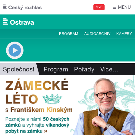
Přejít k hlavnímu obsahu
MENU
ŽIVĚ
PROGRAM
AUDIOARCHIV
KAMERY
Společnost
Program
Pořady
Více
…