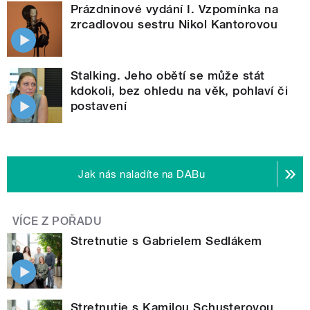
Prázdninové vydání I. Vzpomínka na
zrcadlovou sestru Nikol Kantorovou
Stalking. Jeho obětí se může stát
kdokoli, bez ohledu na věk, pohlaví či
postavení
Jak nás naladíte na DABu
VÍCE Z POŘADU
Stretnutie s Gabrielem Sedlákem
Stretnutie s Kamilou Schusterovou