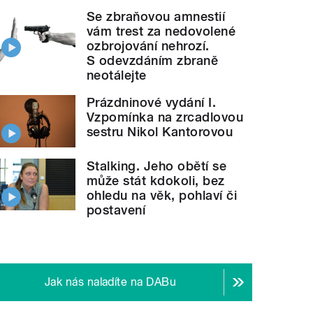
Se zbraňovou amnestií
vám trest za nedovolené
ozbrojování nehrozí.
S odevzdáním zbraně
neotálejte
Prázdninové vydání I.
Vzpomínka na zrcadlovou
sestru Nikol Kantorovou
Stalking. Jeho obětí se
může stát kdokoli, bez
ohledu na věk, pohlaví či
postavení
Jak nás naladíte na DABu