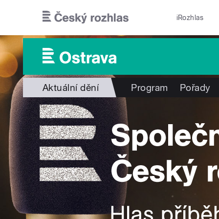
Přejít k hlavnímu obsahu
iRozhlas
Aktuální dění
Program
Pořady