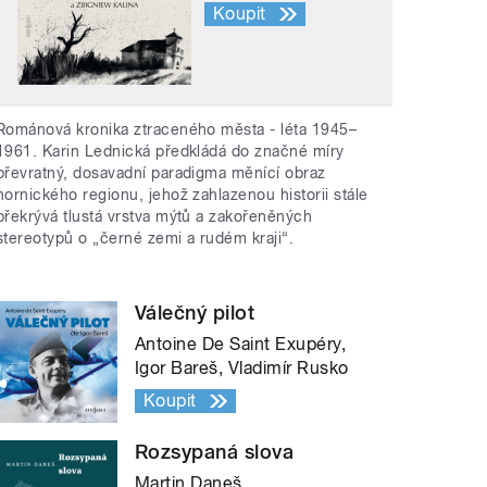
Koupit
Románová kronika ztraceného města - léta 1945–
1961. Karin Lednická předkládá do značné míry
převratný, dosavadní paradigma měnící obraz
hornického regionu, jehož zahlazenou historii stále
překrývá tlustá vrstva mýtů a zakořeněných
stereotypů o „černé zemi a rudém kraji“.
Válečný pilot
Antoine De Saint Exupéry,
Igor Bareš, Vladimír Rusko
Koupit
Rozsypaná slova
Martin Daneš