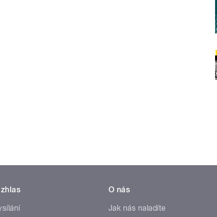
zhlas
O nás
ysílání
Jak nás naladíte