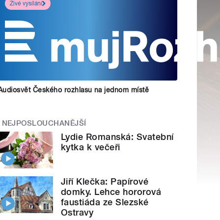
Živé vysílání
Audiosvět Českého rozhlasu na jednom místě
NEJPOSLOUCHANĚJŠÍ
Lydie Romanská: Svatební
kytka k večeři
Jiří Klečka: Papírové
domky. Lehce hororová
faustiáda ze Slezské
Ostravy