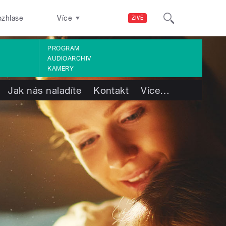
ozhlase
Více
ŽIVĚ
PROGRAM
AUDIOARCHIV
KAMERY
Jak nás naladíte
Kontakt
Více
…