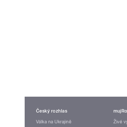
Český rozhlas
mujRo
Válka na Ukrajině
Živé v